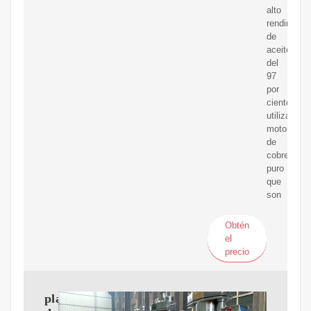
alto
rendimient
de
aceite
del
97
por
ciento.
utiliza
motores
de
cobre
puro
que
son
Obtén
el
precio
planta