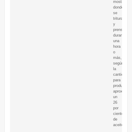
mostaza,
donde
se
trituran
y
prensan
durante
una
hora
o
más,
según
la
cantidad,
para
producir
aproximad
un
26
por
ciento
de
aceite.