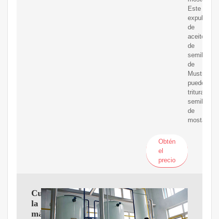
Este
expulsor
de
aceite
de
semilla
de
Mustrad
puede
triturar
semillas
de
mostaza.
Obtén
el
precio
Cuba
la
máquina