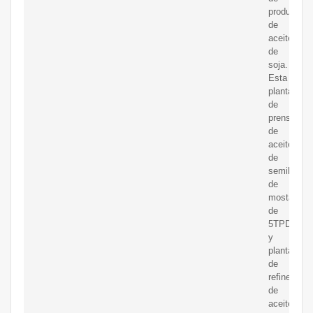
producción
de
aceite
de
soja.
Esta
planta
de
prensado
de
aceite
de
semilla
de
mostaza
de
5TPD
y
planta
de
refinería
de
aceite