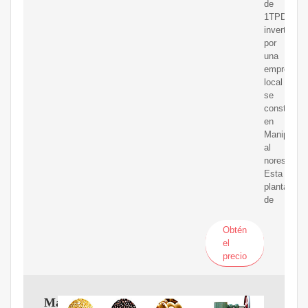
de
1TPD
invertida
por
una
empresa
local
se
construyó
en
Manipur,
al
noreste.
Esta
planta
de
Obtén
el
precio
Maquina