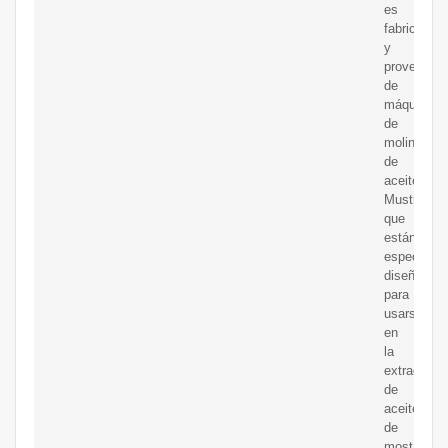
es
fabricante
y
proveedor
de
máquinas
de
molino
de
aceite
Mustrad
que
están
especialm
diseñadas
para
usarse
en
la
extracción
de
aceite
de
mostaza.