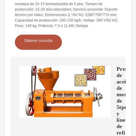
mostaza de 10-15 toneladas/día de Cuba. Tiempo de
producción: 15-20 días laborables; Servicio posventa: Soporte
técnico por video; Dimensiones (L*An*Al): 2280*700*770 mm;
Capacidad de producción: 100-150 kg/h; Voltaje: 380 V/50 HZ;
Peso: 140 kg; Potencia: 7,5 o 11 kW; Ventaja
Obtener consulta
Prensa
de
aceite
de
mostaz
de
5tpd
y
línea
de
refinerí