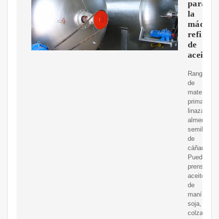
para
la
máquin
refinad
de
aceite
Rango
de
materia
prima:
linaza,
almendra,
semilla
de
cáñamo;
Puede
prensar
aceite
de
maní,
soja,
colza,