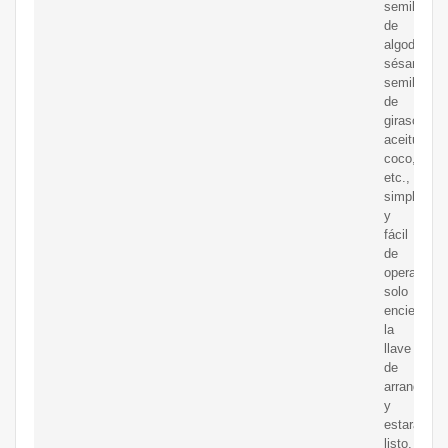
semillas
de
algodón,
sésamo,
semillas
de
girasol,
aceitunas,
coco,
etc.,
simple
y
fácil
de
operar.
solo
encienda
la
llave
de
arranque
y
estará
listo.