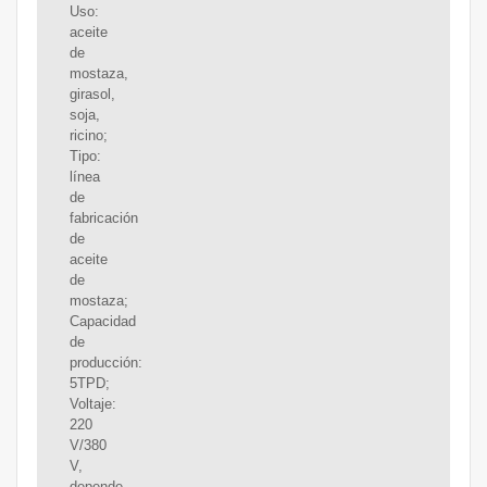
Uso:
aceite
de
mostaza,
girasol,
soja,
ricino;
Tipo:
línea
de
fabricación
de
aceite
de
mostaza;
Capacidad
de
producción:
5TPD;
Voltaje:
220
V/380
V,
depende