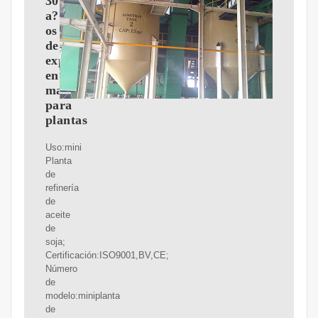
30
a?
os
de
experiencia
en
maquinaria
para
plantas
Uso:mini
Planta
de
refinería
de
aceite
de
soja;
Certificación:ISO9001,BV,CE;
Número
de
modelo:miniplanta
de