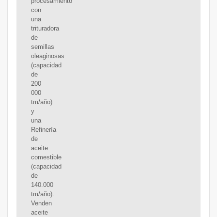
procesamiento
con
una
trituradora
de
semillas
oleaginosas
(capacidad
de
200
000
tm/año)
y
una
Refinería
de
aceite
comestible
(capacidad
de
140.000
tm/año).
Venden
aceite