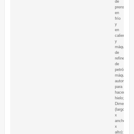
de
prensado
en
frío
y
en
caliente
y
máquina
de
refinería
de
petróleo,
máquina
automática
para
hacer
hielo;
Dimensión
(largo
x
ancho
x
alto):