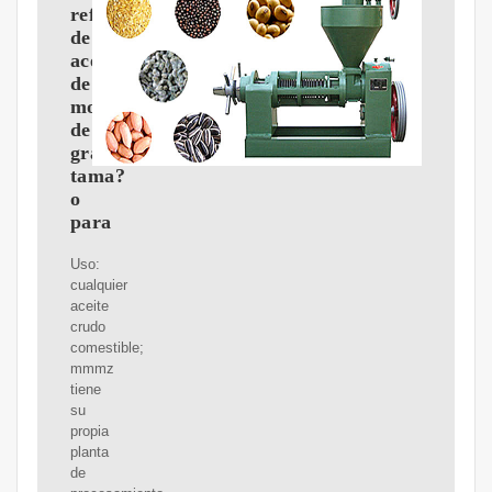
refinadora
de
aceite
de
mostaza
de
gran
tama?
o
para
Uso:
cualquier
aceite
crudo
comestible;
mmmz
tiene
su
propia
planta
de