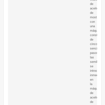
de
aceite
de
mostaza
con
una
máquina
consta
de
cinco
sencillos
pasos:
las
semillas
se
introducen
inmediata
en
la
máquina
de
aceite
de