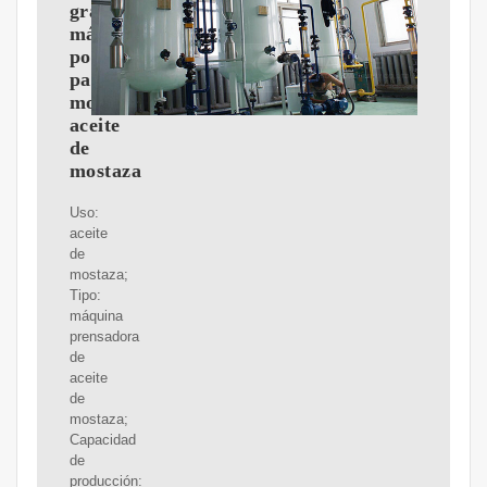
grande
más
popular
para
moler
aceite
de
mostaza
Uso:
aceite
de
mostaza;
Tipo:
máquina
prensadora
de
aceite
de
mostaza;
Capacidad
de
producción: