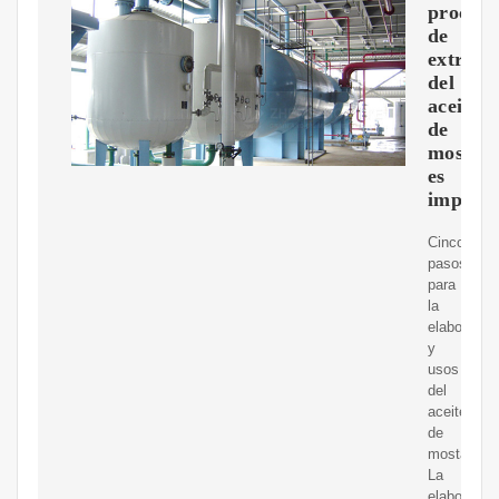
proceso
de
extracc
del
aceite
de
mostaz
es
importa
Cinco
pasos
para
la
elaboració
y
usos
del
aceite
de
mostaza.
La
elaboració