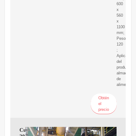
600
x
560
x
1100
mm;
Peso:
120
;
Aplicación
del
producto:
almacenam
de
alimentos
Obtén
el
precio
Cuba