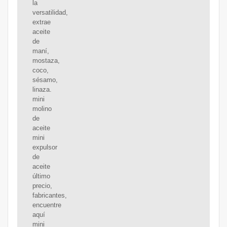
la
versatilidad,
extrae
aceite
de
maní,
mostaza,
coco,
sésamo,
linaza.
mini
molino
de
aceite
mini
expulsor
de
aceite
último
precio,
fabricantes,
encuentre
aquí
mini