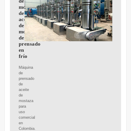
de
molienda
de
aceite
de
mostaza
de
prensado
en
frío
Máquina
de
prensado
de
aceite
de
mostaza
para
uso
comercial
en
Colombia.