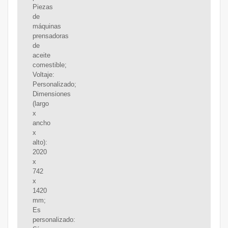
Piezas
de
máquinas
prensadoras
de
aceite
comestible;
Voltaje:
Personalizado;
Dimensiones
(largo
x
ancho
x
alto):
2020
x
742
x
1420
mm;
Es
personalizado: