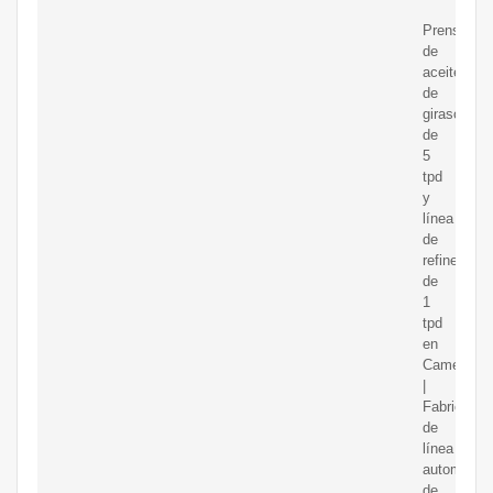
Prensado
de
aceite
de
girasol
de
5
tpd
y
línea
de
refinería
de
1
tpd
en
Camerún
|
Fabricante
de
línea
automática
de