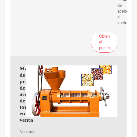
de
aceite
al
vacío.
Obtén
el
precio
Máquina
de
prensa
de
aceite
de
tornillo
en
venta
Nuestras