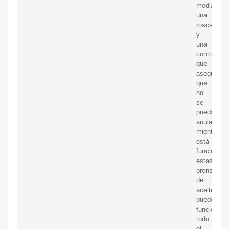
mediante
una
rosca
y
una
contratuer
que
asegura
que
no
se
pueda
anular
mientras
está
funcionand
estas
prensas
de
aceite
pueden
funcionar
todo
el