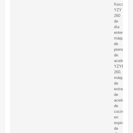
físico
YZY
260
de
día
entero,
máquina
de
prensado
de
aceite
YZYB
260,
máquina
de
extracción
de
aceite
de
cocina
en
espiral
de