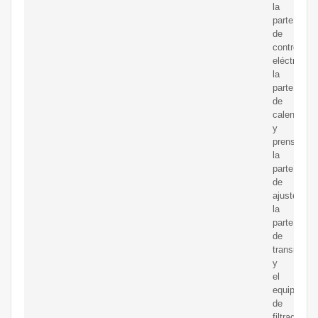
la
parte
de
control
eléctrico,
la
parte
de
calentamie
y
prensado,
la
parte
de
ajuste,
la
parte
de
transmisió
y
el
equipo
de
filtrado