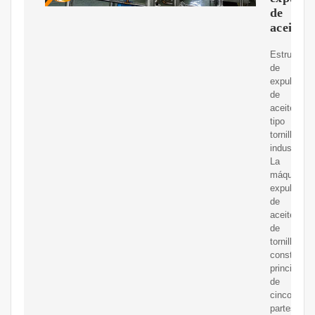
de
aceite
Estructura
de
expulsor
de
aceite
tipo
tornillo
industrial.
La
máquina
expulsora
de
aceite
de
tornillo
consta
principalm
de
cinco
partes: