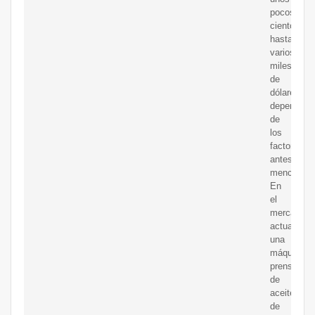
pocos
cientos
hasta
varios
miles
de
dólares,
dependien
de
los
factores
antes
mencionad
En
el
mercado
actual,
una
máquina
prensadora
de
aceite
de