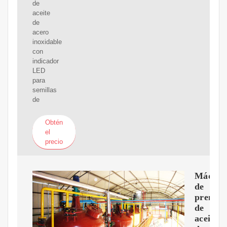
de
aceite
de
acero
inoxidable
con
indicador
LED
para
semillas
de
Obtén
el
precio
Máquin
de
prensa
de
aceite