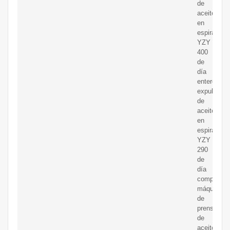
de
aceite
en
espiral
YZY
400
de
día
entero,
expulsor
de
aceite
en
espiral
YZY
290
de
día
completo,
máquina
de
prensado
de
aceite