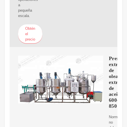
a
pequeña
escala.
Obtén
el
precio
Prensa
extruso
de
oleagin
extracc
de
aceites
600-
850
Normalmen
no