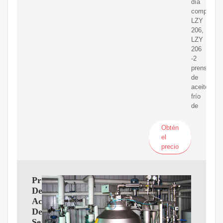
día
completo
LZY
206,
LZY
206
-2
prensa
de
aceite
frío
de
Obtén
el
precio
Prensa
De
Aceite
De
Semillas