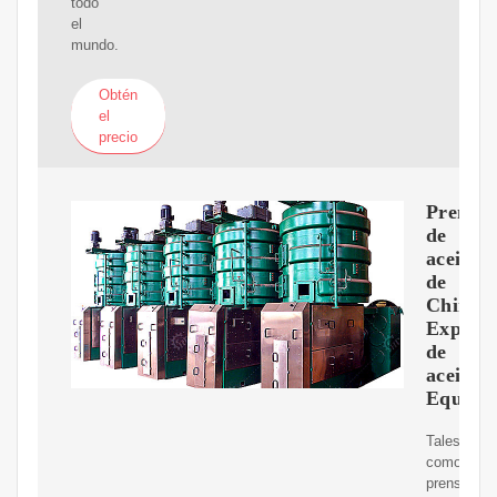
todo
el
mundo.
Obtén
el
precio
Prensa
de
aceite
de
China,
Expuls
de
aceite,
Equipo
Tales
como:
prensa