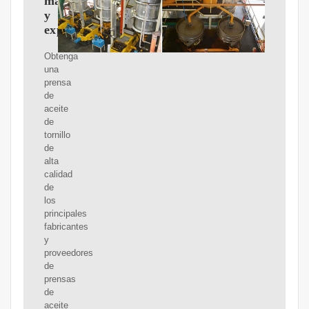
mayoristas
y
exportadores
Obtenga
una
prensa
de
aceite
de
tornillo
de
alta
calidad
de
los
principales
fabricantes
y
proveedores
de
prensas
de
aceite