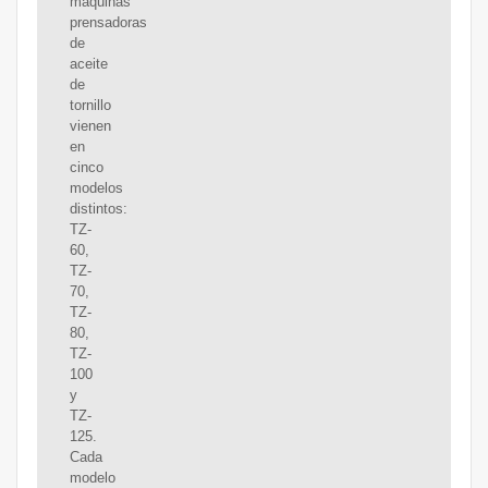
máquinas
prensadoras
de
aceite
de
tornillo
vienen
en
cinco
modelos
distintos:
TZ-
60,
TZ-
70,
TZ-
80,
TZ-
100
y
TZ-
125.
Cada
modelo