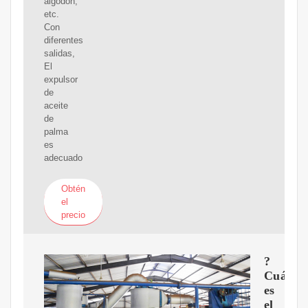
algodón,
etc.
Con
diferentes
salidas,
El
expulsor
de
aceite
de
palma
es
adecuado
Obtén
el
precio
?
Cuál
es
el