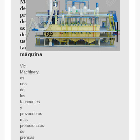
Máquina
de
prensado
de
aceite
de
uso
familiar,
máquina
Vic
Machinery
es
uno
de
los
fabricantes
y
proveedores
más
profesionales
de
prensas