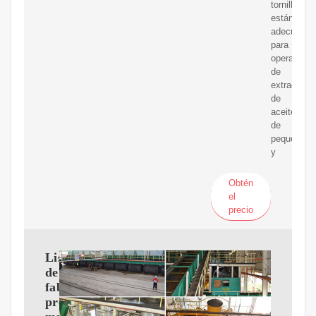
tornillo
estándar
adecuada
para
operacione
de
extracción
de
aceite
de
pequeña
y
Obtén
el
precio
Lista
de
fabricantes,
proveedores,