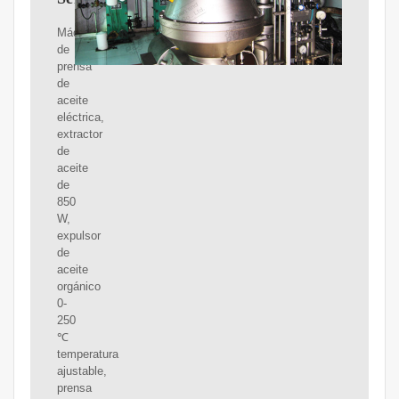
Máquina
de
prensa
de
aceite
eléctrica,
extractor
de
aceite
de
850
W,
expulsor
de
aceite
orgánico
0-
250
℃
temperatura
ajustable,
prensa