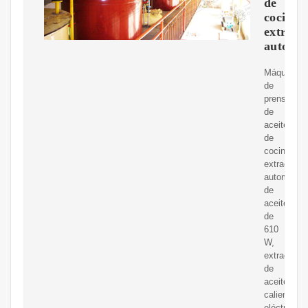
de
cocina,
extract
automát
Máquina
de
prensa
de
aceite
de
cocina,
extractor
automático
de
aceite
de
610
W,
extractor
de
aceite
caliente
eléctrico