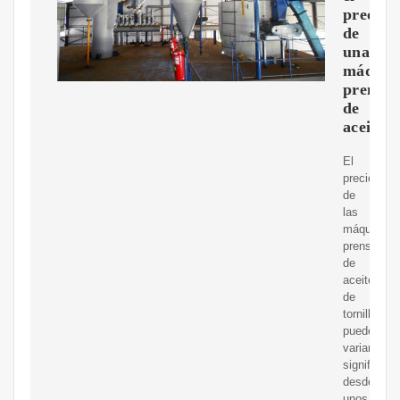
precio
de
una
máquin
prensa
de
aceite
El
precio
de
las
máquinas
prensador
de
aceite
de
tornillo
puede
variar
significati
desde
unos