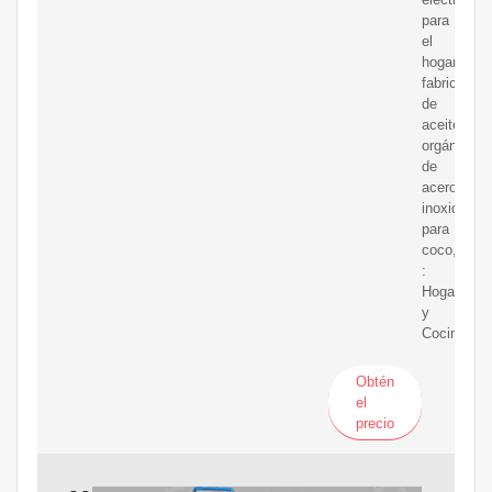
para
el
hogar,
fabricante
de
aceite
orgánico
de
acero
inoxidable
para
coco,
:
Hogar
y
Cocina
Obtén
el
precio