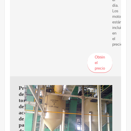
día.
Los
motores
están
incluidos
en
el
precio
Obtén
el
precio
Prensa
de
tornillo
de
aceite
de
palma