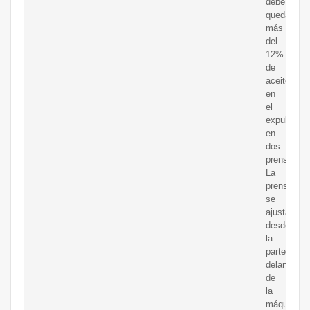
debe
quedar
más
del
12%
de
aceite
en
el
expulsor
en
dos
prensas.
La
prensa
se
ajusta
desde
la
parte
delantera
de
la
máquina