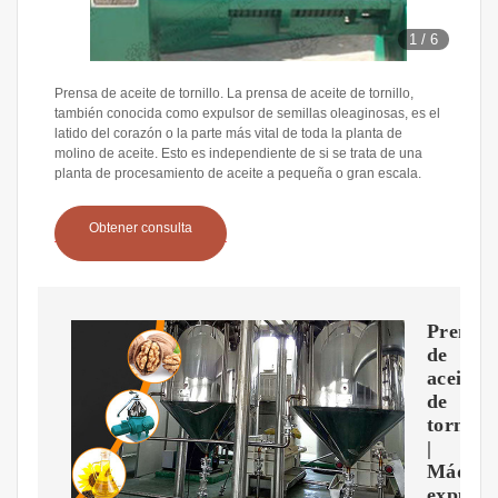
1
/
6
Prensa de aceite de tornillo. La prensa de aceite de tornillo,
también conocida como expulsor de semillas oleaginosas, es el
latido del corazón o la parte más vital de toda la planta de
molino de aceite. Esto es independiente de si se trata de una
planta de procesamiento de aceite a pequeña o gran escala.
Obtener consulta
Prensa
de
aceite
de
tornillo
|
Máquin
expulso