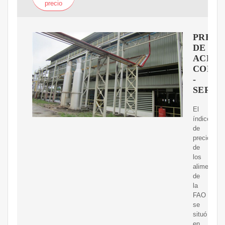
precio
PRECI
DE
ACEIT
COMES
-
SERNA
El
índice
de
precios
de
los
alimentos
de
la
FAO
se
situó
en