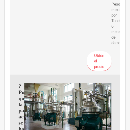
Peso
mexicano
por
Tonelada.
6
meses
de
datos.
Obtén
el
precio
?
Por
qué
la
palma
aceitera
se
ha