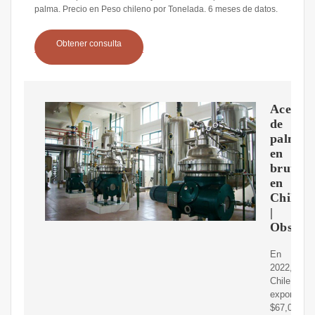
palma. Precio en Peso chileno por Tonelada. 6 meses de datos.
Obtener consulta
Aceite
de
palma
en
bruto
en
Chile
|
Observa
En
2022,
Chile
exportó
$67,0