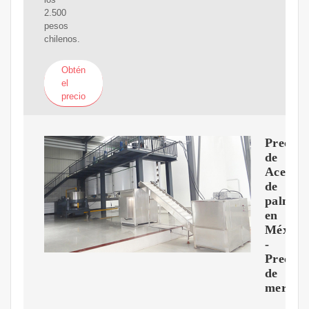
2.500
pesos
chilenos.
Obtén
el
precio
Precio
de
Aceite
de
palma
en
México
-
Precios
de
mercad