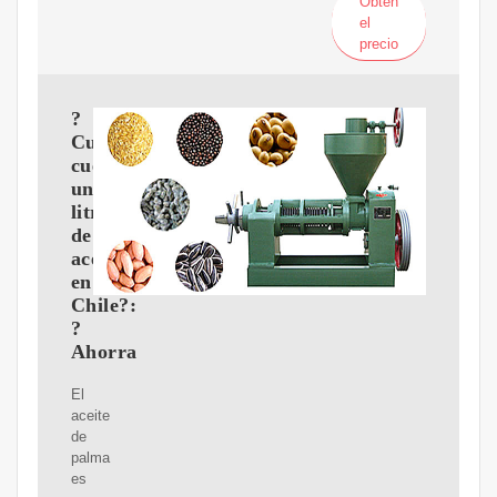
Obtén
el
precio
?
Cuánto
cuesta
un
litro
de
aceite
en
Chile?:
?
Ahorra
El
aceite
de
palma
es