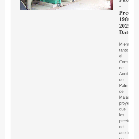
-
Precios
1980-
2025
Datos
Mientras
tanto,
el
Consejo
de
Aceite
de
Palma
de
Malasia
proyectó
que
los
precios
del
aceite
de