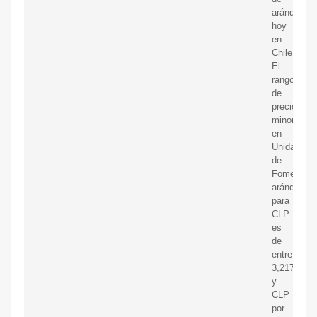
arándanos
hoy
en
Chile.
El
rango
de
precios
minoristas
en
Unidad
de
Fomento
arándanos
para
CLP
es
de
entre
3,217.35
y
CLP
por