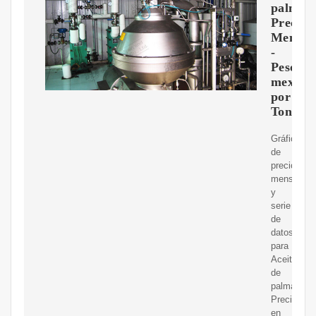
palma
Precio
Mensua
-
Peso
mexica
por
Tonela
Gráfica
de
precios
mensuales
y
serie
de
datos
para
Aceite
de
palma.
Precio
en