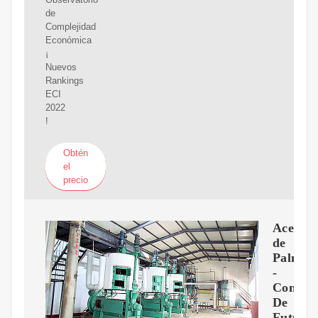
de
Complejidad
Económica
¡
Nuevos
Rankings
ECI
2022
!
Obtén
el
precio
Aceite
de
Palma
-
Contra
De
Futuro