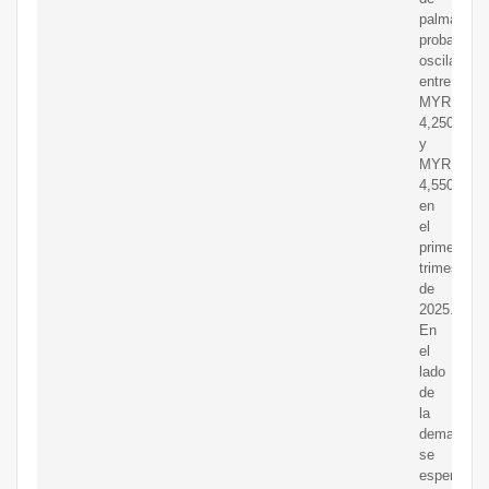
palma
probablem
oscilarían
entre
MYR
4,250
y
MYR
4,550
en
el
primer
trimestre
de
2025.
En
el
lado
de
la
demanda,
se
espera