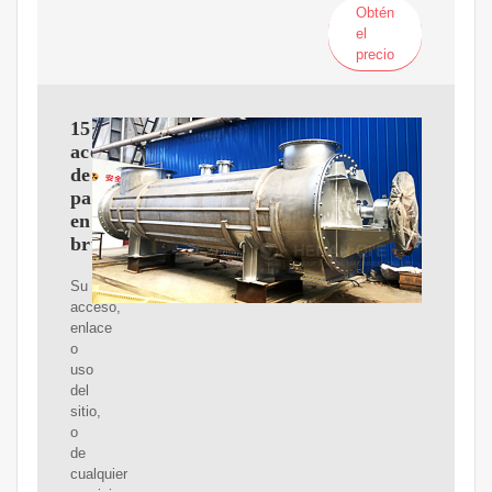
Obtén
el
precio
151110:
aceite
de
palma,
en
bruto
Su
acceso,
enlace
o
uso
del
sitio,
o
de
cualquier