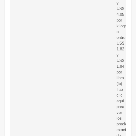
y
US$
4.05
por
kilogramo
o
entre
US$
1.82
y
US$
1.84
por
libra
(lb).
Haz
clic
aquí
para
ver
los
precios
exactos
de