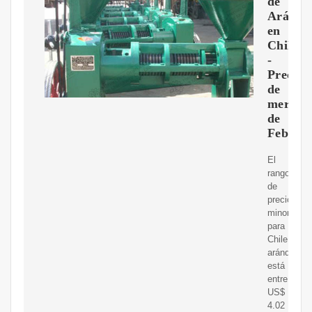
de
Aránda
en
Chile
-
Precios
de
mercad
de
Februa
El
rango
de
precio
minorista
para
Chile
arándanos
está
entre
US$
4.02