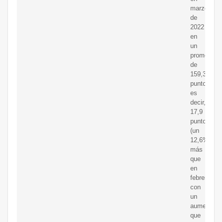
marzo
de
2022
en
un
promedio
de
159,3
puntos,
es
decir,
17,9
puntos
(un
12,6%)
más
que
en
febrero,
con
un
aumento
que