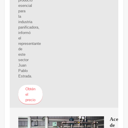
producto
esencial
para
la
industria
panificadora,
informó
el
representante
de
este
sector
Juan
Pablo
Estrada.
Obtén
el
precio
Aceite
de