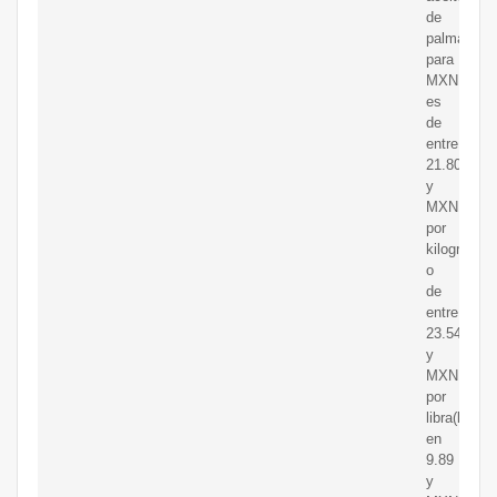
de
palma
para
MXN
es
de
entre
21.80
y
MXN
por
kilogramo
o
de
entre
23.54
y
MXN
por
libra(lb)
en
9.89
y