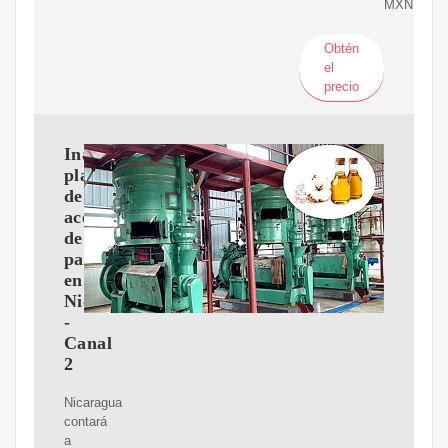
MXN.
Obtén
el
precio
Inaugurarán
planta
de
aceite
de
palma
en
Nicaragua
-
Canal
2
Nicaragua
contará
a