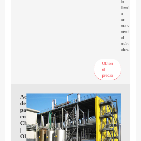
lo
llevó
a
un
nuevo
nivel,
el
más
elevado
Obtén
el
precio
Aceite
de
palma
en
Chile
|
Observatorio