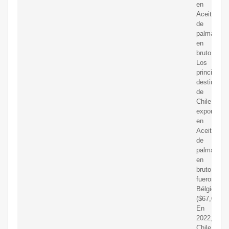
en
Aceite
de
palma
en
bruto.
Los
principales
destinos
de
Chile
exportacio
en
Aceite
de
palma
en
bruto
fueron
Bélgica
($67,0).
En
2022,
Chile