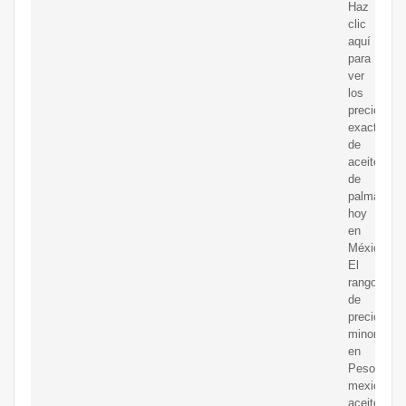
Haz
clic
aquí
para
ver
los
precios
exactos
de
aceite
de
palma
hoy
en
México.
El
rango
de
precios
minoristas
en
Peso
mexicano
aceite