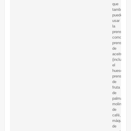
que
también
puede
usar
la
prensa
como
prensa
de
aceitunas
(incluido
el
hueso),
prensa
de
fruta
de
palma,
molinillo
de
café,
máquina
de