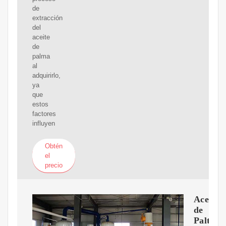
de
extracción
del
aceite
de
palma
al
adquirirlo,
ya
que
estos
factores
influyen
Obtén
el
precio
Aceite
de
Palta