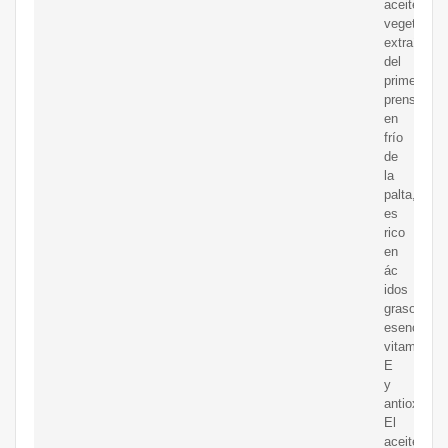
aceite
vegetal
extraído
del
primer
prensado
en
frío
de
la
palta,
es
rico
en
ác
idos
grasos
esenciales
vitamina
E
y
antioxidant
El
aceite