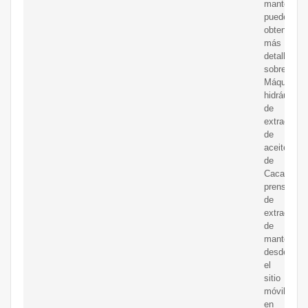
mantequill
puede
obtener
más
detalles
sobre
Máquina
hidráulica
de
extracción
de
aceite
de
Cacao,
prensa
de
extracción
de
mantequill
desde
el
sitio
móvil
en