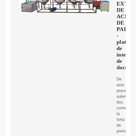
EXTRA
DE
ACEIT
DE
PALM
-
platafo
de
interca
de
docume
De
este
proceso
salen
dos
corrientes,
la
torta
de
prensado