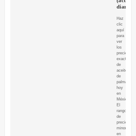
(actual
diariam
Haz
clic
aquí
para
ver
los
precios
exactos
de
aceite
de
palma
hoy
en
México
El
rango
de
precios
minoristas
en