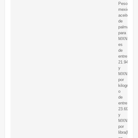
Peso
mexicano
aceite
de
palma
para
MXN
es
de
entre
21.94
y
MXN
por
kilogramo
o
de
entre
23.69
y
MXN
por
libra(lb)