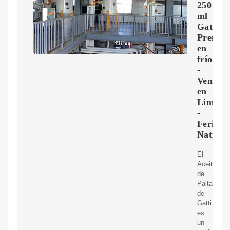
250
ml
Gatti
Prensa
en
frío
-
Venta
en
Lima
-
Feria
Nativa
El
Aceite
de
Palta
de
Gatti
es
un