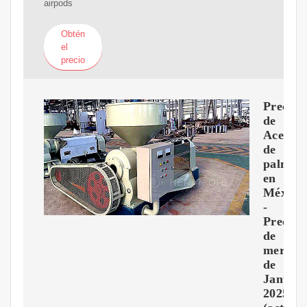
airpods
Obtén
el
precio
Precio
de
Aceite
de
palma
en
México
-
Precios
de
mercad
de
Januar
2025