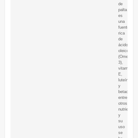
de
palta
es
una
fuente
rica
de
ácido
oleico
(Omega
3),
vitamina
E,
luteína
y
betacarote
entre
otros
nutrientes,
y
su
uso
se