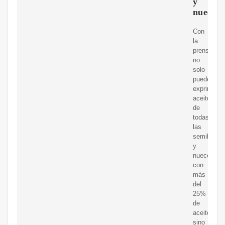
y
nueces
Con
la
prensa
no
solo
puede
exprimir
aceite
de
todas
las
semillas
y
nueces
con
más
del
25%
de
aceite,
sino