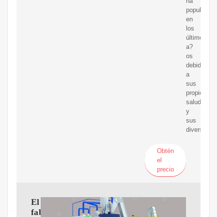
ha
populariza
en
los
últimos
a?
os
debido
a
sus
propiedade
saludables
y
sus
diversos
Obtén
el
precio
El
fabricante