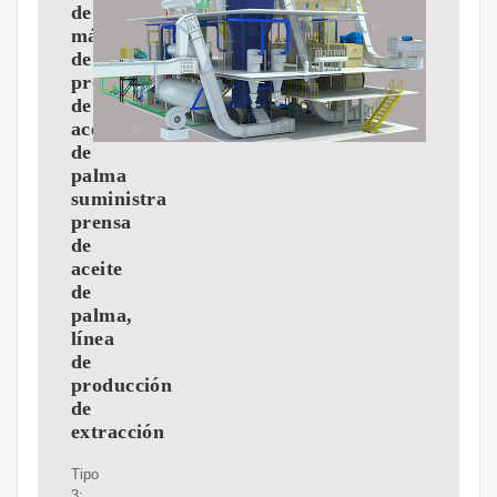
de
máquinas
de
procesamiento
de
aceite
de
palma
suministra
prensa
de
aceite
de
palma,
línea
de
producción
de
extracción
Tipo
3: