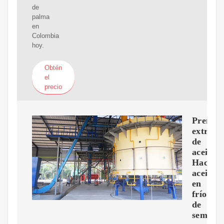
de
palma
en
Colombia
hoy.
Obtén
el
precio
Prensa
extract
de
aceite
Hacer
aceite
en
frío
de
semilla