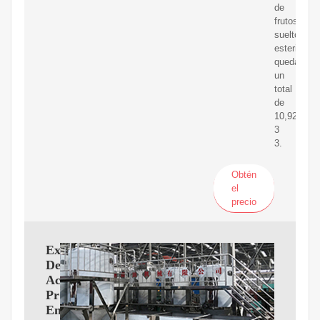
de
frutos
sueltos
esterilizad
quedando
un
total
de
10,92
3
3.
Obtén
el
precio
Extractor
De
Aceite
Prensado
En