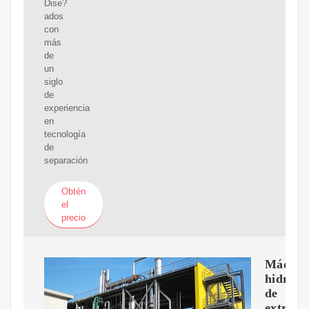
Dise?
ados
con
más
de
un
siglo
de
experiencia
en
tecnología
de
separación
Obtén
el
precio
Máquin
hidrául
de
extracc