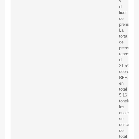
y
el
licor
de
prensa;
La
torta
de
prensado
representa
el
21,5%
sobre
RFF,
en
total
5,16
toneladas
los
cuales
se
descuenta
del
total