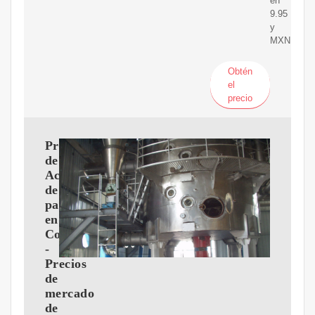
en
9.95
y
MXN.
Obtén
el
precio
Precio
de
Aceite
de
palma
en
Colombia
-
Precios
de
mercado
de