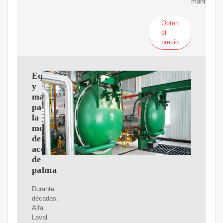
mantequill
Obtén
el
precio
Equipos
y
maquinaria
para
la
molienda
de
aceite
de
palma
Durante
décadas,
Alfa
Laval