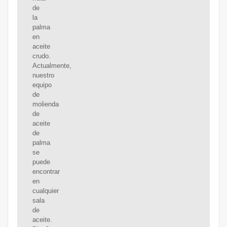
de
la
palma
en
aceite
crudo.
Actualmente,
nuestro
equipo
de
molienda
de
aceite
de
palma
se
puede
encontrar
en
cualquier
sala
de
aceite.