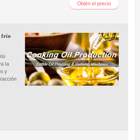
Obtén el precio
 frío
río
a la
os y
tracción