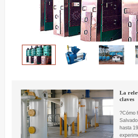
La rele
claves
?Cómo h
Salvador
hasta 1
experime