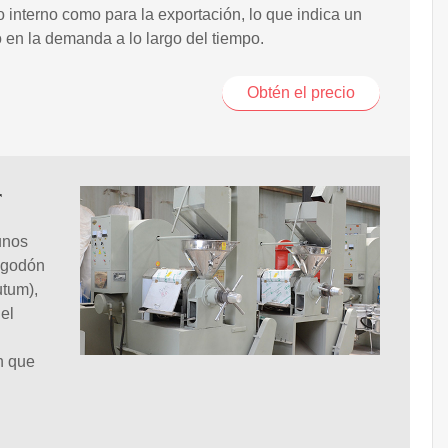
interno como para la exportación, lo que indica un
en la demanda a lo largo del tiempo.
Obtén el precio
r
unos
algodón
utum),
el
n que