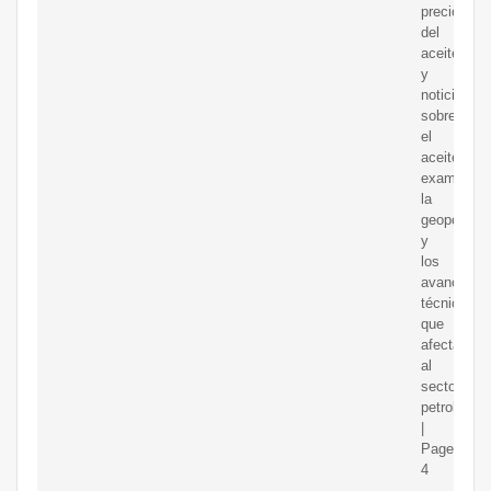
precios
del
aceitecrud
y
noticias
sobre
el
aceiteque
examinan
la
geopolítica
y
los
avances
técnicos
que
afectan
al
sector
petrolero.
|
Page
4