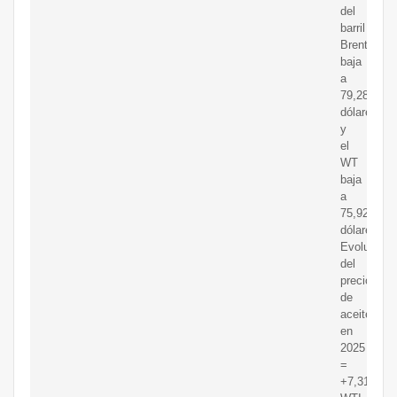
del
barril
Brent
baja
a
79,28
dólares,
y
el
WT
baja
a
75,92
dólares.
Evolución
del
precio
de
aceiteBren
en
2025
=
+7,31%.