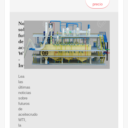
precio
Noticias
sobre
futuros
de
aceitecrudo
WTI
-
Investing.com
Lea
las
últimas
noticias
sobre
futuros
de
aceitecrudo
WTI,
la