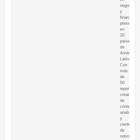
negocios
y
finanzas,
presente
en
20
países
de
América
Latina.
Con
más
de
50
reporteros,
creadores
de
contenido,
analistas
y
cientos
de
noticias