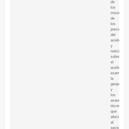
de
los
movimient
de
los
precios
del
aceitecrud
y
noticias
sobre
el
aceiteque
examinan
la
geopolítica
y
los
avances
técnicos
que
afectan
al
sector