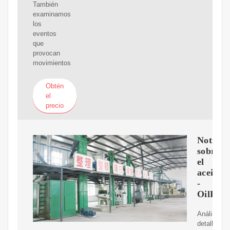
También
examinamos
los
eventos
que
provocan
movimientos
Obtén
el
precio
Noticia
sobre
el
aceitec
-
OilPric
Análisis
detallado