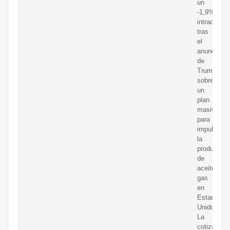
un
-1,9%
intradiario
tras
el
anuncio
de
Trump
sobre
un
plan
masivo
para
impulsar
la
producción
de
aceitey
gas
en
Estados
Unidos.
La
cotización