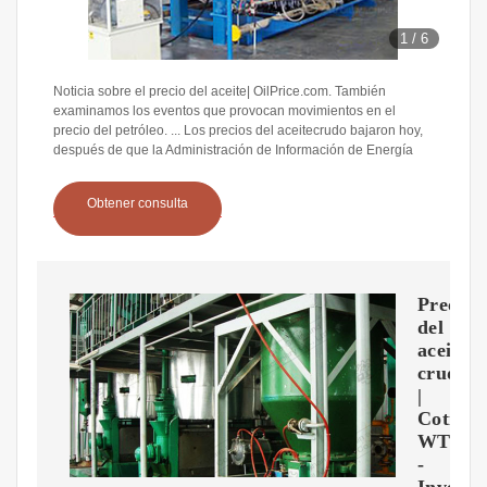
1
/
6
Noticia sobre el precio del aceite| OilPrice.com. También
examinamos los eventos que provocan movimientos en el
precio del petróleo. ... Los precios del aceitecrudo bajaron hoy,
después de que la Administración de Información de Energía
Obtener consulta
Precio
del
aceite
crudo
|
Cotizac
WTI
-
Investi