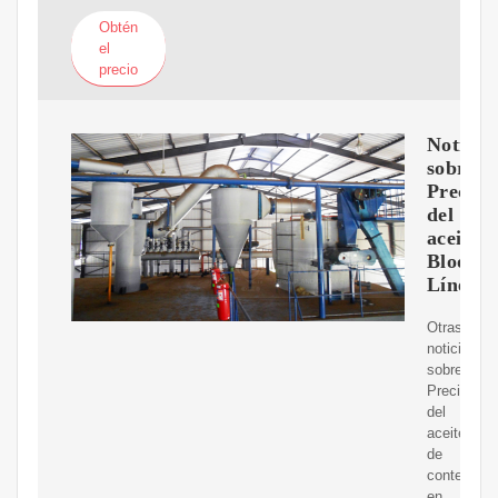
Obtén
el
precio
Noticia
sobre
Precios
del
aceite-
Bloomb
Línea
Otras
noticias
sobre
Precios
del
aceiteLíder
de
contenido
en