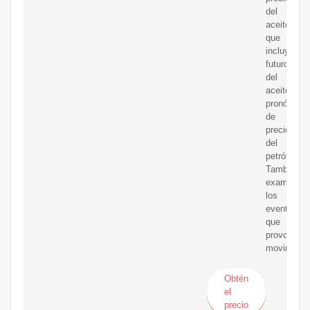
del
aceitecrud
que
incluye
futuros
del
aceitey
pronóstico
de
precios
del
petróleo.
También
examinam
los
eventos
que
provocan
movimient
Obtén
el
precio