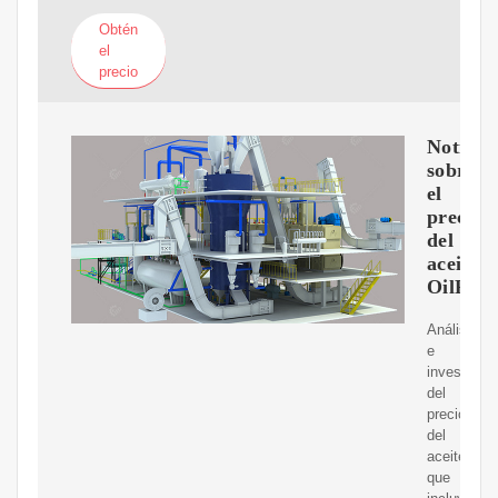
Obtén
el
precio
Noticia
sobre
el
precio
del
aceite|
OilPric
Análisis
e
investigac
del
precio
del
aceitecrud
que