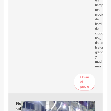
en
tiempo
real,
precio
del
barril
de
crudo
hoy,
datos
históricos,
gráficos
y
mucho
más.
Obtén
el
precio
Noticia
sobre