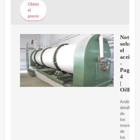
Obtén
el
precio
Noticia
sobre
el
aceitec
-
Page
4
|
OilPric
Análisis
detallado
de
los
movimient
de
los