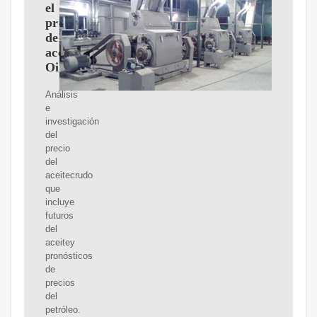
el
precio
del
aceite|
OilPrice.com
Análisis
e
investigación
del
precio
del
aceitecrudo
que
incluye
futuros
del
aceitey
pronósticos
de
precios
del
petróleo.