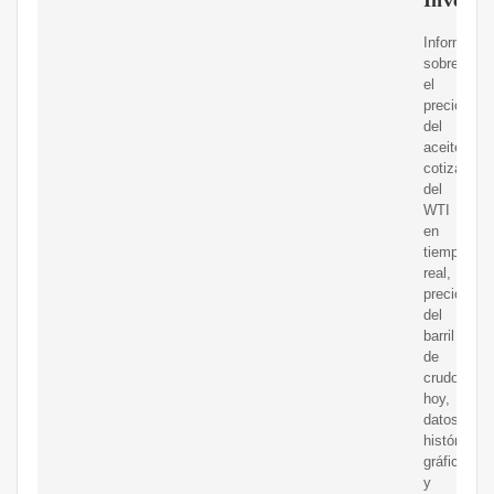
Informació
sobre
el
precio
del
aceitecrud
cotización
del
WTI
en
tiempo
real,
precio
del
barril
de
crudo
hoy,
datos
históricos,
gráficos
y