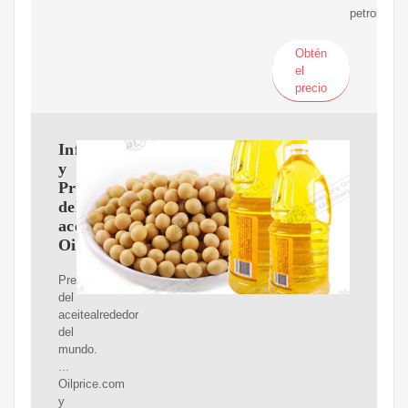
petrolero.
Obtén
el
precio
Información
y
Precios
del
aceitel
Oilprice.com
Precios
del
aceitealrededor
del
mundo.
...
Oilprice.com
y