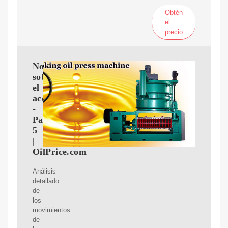
Obtén
el
precio
Noticias
sobre
el
aceitecrudo
-
Page
5
|
OilPrice.com
Análisis
detallado
de
los
movimientos
de