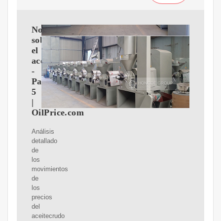
Noticias
sobre
el
aceitecrudo
-
Page
5
|
OilPrice.com
Análisis
detallado
de
los
movimientos
de
los
precios
del
aceitecrudo