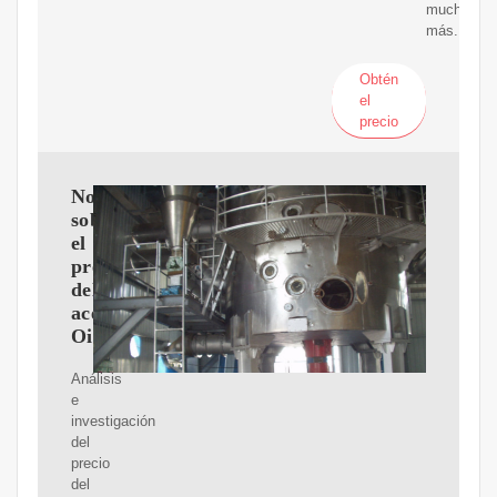
mucho
más.
Obtén
el
precio
Noticia
sobre
el
precio
del
aceite-
OilPrice.com
Análisis
e
investigación
del
precio
del