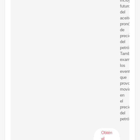
incluye
futuros
del
aceitey
pronóstico
de
precios
del
petróleo.
También
examinam
los
eventos
que
provocan
movimient
en
el
precio
del
petróleo.
Obtén
el