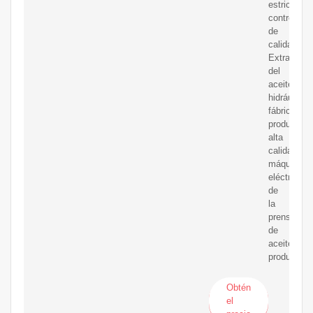
estricto
control
de
calidad
Extractor
del
aceite
hidráulico
fábricas,
produciend
alta
calidad
máquina
eléctrica
de
la
prensa
de
aceite
productos.
Obtén
el