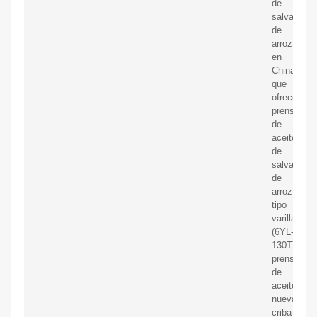
de
salvado
de
arroz
en
China,
que
ofrece
prensa
de
aceite
de
salvado
de
arroz
tipo
varilla
(6YL-
130T),
prensa
de
aceite
nueva,
criba