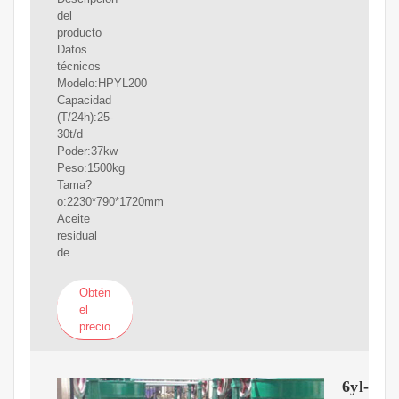
del
producto
Datos
técnicos
Modelo:HPYL200
Capacidad
(T/24h):25-
30t/d
Poder:37kw
Peso:1500kg
Tama?
o:2230*790*1720mm
Aceite
residual
de
Obtén
el
precio
6yl-