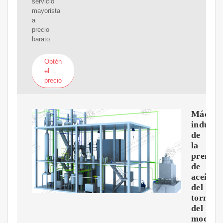
servicio
mayorista
a
precio
barato.
Obtén
el
precio
Máquin
industri
de
la
prensa
de
aceite
del
tornillo
del
modelo