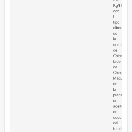
Kg/H
con
L
tipo
alimentaci
de
la
semilla
de
China,
Líder
de
China
Máquina
de
la
prensa
de
aceite
de
coco
del
tornillo