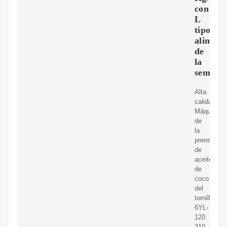
con
L
tipo
aliment
de
la
semilla
Alta
calidad
Máquina
de
la
prensa
de
aceite
de
coco
del
tornillo
6YL-
120
310