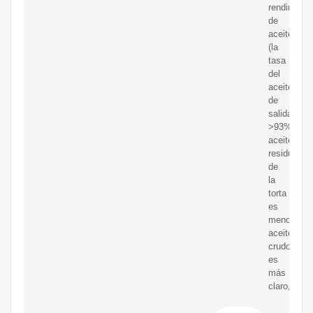
rendimient
de
aceite
(la
tasa
del
aceite
de
salida
>93%),el
aceite
residual
de
la
torta
es
menor,el
aceite
crudo
es
más
claro,men