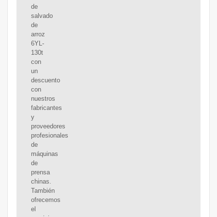
de
salvado
de
arroz
6YL-
130t
con
un
descuento
con
nuestros
fabricantes
y
proveedores
profesionales
de
máquinas
de
prensa
chinas.
También
ofrecemos
el