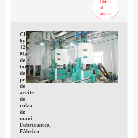
Obtén
el
precio
China
6yl-
120
Máquina
de
tornillo
de
prensa
de
aceite
de
colza
de
maní
Fabricantes,
Fábrica
-