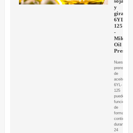
soja
y
girasol
6YL-
125
-
Mikim-
Oil
Press
Nuestra
prensa
de
aceite
6YL-
125
puede
funcionar
de
forma
continua
durante
24