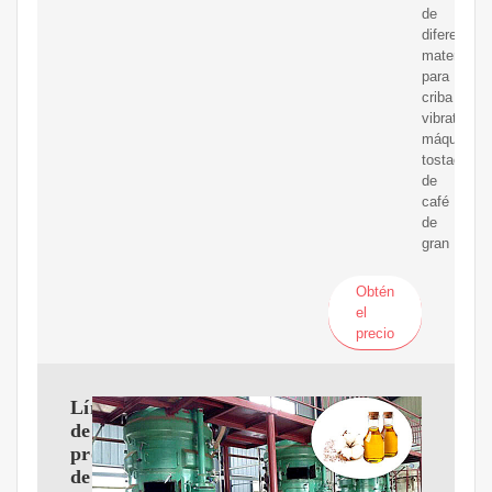
de
diferentes
materiales
para
criba
vibratoria,
máquinas
tostadoras
de
café
de
gran
Obtén
el
precio
Línea
de
producción
de