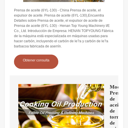
Prensa de aceite (6YL-130) - China Prensa de aceite, el
expulsor de aceite. Prensa de aceite (6YL-130),Encuentra
Detalles sobre Prensa de aceite, el expulsor de aceite de
Prensa de aceite (6YL-130) - Henan Top Young Machinery I/E
Co., Ltd. Introducción de Empresa: HENAN TOPYOUNG Fábrica
de la máquina está especializada en máquinas usadas para
hacer carbón, incluyendo el carbón de le?a y carbón de le?a
barbacoa fabricada de aserrín.
Obtener consulta
Modelo
Prensa
de
aceite
de
tornillo
de