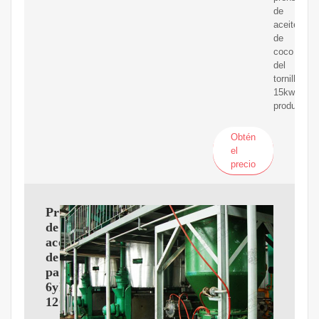
de
aceite
de
coco
del
tornillo
15kw
productos.
Obtén
el
precio
Prensa
de
aceite
de
palma
6yl
120