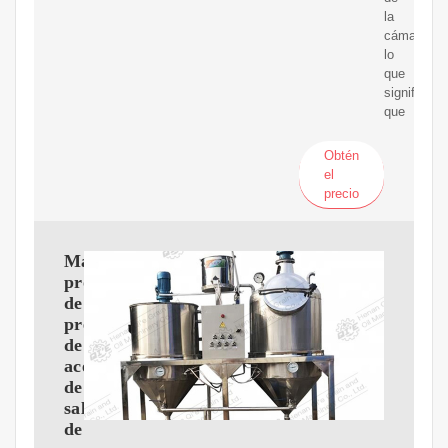
la
cámara,
lo
que
significa
que
Obtén
el
precio
Máquina
profesional
de
prensado
de
aceite
de
salvado
de