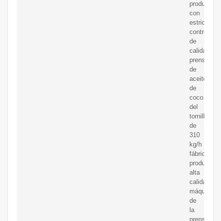
producto,
con
estricto
control
de
calidad
prensa
de
aceite
de
coco
del
tornillo
de
310
kg/h
fábricas,
produciend
alta
calidad
máquina
de
la
prensa