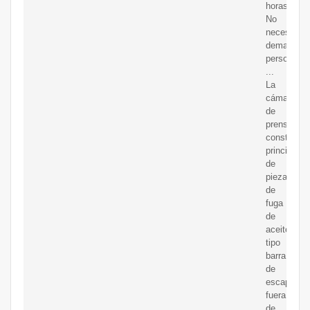
horas.
No
necesita
demasiada
personas,
...
La
cámara
de
prensa
consta
principalm
de
piezas
de
fuga
de
aceite
tipo
barra
de
escape
fuera
de