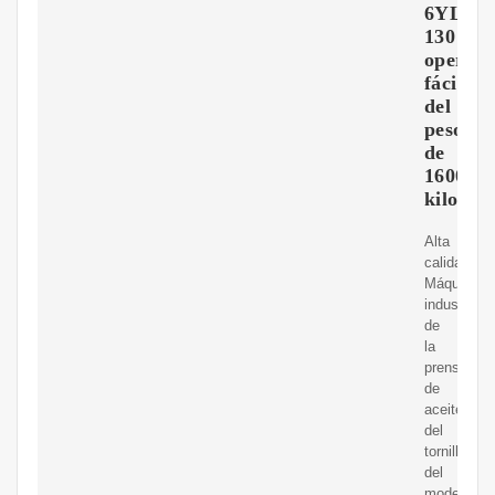
6YL-
130
operaci
fácil
del
peso
de
1600
kilogra
Alta
calidad
Máquina
industrial
de
la
prensa
de
aceite
del
tornillo
del
modelo