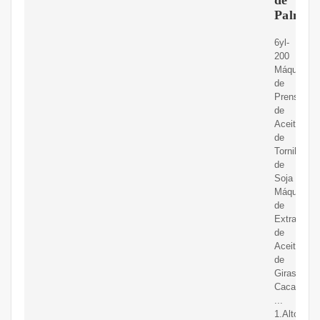
Palma
6yl-
200
Máquina
de
Prensa
de
Aceite
de
Tornillo
de
Soja
Máquina
de
Extracción
de
Aceite
de
Girasol,
Cacahuete
...
1.Alto