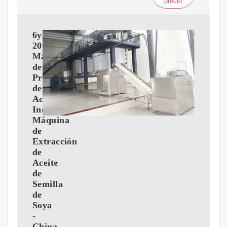
precio
6yl-
200
Máquina
de
Prensa
de
Aceite
Industrial
Máquina
de
Extracción
de
Aceite
de
Semilla
de
Soya
-
China