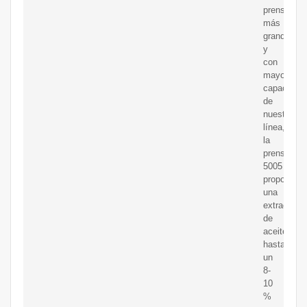
prensa
más
grande
y
con
mayor
capacidad
de
nuestra
línea,
la
prensa
5005
proporcion
una
extracción
de
aceite
hasta
un
8-
10
%