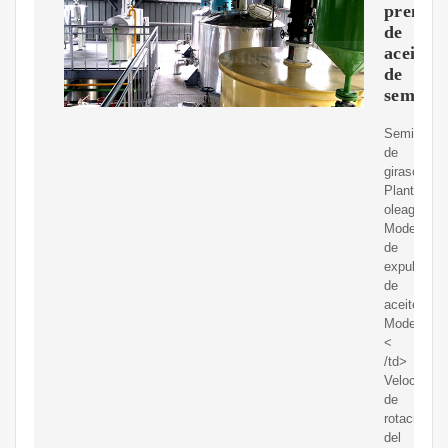
prensa
de
aceite
de
semilla
Semilla
de
girasol
Planta
oleaginosa
Modelo
de
expulsor
de
aceite:
Modelo
<
/td>
Velocidad
de
rotación
del