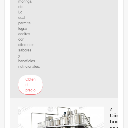
moringa,
etc.
Lo
cual
permite
lograr
aceites
con
diferentes
sabores
y
beneficios
nutricionales.
Obtén
el
precio
?
Cómo
funcion
una