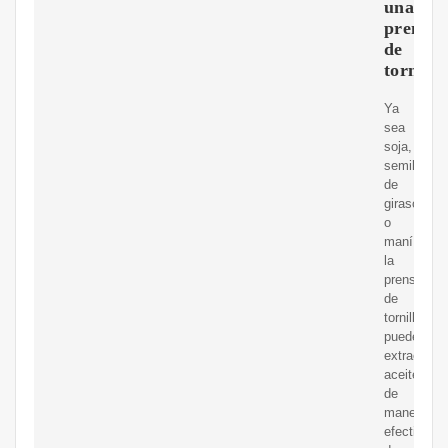
una
prensa
de
tornillo
Ya
sea
soja,
semillas
de
girasol
o
maní,
la
prensa
de
tornillo
puede
extraer
aceite
de
manera
efectiva