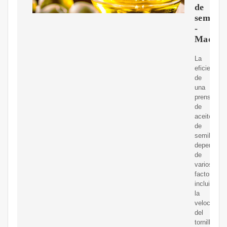
de
semilla
-
Maquin
La
eficiencia
de
una
prensa
de
aceite
de
semillas
depende
de
varios
factores,
incluida
la
velocidad
del
tornillo,