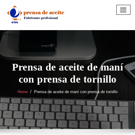
Skip
to
content
Prensa de aceite de maní
con prensa de tornillo
Home
Prensa de aceite de maní con prensa de tornillo