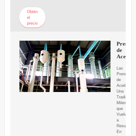
Obtén
el
precio
Prensas
de
Aceite
Las
Prensas
de
Aceite:
Una
Tradición
Milenaria
que
Vuelve
a
Resurgir
En