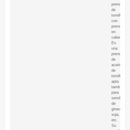
prensado
de
tornillo
con
prensado
en
caliente.
Es
una
prensa
de
aceite
de
tornillo,
apta
también
para
semillas
de
girasol,
soja,
etc.
Su