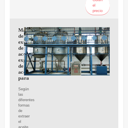
el
precio
Máquina
de
extracción
de
aceite,
expulsor
de
aceite
para
Según
las
diferentes
formas
de
extraer
el
aceite,