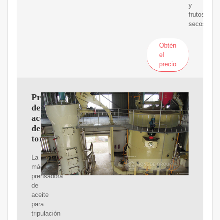
y
frutos
secos.
Obtén
el
precio
Prensa
de
aceite
de
tornillo
La
máquina
prensadora
de
aceite
para
tripulación