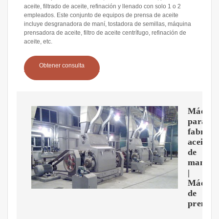
aceite, filtrado de aceite, refinación y llenado con solo 1 o 2
empleados. Este conjunto de equipos de prensa de aceite
incluye desgranadora de maní, tostadora de semillas, máquina
prensadora de aceite, filtro de aceite centrífugo, refinación de
aceite, etc.
Obtener consulta
Máquin
para
fabrica
aceite
de
maní
|
Máquin
de
prensa