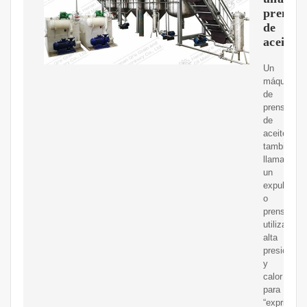
prensa
de
aceite?
Un
máquina
de
prensa
de
aceite,
también
llamado
un
expulsor
o
prensa,
utiliza
alta
presión
y
calor
para
“exprimir”