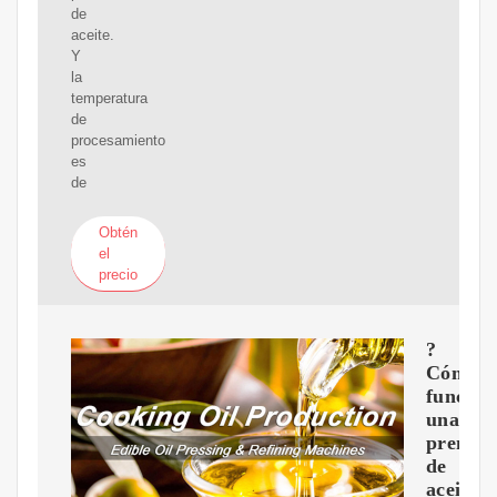
de
aceite.
Y
la
temperatura
de
procesamiento
es
de
Obtén
el
precio
?
Cómo
funcion
una
prensa
de
aceite