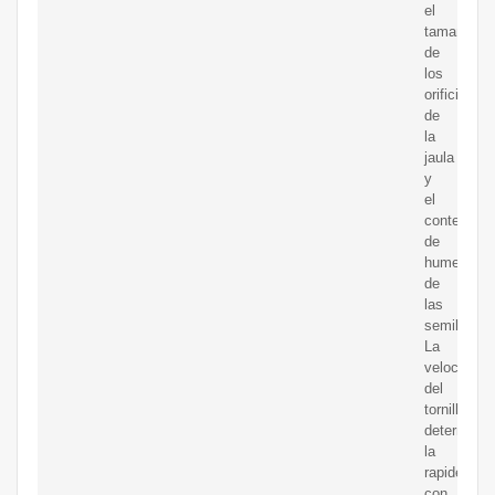
el
tamaño
de
los
orificios
de
la
jaula
y
el
contenido
de
humedad
de
las
semillas.
La
velocidad
del
tornillo
determina
la
rapidez
con