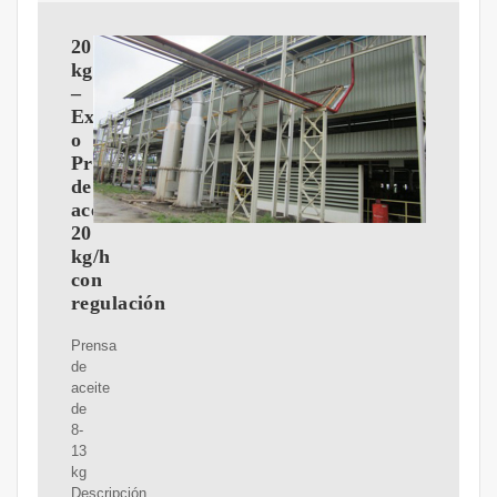
20
kg/h
–
Extractor
o
Prensa
de
aceite
20
kg/h
con
regulación
Prensa
de
aceite
de
8-
13
kg
Descripción