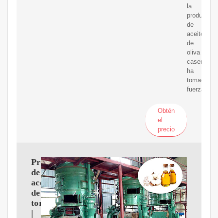
la
producción
de
aceite
de
oliva
casero
ha
tomado
fuerza.
Obtén
el
precio
Prensa
de
aceite
de
tornillo
|