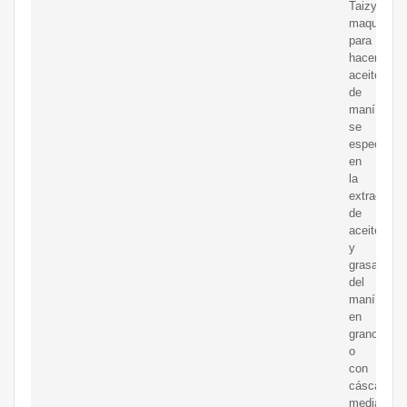
Taizy
maquina
para
hacer
aceite
de
maní
se
especializ
en
la
extracción
de
aceite
y
grasa
del
maní
en
grano
o
con
cáscara
mediante