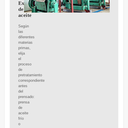
Expulsor
de
aceite
Según
las
diferentes
materias
primas,
elija
el
proceso
de
pretratamiento
correspondiente
antes
del
prensado:
prensa
de
aceite
frío
o