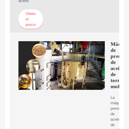
aceite.
Obtén
el
precio
Máquin
de
prensa
de
aceite
de
tornillo
multifu
La
máquina
prensadora
de
aceite
de