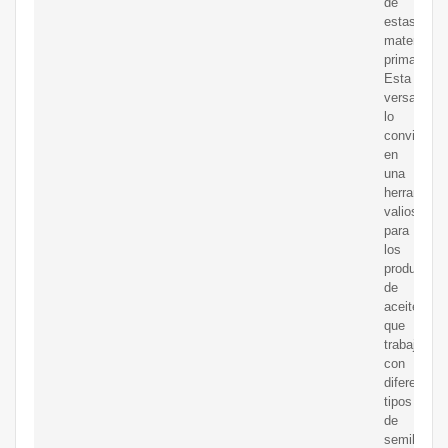
de
estas
materias
primas.
Esta
versatilida
lo
convierte
en
una
herramient
valiosa
para
los
productore
de
aceite
que
trabajan
con
diferentes
tipos
de
semillas