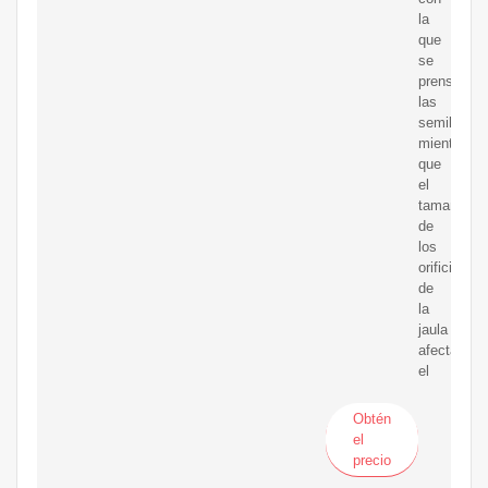
la
que
se
prensan
las
semillas,
mientras
que
el
tamaño
de
los
orificios
de
la
jaula
afecta
el
Obtén
el
precio