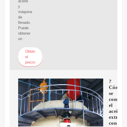
aceite
y
máquina
de
llenado.
Puede
obtener
un
Obtén
el
precio
?
Cómo
se
conserv
el
aceite
extraíd
con