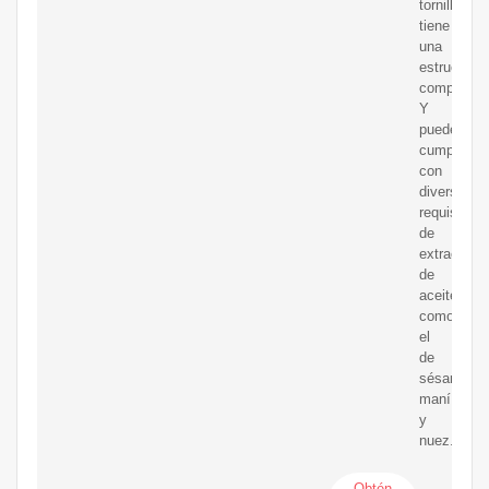
tornillo
tiene
una
estructura
compacta.
Y
puede
cumplir
con
diversos
requisitos
de
extracción
de
aceite,
como
el
de
sésamo,
maní
y
nuez.
Obtén