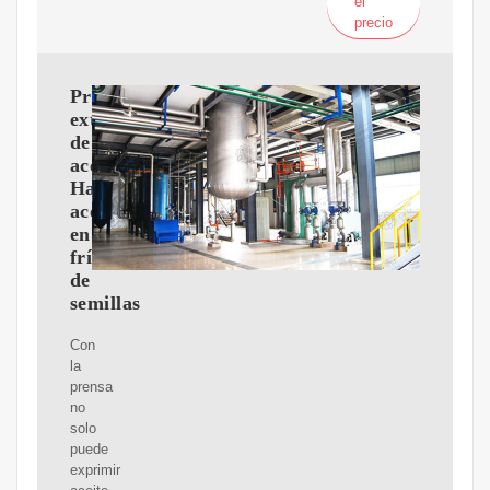
el
precio
Prensa
extractor
de
aceite
Hacer
aceite
en
frío
de
semillas
Con
la
prensa
no
solo
puede
exprimir