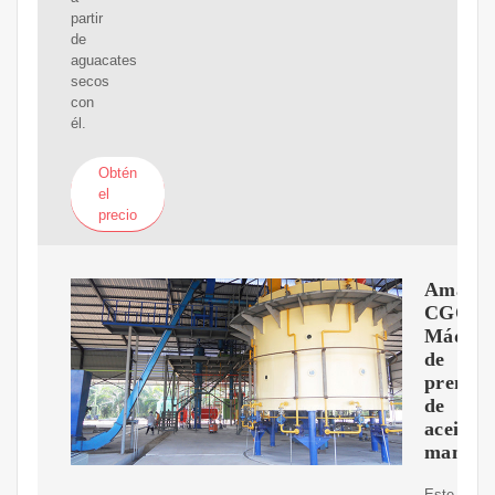
partir
de
aguacates
secos
con
él.
Obtén
el
precio
Amazon
CGOL
Máquin
de
prensa
de
aceite
manual
Este