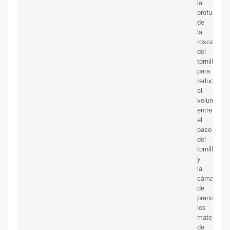
la
profundida
de
la
rosca
del
tornillo
para
reducir
el
volumen
entre
el
paso
del
tornillo
y
la
cámara
de
prensado,
los
materiales
de