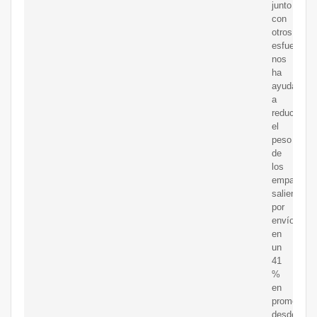
junto
con
otros
esfuerzos,
nos
ha
ayudado
a
reducir
el
peso
de
los
empaques
salientes
por
envío
en
un
41
%
en
promedio
desde