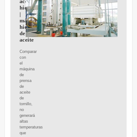
aceite
hidráulica
|
máquina
hidráulica
de
aceite
Comparar
con
el
máquina
de
prensa
de
aceite
de
tornillo,
no
generará
altas
temperaturas
que