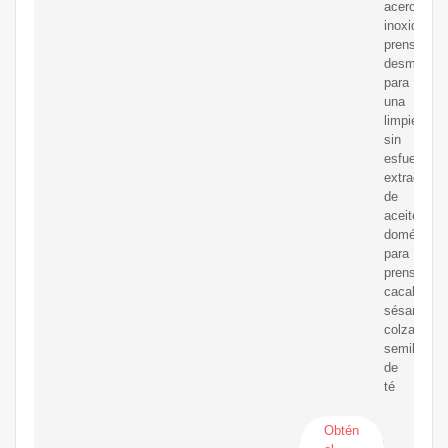
acero
inoxidable,
prensatela
desmontab
para
una
limpieza
sin
esfuerzo,
extractor
de
aceite
doméstico
para
prensar
cacahuete
sésamo,
colza,
semillas
de
té
Obtén