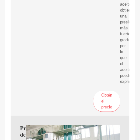
aceite
obtienen
una
presión
más
fuerte
gradualmen
por
lo
que
el
aceite
puede
exprimirse
Obtén
el
precio
Prensa
de