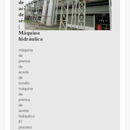
de
aceite
de
sésamo
|
Máquina
hidráulica
máquina
de
prensa
de
aceite
de
tornillo
máquina
de
prensa
de
aceite
hidráulico
El
proceso