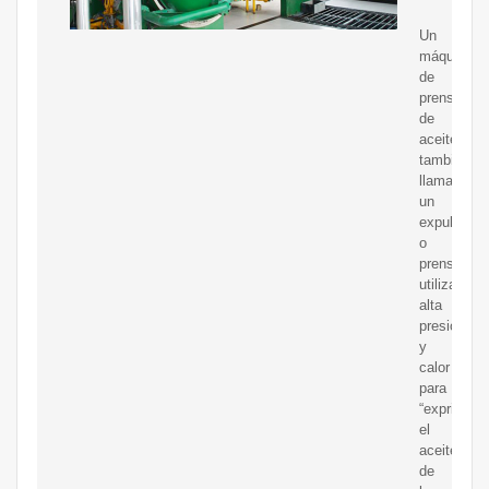
Un
máquina
de
prensa
de
aceite,
también
llamado
un
expulsor
o
prensa,
utiliza
alta
presión
y
calor
para
“exprimir”
el
aceite
de