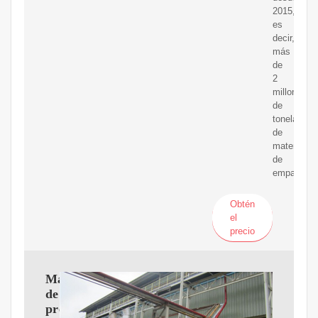
2015,
es
decir,
más
de
2
millones
de
toneladas
de
material
de
empaque.
Obtén
el
precio
Máquina
de
prensa