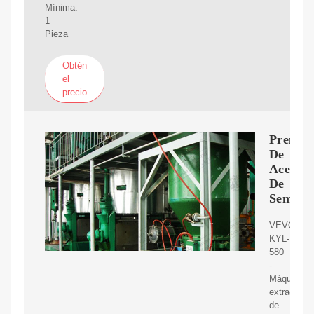
Mínima:
1
Pieza
Obtén
el
precio
Prensa
De
Aceite
De
Semilla
VEVOR
KYL-
580
-
Máquina
extractora
de