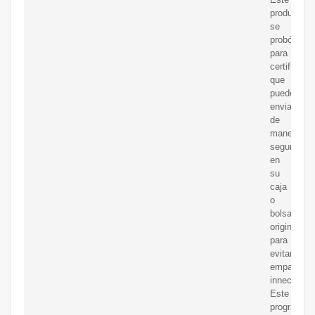
producto
se
probó
para
certificar
que
puede
enviarse
de
manera
segura
en
su
caja
o
bolsa
original
para
evitar
empaques
innecesari
Este
programa,