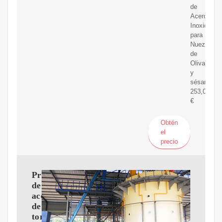
de
Acero
Inoxidable
para
Nuez
de
Oliva
y
sésamo
253,00
€
Obtén
el
precio
Prensa
de
aceite
de
tornillo