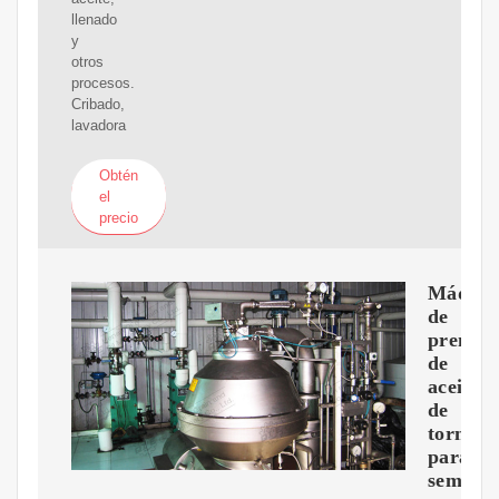
llenado
y
otros
procesos.
Cribado,
lavadora
Obtén
el
precio
Máquin
de
prensa
de
aceite
de
tornillo
para
semilla