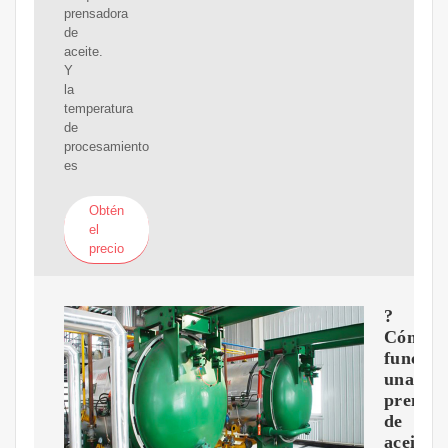
prensadora
de
aceite.
Y
la
temperatura
de
procesamiento
es
Obtén
el
precio
?
Cómo
funcion
una
prensa
de
aceite?