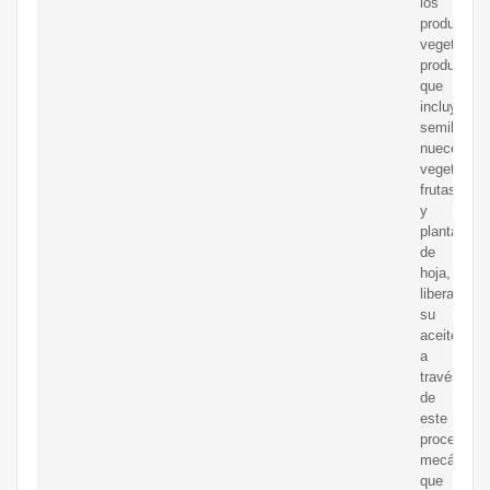
los
productos
vegetales.
productos,
que
incluyen
semillas,
nueces,
vegetales,
frutas
y
plantas
de
hoja,
liberan
su
aceite
a
través
de
este
proceso
mecánico,
que