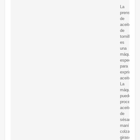
La
prensa
de
aceite
de
tornillo
es
una
máquina
especial
para
exprimir
aceite.
La
máquina
puede
procesar
aceite
de
sésamo,
maní,
colza,
girasol