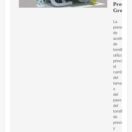
Press
Group
La
prensa
de
aceite
de
tornillo
utiliza
principalm
el
cambio
del
tama?
o
del
paso
del
tornillo
de
presión
y