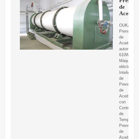
Prensas
de
Aceite
OUKANIN
Prensa
de
Aceite
automática
610W
Máquina
eléctrica
Inteligente
de
Prensa
de
Aceite
con
Control
de
Temperatu
Prensa
de
Aceite