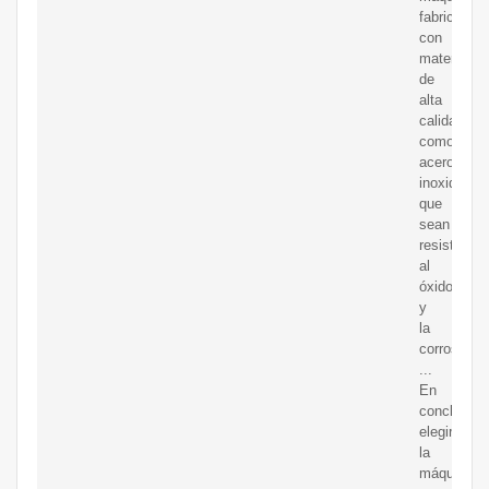
fabricadas
con
materiales
de
alta
calidad,
como
acero
inoxidable,
que
sean
resistentes
al
óxido
y
la
corrosión.
...
En
conclusión
elegir
la
máquina