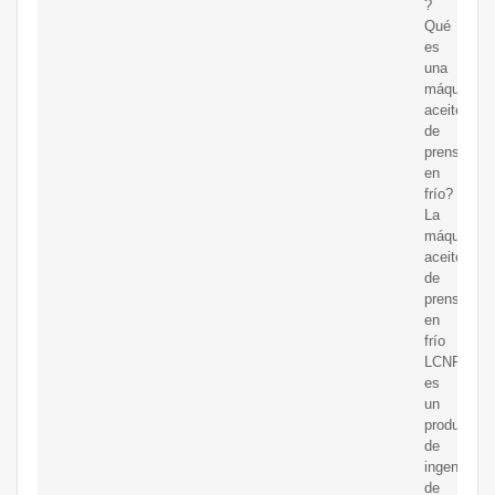
?
Qué
es
una
máquina
aceitera
de
prensado
en
frío?
La
máquina
aceitera
de
prensado
en
frío
LCNF6000
es
un
producto
de
ingeniería
de