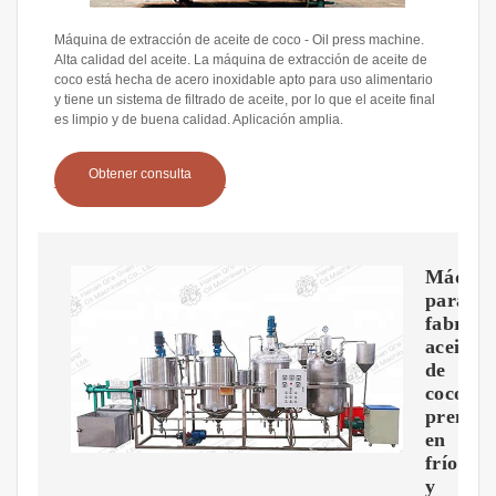
Máquina de extracción de aceite de coco - Oil press machine.
Alta calidad del aceite. La máquina de extracción de aceite de
coco está hecha de acero inoxidable apto para uso alimentario
y tiene un sistema de filtrado de aceite, por lo que el aceite final
es limpio y de buena calidad. Aplicación amplia.
Obtener consulta
Máquin
para
fabrica
aceite
de
coco
prensa
en
frío
y