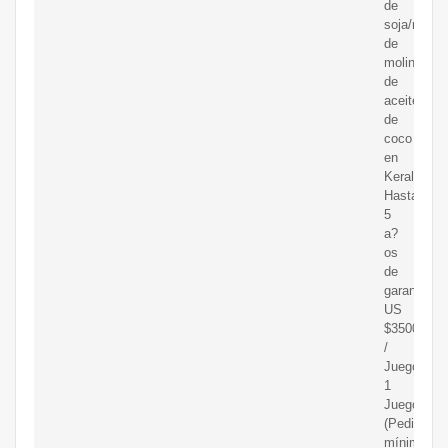
de
soja/maqui
de
molino
de
aceite
de
coco
en
Kerala.
Hasta
5
a?
os
de
garantía.
US
$3500-$35
/
Juego
1
Juego
(Pedido
mínimo)