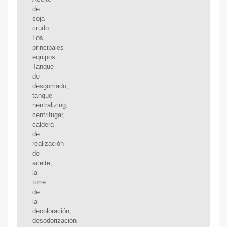
de
soja
crudo
Los
principales
equipos:
Tanque
de
desgomado,
tanque
nentralizing,
centrifugar,
caldera
de
realización
de
aceite,
la
torre
de
la
decoloración,
desodorización