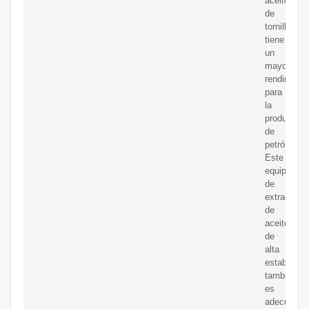
aceite
de
tornillo
tiene
un
mayor
rendimient
para
la
producción
de
petróleo.
Este
equipo
de
extracción
de
aceite
de
alta
estabilidad
también
es
adecuado