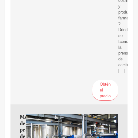
cosmético
y
producción
farmacéuti
?
Dónde
se
fabrica
la
prensa
de
aceite?
[…]
Obtén
el
precio
Máquina
de
prensa
de