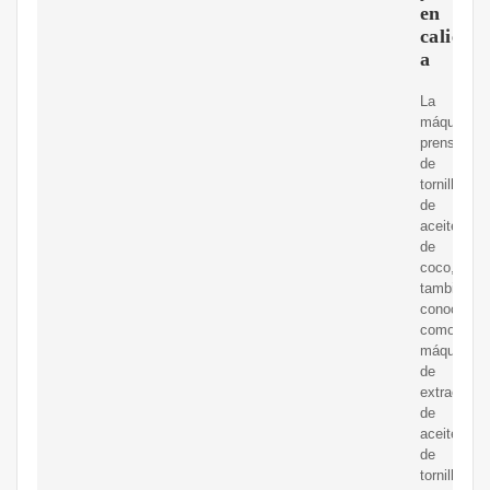
en
caliente
a
La
máquina
prensadora
de
tornillo
de
aceite
de
coco,
también
conocida
como
máquina
de
extracción
de
aceite
de
tornillo,