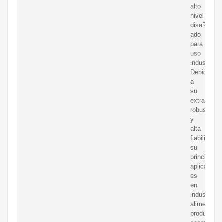
alto
nivel
dise?
ado
para
uso
industrial.
Debido
a
su
extraordina
robustez
y
alta
fiabilidad
su
principal
aplicación
es
en
industrias
alimentaria
productos