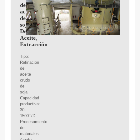
de
aceite
de
soja_Prensa
De
Aceite,
Extracción
Tipo:
Refinación
de
aceite
crudo
de
soja
Capacidad
productiva:
30-
1500T/D
Procesamiento
de
materiales:
Aceite