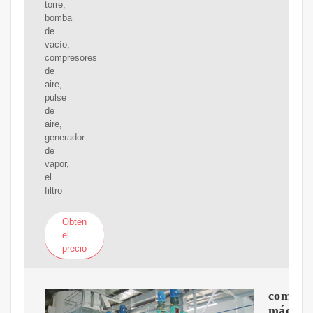
torre,
bomba
de
vacío,
compresores
de
aire,
pulse
de
aire,
generador
de
vapor,
el
filtro
Obtén
el
precio
compra
máquin