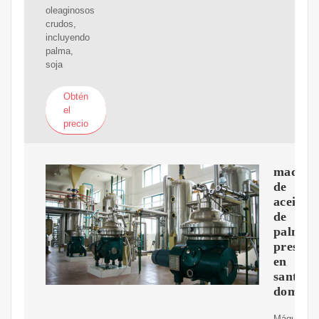
oleaginosos
crudos,
incluyendo
palma,
soja
Obtén
el
precio
maquin
de
aceite
de
palma
presco
en
santo
doming
Máquina