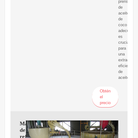
prensadora
de
aceite
de
coco
adecuada
es
crucial
para
una
extracción
eficiente
de
aceite
Obtén
el
precio
Máquina
de
refinación