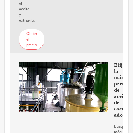
el
aceite
y
extraerlo.
Obtén
el
precio
Elija
la
máquin
prensa
de
aceite
de
coco
adecua
Busque
máquinas