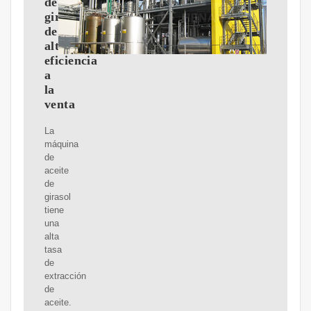
de
girasol
de
alta
eficiencia
a
la
venta
La
máquina
de
aceite
de
girasol
tiene
una
alta
tasa
de
extracción
de
aceite.