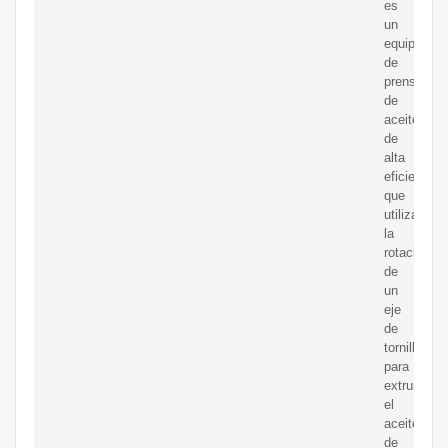
es
un
equipo
de
prensado
de
aceite
de
alta
eficiencia,
que
utiliza
la
rotación
de
un
eje
de
tornillo
para
extruir
el
aceite
de