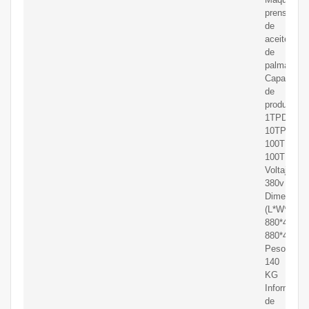
prensadora
de
aceite
de
palma
Capacidad
de
producción
1TPD,
10TPD,
100TPD,
100TPD
Voltaje:
380v
Dimensión
(L*W*H):
880*440*7
880*440*
Peso:
140
KG
Informe
de