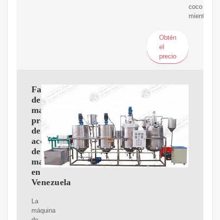
coco
mientras
Obtén
el
precio
Fabricante
de
maquina
prensadora
de
aceite
de
maní
en
Venezuela
La
máquina
de