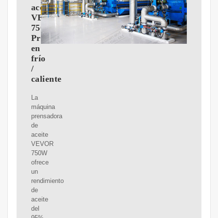
aceite
VEVOR
750W
Prensa
en
frío
/
caliente
La
máquina
prensadora
de
aceite
VEVOR
750W
ofrece
un
rendimiento
de
aceite
del
95%