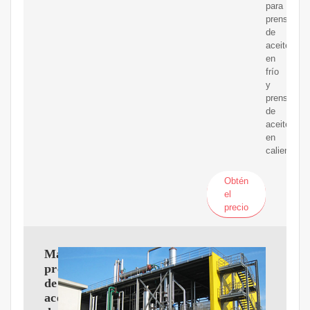
para
prensas
de
aceite
en
frío
y
prensas
de
aceite
en
caliente.
Obtén
el
precio
Máquina
prensadora
de
aceite