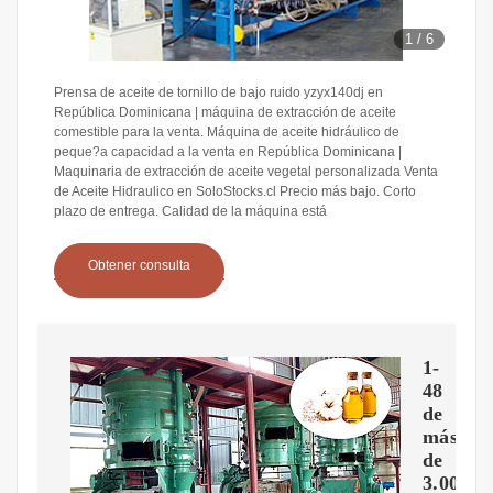
1
/
6
Prensa de aceite de tornillo de bajo ruido yzyx140dj en
República Dominicana | máquina de extracción de aceite
comestible para la venta. Máquina de aceite hidráulico de
peque?a capacidad a la venta en República Dominicana |
Maquinaria de extracción de aceite vegetal personalizada Venta
de Aceite Hidraulico en SoloStocks.cl Precio más bajo. Corto
plazo de entrega. Calidad de la máquina está
Obtener consulta
1-
48
de
más
de
3.000