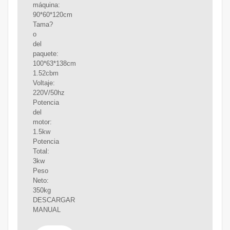
máquina:
90*60*120cm
Tama?
o
del
paquete:
100*63*138cm
1.52cbm
Voltaje:
220V/50hz
Potencia
del
motor:
1.5kw
Potencia
Total:
3kw
Peso
Neto:
350kg
DESCARGAR
MANUAL