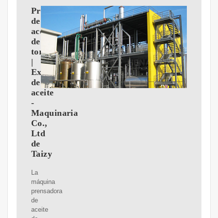
Prensa
de
aceite
de
tornillo
|
Expulsor
de
aceite
-
Maquinaria
Co.,
Ltd
de
Taizy
La
máquina
prensadora
de
aceite