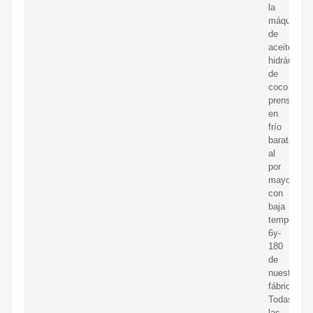
la
máquina
de
aceite
hidráulico
de
coco
prensado
en
frío
barata
al
por
mayor
con
baja
temperatur
6y-
180
de
nuestra
fábrica.
Todas
las