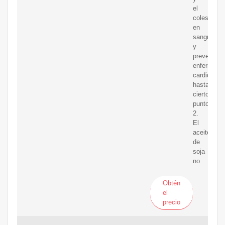
el
colesterol
en
sangre
y
prevenir
enfermeda
cardiovasc
hasta
cierto
punto;
2.
El
aceite
de
soja
no
Obtén
el
precio