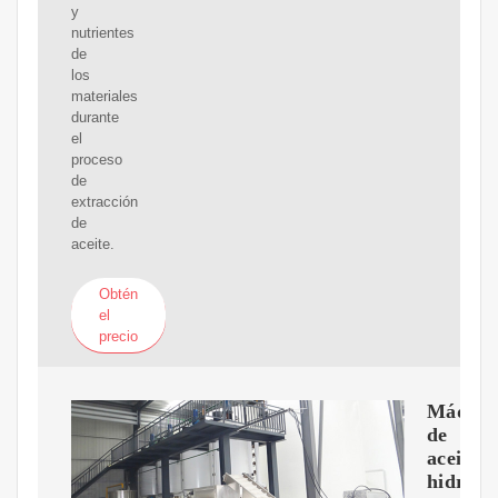
y
nutrientes
de
los
materiales
durante
el
proceso
de
extracción
de
aceite.
Obtén
el
precio
Máquin
de
aceite
hidrául