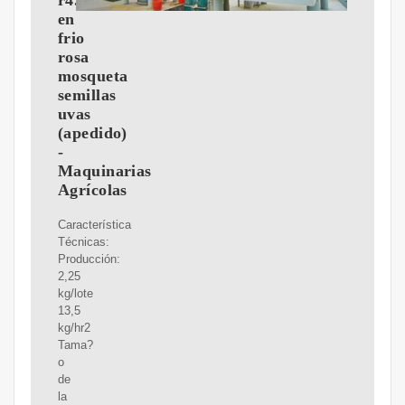
r4.1m
en
frio
rosa
mosqueta
semillas
uvas
(apedido)
-
Maquinarias
Agrícolas
Característica
Técnicas:
Producción:
2,25
kg/lote
13,5
kg/hr2
Tama?
o
de
la