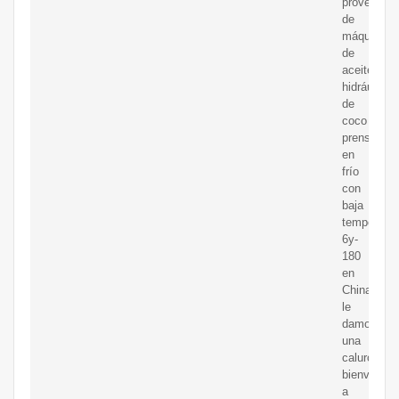
proveedor
de
máquinas
de
aceite
hidráulico
de
coco
prensado
en
frío
con
baja
temperatur
6y-
180
en
China,
le
damos
una
calurosa
bienvenida
a