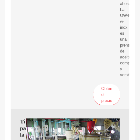
ahora!
La
OW400
w-
inox
es
una
prensa
de
aceite
compacta
y
versátil
Obtén
el
precio
Tienda
para
la