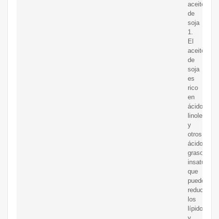
aceite
de
soja
1.
El
aceite
de
soja
es
rico
en
ácido
linoleico
y
otros
ácidos
grasos
insaturado
que
pueden
reducir
los
lípidos
y