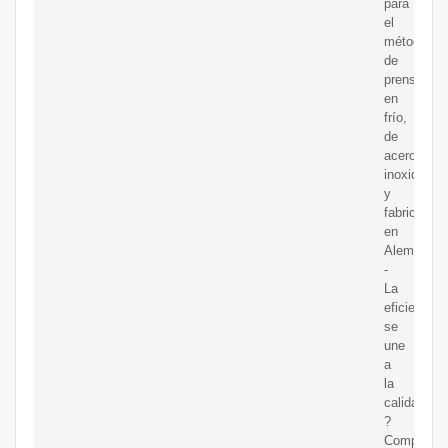
para
el
método
de
prensado
en
frío,
de
acero
inoxidable
y
fabricados
en
Alemania
-
La
eficiencia
se
une
a
la
calidad.
?
Compra