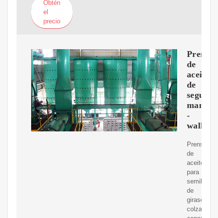
Obtén
el
precio
Prensa
de
aceite
de
segund
mano
-
wallap
Prensa
de
aceite
para
semillas
de
girasol,
colza,