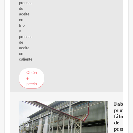
prensas
de
aceite
en
frío
y
prensas
de
aceite
en
caliente.
Obtén
el
precio
Fabrica
proveed
fábrica
de
prensas