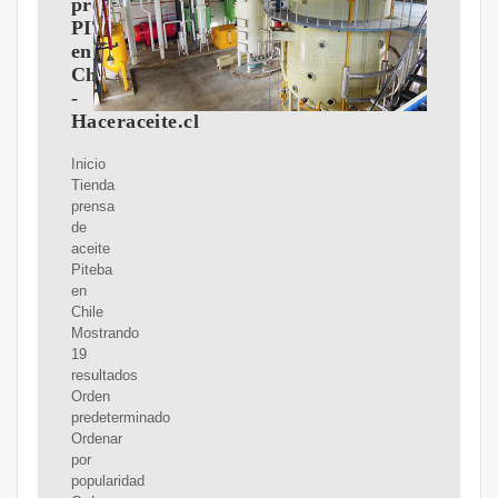
prensa
PITEBA
en
Chile
-
Haceraceite.cl
Inicio
Tienda
prensa
de
aceite
Piteba
en
Chile
Mostrando
19
resultados
Orden
predeterminado
Ordenar
por
popularidad