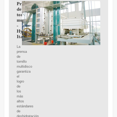
Prensa
de
tornillo
multidisco
-
Hydro
Italia
La
prensa
de
tornillo
multidisco
garantiza
el
logro
de
los
más
altos
estándares
de
deshidratación