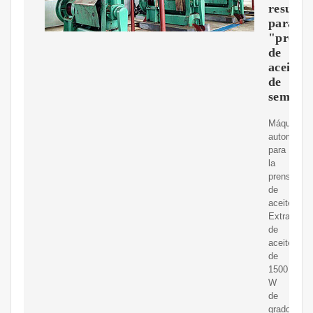
resulta
para
"prens
de
aceite
de
semilla
Máquina
automática
para
la
prensa
de
aceite
Extractor
de
aceite
de
1500
W
de
grado