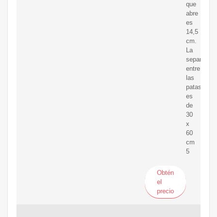
que
abre
es
14,5
cm.
La
separación
entre
las
patas
es
de
30
x
60
cm
5
Obtén
el
precio