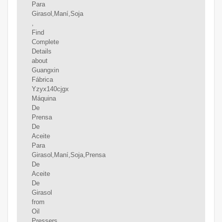
Para
Girasol,Maní,Soja
,
Find
Complete
Details
about
Guangxin
Fábrica
Yzyx140cjgx
Máquina
De
Prensa
De
Aceite
Para
Girasol,Maní,Soja,Prensa
De
Aceite
De
Girasol
from
Oil
Pressers