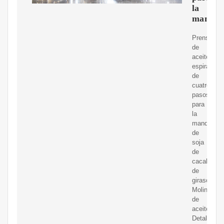
la
mandíb
Prensa
de
aceite
espiral
de
cuatro
pasos
para
la
mandíbula
de
soja
de
cacahuete
de
girasol
Molino
de
aceite,Enc
Detalles