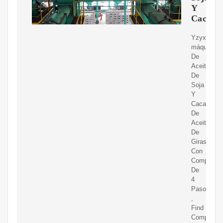
Y
Cacahue
Yzyx140cj
máquina
De
Aceite
De
Soja
Y
Cacahuete
De
Aceite
De
Girasol
Con
Compresió
De
4
Pasos
,
Find
Complete