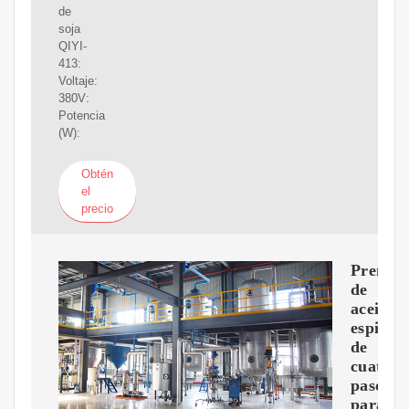
de
soja
QIYI-
413:
Voltaje:
380V:
Potencia
(W):
Obtén
el
precio
Prensa
de
aceite
espiral
de
cuatro
pasos
para