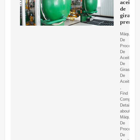
aceite
de
girasol,
prensa
Máquina
De
Procesami
De
Aceite
De
Girasol,Pr
De
Aceite,Yz
,
Find
Complete
Details
about
Máquina
De
Procesami
De