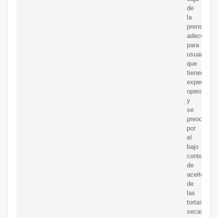
de
la
prensa,
adecuada
para
usuarios
que
tienen
experienci
operativa
y
se
preocupan
por
el
bajo
contenido
de
aceite
de
las
tortas
secas.