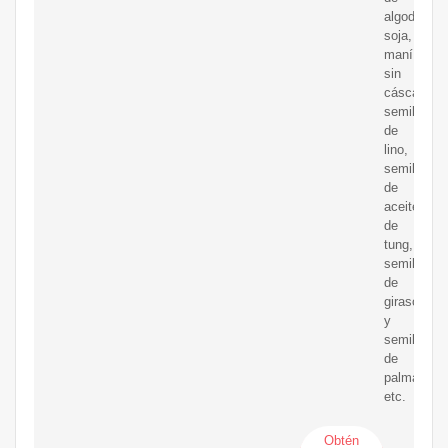
algodón,
soja,
maní
sin
cáscara,
semilla
de
lino,
semilla
de
aceite
de
tung,
semilla
de
girasol
y
semilla
de
palma,
etc.
Obtén