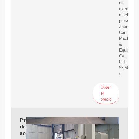
oil
extracting
machine
press
Zhengzhou
Canmax
Machinery
&
Equipment
Co.,
Ltd.
$3,500
/
Obtén
el
precio
Prensa
de
aceite