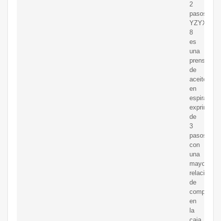
2
pasos.
YZYX140-
8
es
una
prensa
de
aceite
en
espiral
exprimidor
de
3
pasos
con
una
mayor
relación
de
compresió
en
la
caja