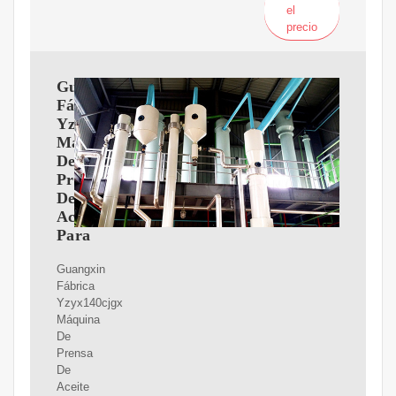
el
precio
Guangxin
Fábrica
Yzyx140cjgx
Máquina
De
Prensa
De
Aceite
Para
Guangxin
Fábrica
Yzyx140cjgx
Máquina
De
Prensa
De
Aceite