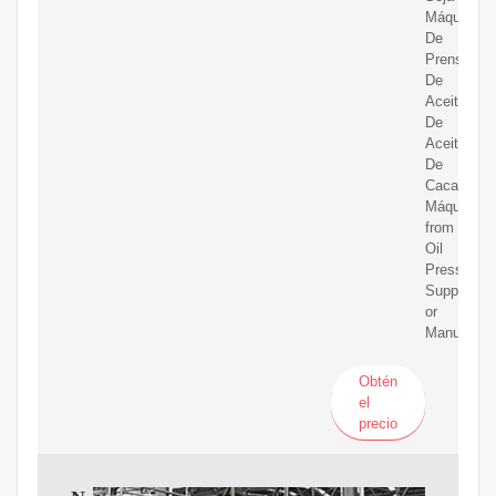
Máquina
De
Prensa
De
Aceite,Pre
De
Aceite
De
Cacahuete
Máquina
from
Oil
Pressers
Supplier
or
Manufactur
Obtén
el
precio