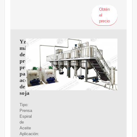
Obtén
el
precio
Yzyx140cjgx
máquina
de
prensa
profesional
para
aceite
de
soja
Tipo:
Prensa
Espiral
de
Aceite
Aplicación: