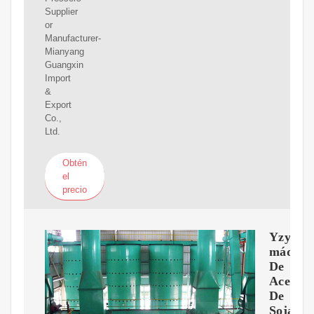
Supplier
or
Manufacturer-
Mianyang
Guangxin
Import
&
Export
Co.,
Ltd.
Obtén
el
precio
Yzyx140
máquin
De
Aceite
De
Soja