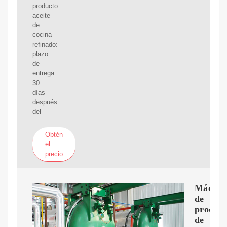
producto:
aceite
de
cocina
refinado:
plazo
de
entrega:
30
días
después
del
Obtén
el
precio
Máquin
de
procesa
de