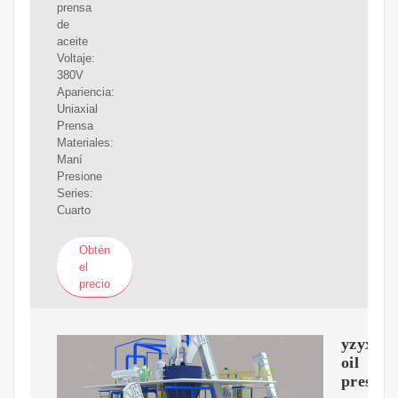
prensa
de
aceite
Voltaje:
380V
Apariencia:
Uniaxial
Prensa
Materiales:
Maní
Presione
Series:
Cuarto
Obtén
el
precio
yzyx140
oil
press