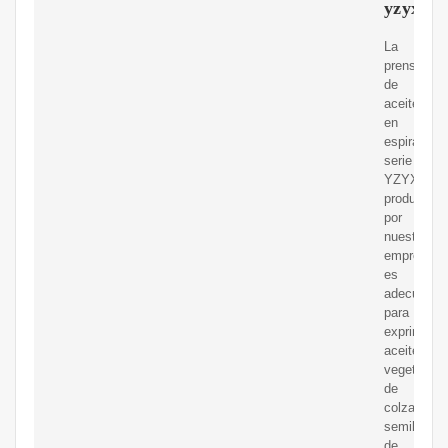
yzyx140
La
prensa
de
aceite
en
espiral
serie
YZYX140
producida
por
nuestra
empresa
es
adecuada
para
exprimir
aceite
vegetal
de
colza,
semilla
de