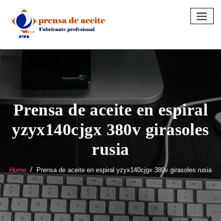
Skip
to
content
Prensa de aceite en espiral
yzyx140cjgx 380v girasoles
rusia
Home
Prensa de aceite en espiral yzyx140cjgx 380v girasoles rusia