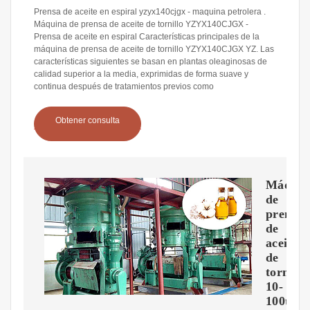
Prensa de aceite en espiral yzyx140cjgx - maquina petrolera .
Máquina de prensa de aceite de tornillo YZYX140CJGX -
Prensa de aceite en espiral Características principales de la
máquina de prensa de aceite de tornillo YZYX140CJGX YZ. Las
características siguientes se basan en plantas oleaginosas de
calidad superior a la media, exprimidas de forma suave y
continua después de tratamientos previos como
Obtener consulta
Máquin
de
prensa
de
aceite
de
tornillo
10-
100tpd