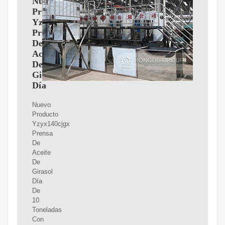
Nuevo
Producto
Yzyx140cjgx
Prensa
De
Aceite
De
Girasol
Día
Nuevo
Producto
Yzyx140cjgx
Prensa
De
Aceite
De
Girasol
Día
De
10
Toneladas
Con