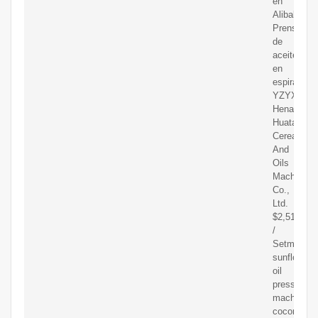
en
Alibaba.
Prensa
de
aceite
en
espiral
YZYX140
Henan
Huatai
Cereals
And
Oils
Machinery
Co.,
Ltd.
$2,514.00
/
Setmanual
sunflower
oil
press
machine
coconut