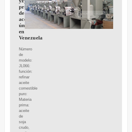
yzyx140cjgx,
prensa
de
aceite
única
en
Venezuela
Número
de
modelo:
JL066:
función:
refinar
aceite
comestible
puro:
Materia
prima:
aceite
de
soja
crudo,