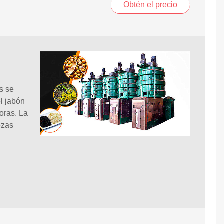
Obtén el precio
es se
l jabón
oras. La
ezas