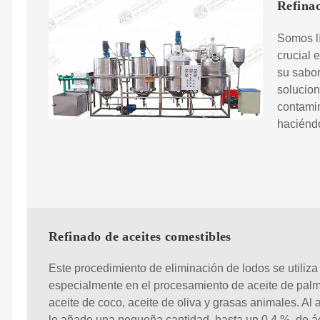
Refinac
Somos lí
crucial 
su sabor
solucion
contamin
haciéndo
Refinado de aceites comestibles
Este procedimiento de eliminación de lodos se utiliza
especialmente en el procesamiento de aceite de pal
aceite de coco, aceite de oliva y grasas animales. Al 
le añade una pequeña cantidad, hasta un 0,4 %, de á