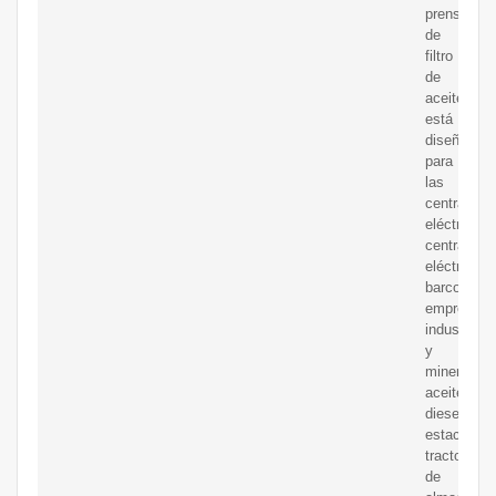
prensa
de
filtro
de
aceite
está
diseñada
para
las
centrales
eléctricas,
centrales
eléctricas,
barcos,
empresas
industriale
y
mineras,
aceite
diesel,
estación
tractora
de