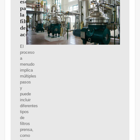
esencial
para
la
filtración
de
aceite
El
proceso
a
menudo
implica
múltiples
pasos
y
puede
incluir
diferentes
tipos
de
filtros
prensa,
como