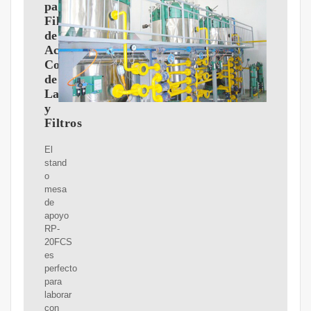
para
Filtros
de
Aceite-
Compactador
de
Latas
y
Filtros
El
stand
o
mesa
de
apoyo
RP-
20FCS
es
perfecto
para
laborar
con