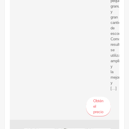
pequeña
granularid
y
gran
cantidad
de
escoria.
Como
resultado,
se
utiliza
ampliamen
y
la
mejora
y
[…]
Obtén
el
precio