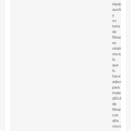
equipo
auxiliar.
y
su
torta
de
filtración
es
relativame
seca,
lo
que
lo
hace
adecuado
para
materiales
difíciles
de
filtrar
con
alta
viscosidad