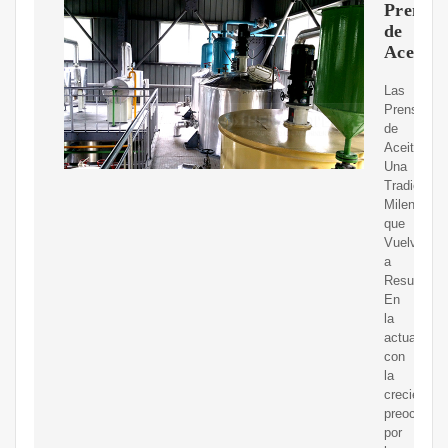
Prensas
de
Aceite
Las
Prensas
de
Aceite:
Una
Tradición
Milenaria
que
Vuelve
a
Resurgir
En
la
actualidad,
con
la
creciente
preocupac
por