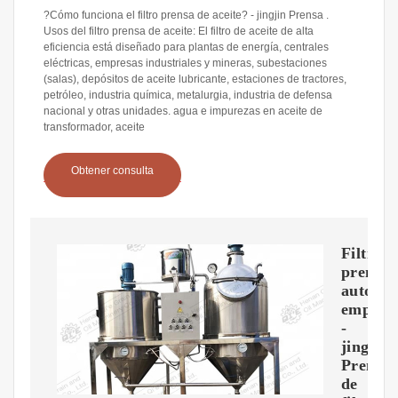
?Cómo funciona el filtro prensa de aceite? - jingjin Prensa .
Usos del filtro prensa de aceite: El filtro de aceite de alta
eficiencia está diseñado para plantas de energía, centrales
eléctricas, empresas industriales y mineras, subestaciones
(salas), depósitos de aceite lubricante, estaciones de tractores,
petróleo, industria química, metalurgia, industria de defensa
nacional y otras unidades. agua e impurezas en aceite de
transformador, aceite
Obtener consulta
Filtro
prensa
automát
empotr
-
jingjin
Prensa
de