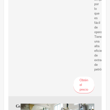
por
lo
que
es
fácil
de
operar.
Tiene
una
alta
eficiencia
de
extracción
de
petróleo.
Obtén
el
precio
Guía