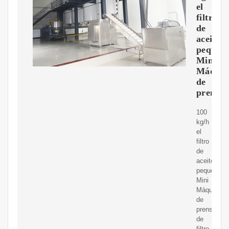
el
filtro
de
aceite
pequeñ
Mini
Máquin
de
prensa
100
kg/h
el
filtro
de
aceite
pequeña
Mini
Máquina
de
prensa
de
filtro