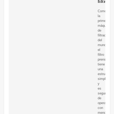
filtro
Como
la
primera
máquina
de
filtrado
del
mundo,
el
filtro
prensa
tiene
una
estructura
simple
y
es
seguro
de
operar
con
menos