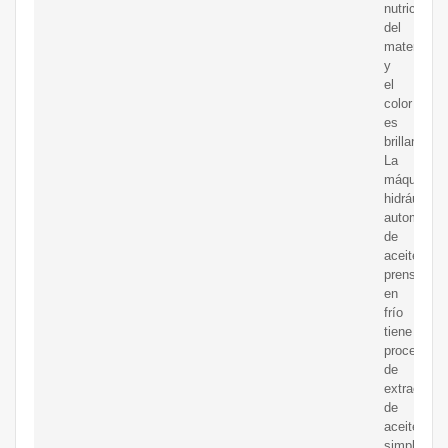
nutrición
del
material
y
el
color
es
brillante.
La
máquina
hidráulica
automática
de
aceite
prensado
en
frío
tiene
procedimie
de
extracción
de
aceite
simples,