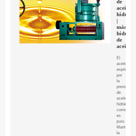
de
aceite
hidrául
|
máquin
hidrául
de
aceite
El
aceite
exprimido
por
la
prensa
de
aceite
hidráulica
comercial
es
puro.
Mantiene
la