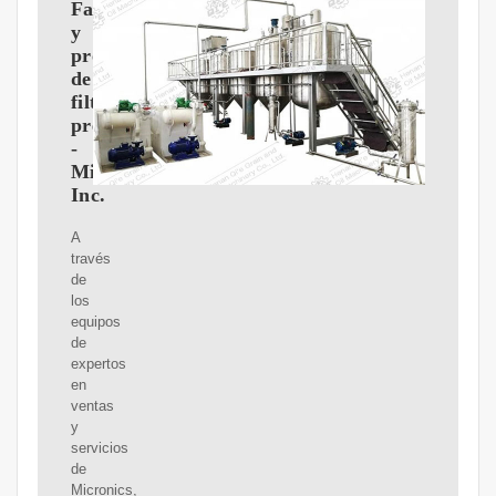
Fabricante
y
proveedor
de
filtros
prensa
-
Micronics,
Inc.
A
través
de
los
equipos
de
expertos
en
ventas
y
servicios
de
Micronics,