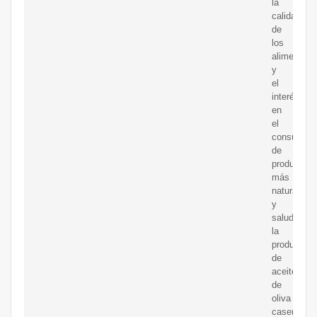
la
calidad
de
los
alimentos
y
el
interés
en
el
consumo
de
productos
más
naturales
y
saludables
la
producción
de
aceite
de
oliva
casero