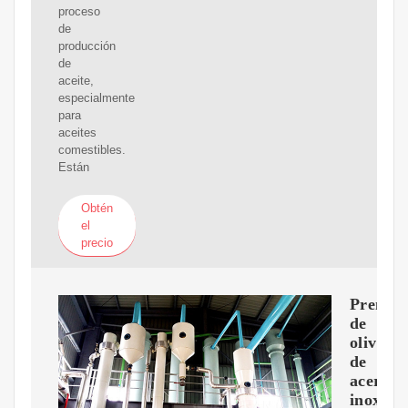
proceso
de
producción
de
aceite,
especialmente
para
aceites
comestibles.
Están
Obtén
el
precio
Prensas
de
oliva
de
acero
inoxida