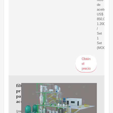
de
aceite
US$
850,00-
1.200,00
/
Set
1
Set
(MOQ)
Obtén
el
precio
filtro
prensa
para
aceite
(para