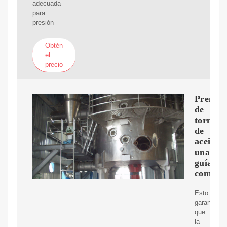
adecuada
para
presión
Obtén
el
precio
Prensa
de
tornillo
de
aceite:
una
guía
comple
Esto
garantiza
que
la