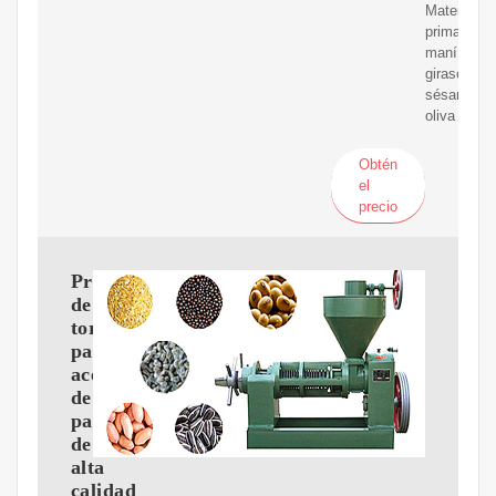
Materia
prima:
maní,
girasol,
sésamo,
oliva
Obtén
el
precio
Prensa
de
tornillo
para
aceite
de
palma
de
alta
calidad