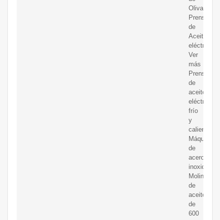
Oliva,
Prensa
de
Aceite
eléctrica
Ver
más
Prensa
de
aceite
eléctrica
frío
y
caliente
Máquina
de
acero
inoxidable
Molino
de
aceite
de
600