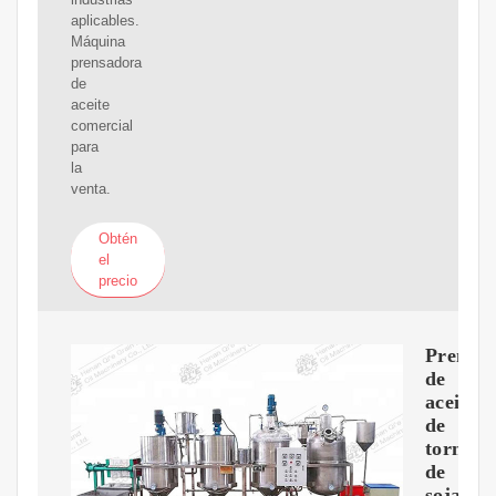
aplicables.
Máquina
prensadora
de
aceite
comercial
para
la
venta.
Obtén
el
precio
Prensa
de
aceite
de
tornillo
de
soja