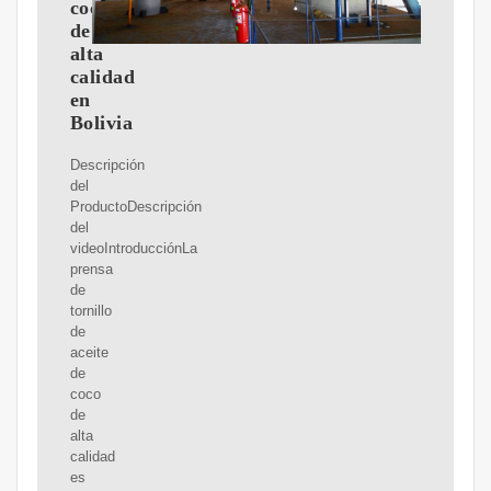
coco
de
alta
calidad
en
Bolivia
Descripción
del
ProductoDescripción
del
videoIntroducciónLa
prensa
de
tornillo
de
aceite
de
coco
de
alta
calidad
es