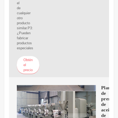
el
de
cualquier
otro
producto
similar.P3:
¿Pueden
fabricar
productos
especiales
Obtén
el
precio
Planta
de
prensa
de
aceite
de