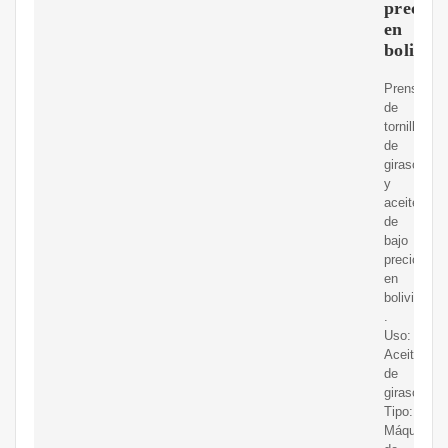
precio
en
bolivia
Prensa
de
tornillo
de
girasol
y
aceite
de
bajo
precio
en
bolivia
.
Uso:
Aceite
de
girasol;
Tipo:
Máquina