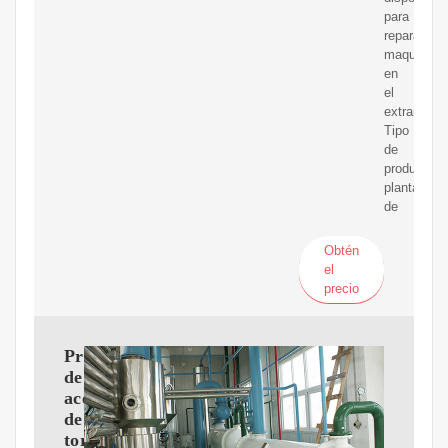
para
reparar
maquinaria
en
el
extranjero;
Tipo
de
producto:
planta
de
Obtén
el
precio
Prensa
de
aceite
de
tornillo