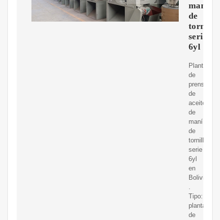
maní
de
tornillo
serie
6yl
Planta
de
prensa
de
aceite
de
maní
de
tornillo
serie
6yl
en
Bolivia
.
Tipo:
planta
de