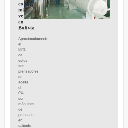
comercial
más
vendida
en
Bolivia
Aproximadamente
el
89%
de
estos
son
prensadores
de
aceite,
el
0%
son
máquinas
de
prensado
en
caliente.