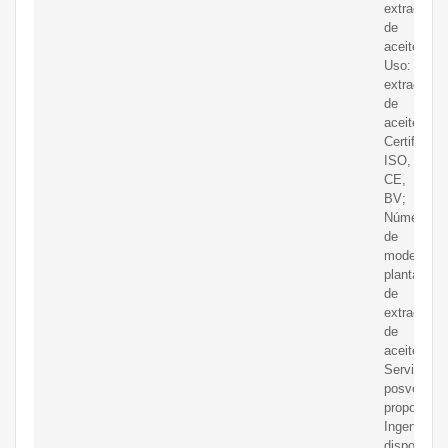
extracción
de
aceite;
Uso:
extracción
de
aceite;
Certificaci
ISO,
CE,
BV;
Número
de
modelo:
planta
de
extracción
de
aceite;
Servicio
posventa
proporcion
Ingenieros
disponible