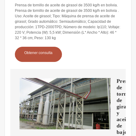
Prensa de tornillo de aceite de girasol de 3500 kg/h en bolivia.
Prensa de tornillo de aceite de girasol de 3500 kg/h en bolivia .
Uso: Aceite de girasol; Tipo: Máquina de prensa de aceite de
girasol; Grado automático: Semiautomático; Capacidad de
producción: 1TPD-2000TPD; Número de modelo: lp110; Voltaje:
220 V; Potencia (W): 5,5 kW; Dimensión (L* Ancho * Alto): 46 *
32 * 36 cm; Peso: 130 kg
Obtener consulta
Prensa
de
tornillo
de
girasol
y
aceite
de
bajo