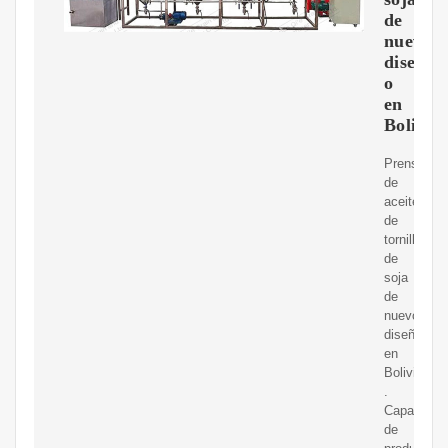
de
nuevo
dise?
o
en
Bolivia
Prensa
de
aceite
de
tornillo
de
soja
de
nuevo
diseño
en
Bolivia
.
Capacidad
de