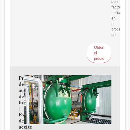
son
factores
críticos
en
el
proceso
de
Obtén
el
precio
Prensa
de
aceite
de
tornillo
|
Expulsor
de
aceite