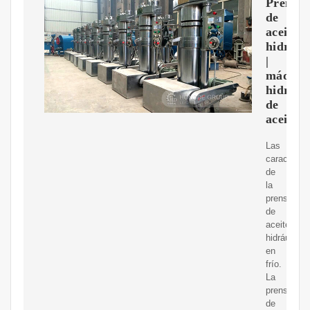
Prensa
de
aceite
hidrául
|
máquin
hidrául
de
aceite
Las
característ
de
la
prensa
de
aceite
hidráulico
en
frío.
La
prensa
de