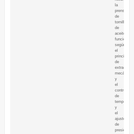
la
prensa
de
tornillo
de
aceite
funciona
según
el
principio
de
extracción
mecánica,
y
el
control
de
temperatur
y
el
ajuste
de
presión