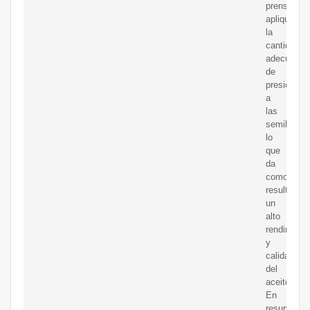
prensa
aplique
la
cantidad
adecuada
de
presión
a
las
semillas,
lo
que
da
como
resultado
un
alto
rendimient
y
calidad
del
aceite.
En
resumen,