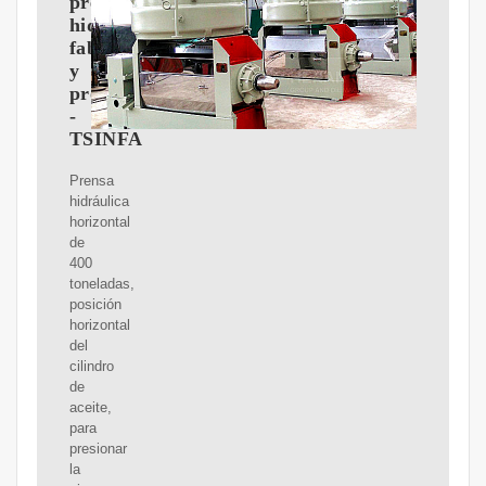
prensa
hidráulica,
fabricante
y
proveedor
-
TSINFA
Prensa
hidráulica
horizontal
de
400
toneladas,
posición
horizontal
del
cilindro
de
aceite,
para
presionar
la