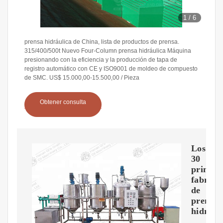
1
/
6
prensa hidráulica de China, lista de productos de prensa.
315/400/500t Nuevo Four-Column prensa hidráulica Máquina
presionando con la eficiencia y la producción de tapa de
registro automático con CE y ISO9001 de moldeo de compuesto
de SMC. US$ 15.000,00-15.500,00 / Pieza
Obtener consulta
Los
30
princip
fabrica
de
prensas
hidrául