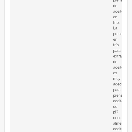
prensa
de
aceite
en
frío.
La
prensa
en
frío
para
extracción
de
aceite
es
muy
adecuada
para
prensar
aceite
de
pi?
ones,
almendras,
aceitunas,