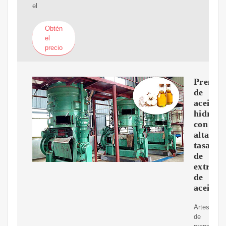
el
Obtén
el
precio
Prensa
de
aceite
hidrául
con
alta
tasa
de
extracc
de
aceite
Artesanía
de