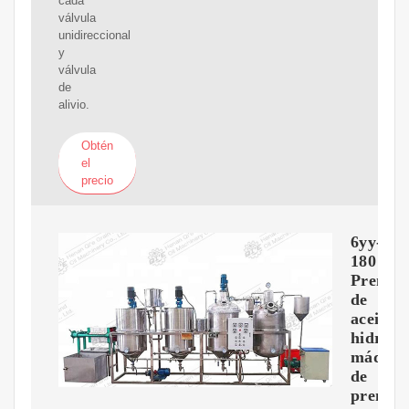
cada
válvula
unidireccional
y
válvula
de
alivio.
Obtén
el
precio
6yy-
180
Prensa
de
aceite
hidrául
máquin
de
prensa