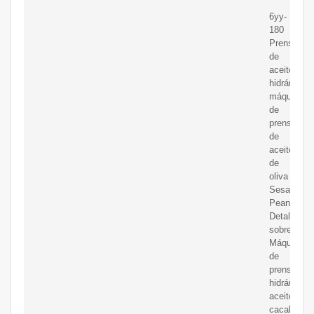
6yy-
180
Prensa
de
aceite
hidráulico
máquina
de
prensa
de
aceite
de
oliva
Sesame
Peanut,En
Detalles
sobre
Máquina
de
prensa
hidráulica-
aceite-
cacahuete,