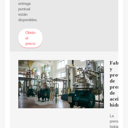
entrega
puntual
están
disponibles.
Obtén
el
precio
Fabrica
y
proveed
de
prensas
de
aceite
hidrául
La
prensa
hidráulica