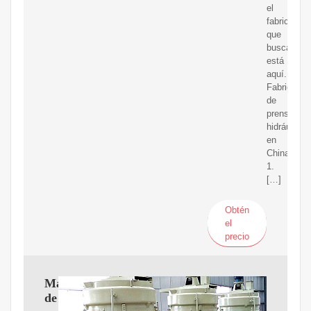
el
fabricante
que
busca
está
aquí.
Fabricante
de
prensas
hidráulicas
en
China
1.
[…]
Obtén
el
precio
Máquina
de