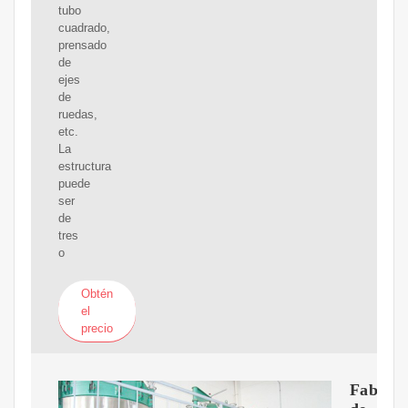
tubo
cuadrado,
prensado
de
ejes
de
ruedas,
etc.
La
estructura
puede
ser
de
tres
o
Obtén
el
precio
Fabrica