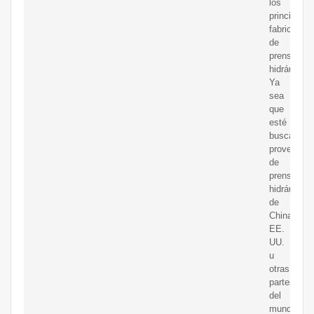
los
principales
fabricantes
de
prensas
hidráulicas
Ya
sea
que
esté
buscando
proveedor
de
prensas
hidráulicas
de
China,
EE.
UU.
u
otras
partes
del
mundo,