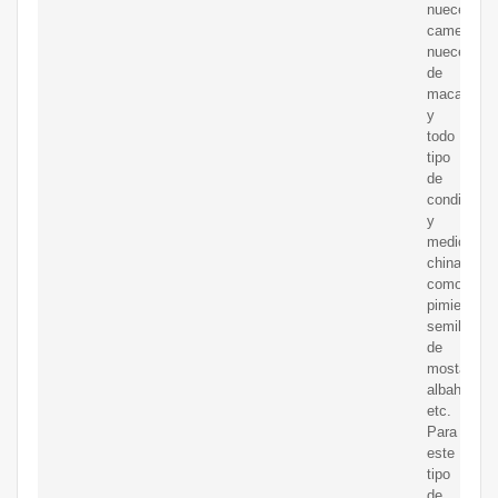
nueces,
camelia,
nueces
de
macadamia
y
todo
tipo
de
condiment
y
medicinas
chinas
como
pimienta,
semilla
de
mostaza,
albahaca,
etc.
Para
este
tipo
de