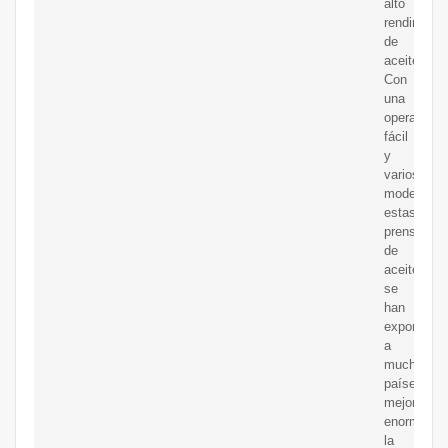
alto
rendimient
de
aceite.
Con
una
operación
fácil
y
varios
modelos,
estas
prensas
de
aceite
se
han
exportado
a
muchos
países,
mejorando
enormeme
la