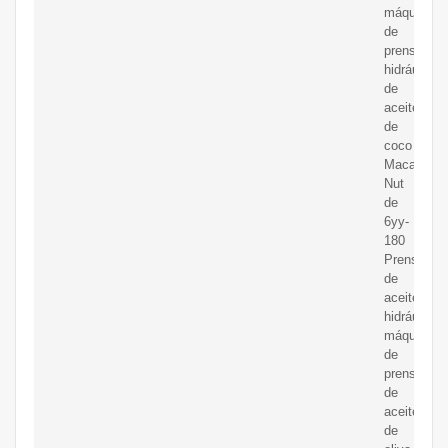
máquina
de
prensa
hidráulica
de
aceite
de
coco
Macadami
Nut
de
6yy-
180
Prensa
de
aceite
hidráulico
máquina
de
prensa
de
aceite
de