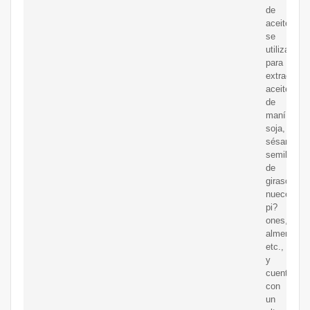
de
aceite
se
utiliza
para
extraer
aceite
de
maní,
soja,
sésamo,
semillas
de
girasol,
nueces,
pi?
ones,
almendras,
etc.,
y
cuenta
con
un