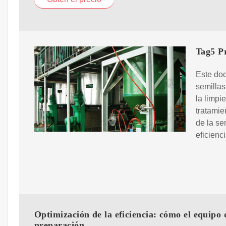
Tag5 P
Este do
semillas
la limpi
tratamie
de la se
eficienc
Optimización de la eficiencia: cómo el equipo 
preparación