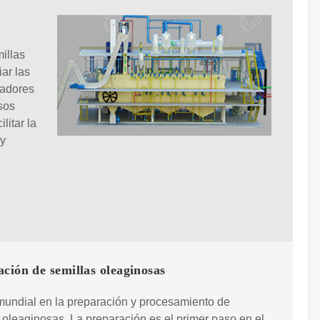
illas
iar las
radores
sos
litar la
 y
ción de semillas oleaginosas
 mundial en la preparación y procesamiento de
 oleaginosas. La preparación es el primer paso en el