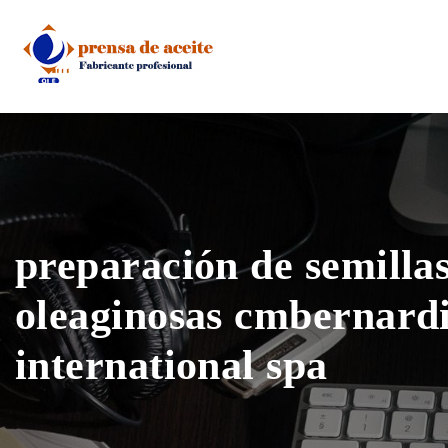
Skip
to
content
preparación de semilla
oleaginosas cmbernard
international spa