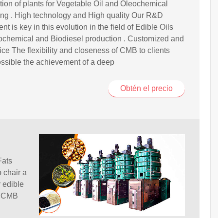
tion of plants for Vegetable Oil and Oleochemical
ng . High technology and High quality Our R&D
t is key in this evolution in the field of Edible Oils
ochemical and Biodiesel production . Customized and
vice The flexibility and closeness of CMB to clients
ssible the achievement of a deep
Obtén el precio
Fats
 chair a
r edible
of CMB