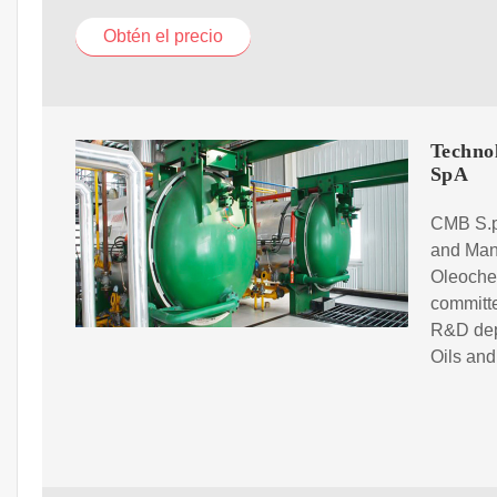
Obtén el precio
Technol
SpA
CMB S.p.
and Manu
Oleochem
committe
R&D depa
Oils and