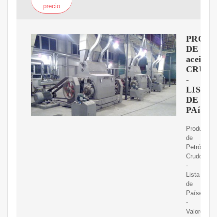
precio
PRODU
DE
aceite
CRUD
-
LISTA
DE
PAíSES
Producció
de
Petróleo
Crudo
-
Lista
de
Países
-
Valores