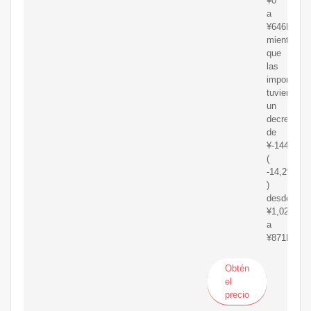
¥0
a
¥646M,
mientras
que
las
importacio
tuvieron
un
decrecimie
de
¥-144MM
(
-14,2%
)
desde
¥1,02B
a
¥871MM.
Obtén
el
precio