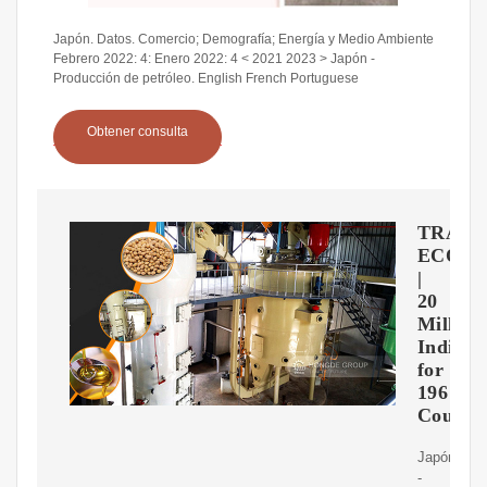
Japón. Datos. Comercio; Demografía; Energía y Medio Ambiente
Febrero 2022: 4: Enero 2022: 4 < 2021 2023 > Japón -
Producción de petróleo. English French Portuguese
Obtener consulta
TRADI
ECON
|
20
Million
Indicat
for
196
Countri
Japón
-