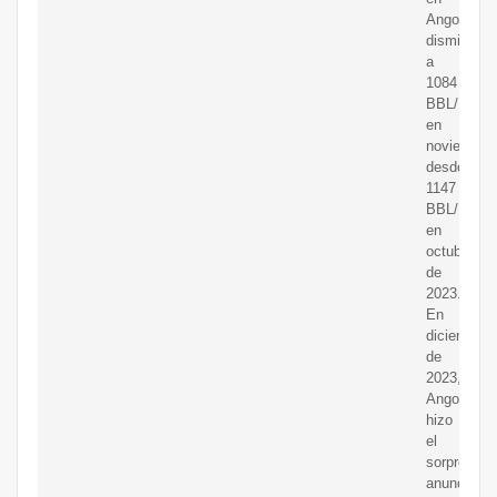
Angola
disminuyó
a
1084
BBL/D/1K
en
noviembre
desde
1147
BBL/D/1K
en
octubre
de
2023.
En
diciembre
de
2023,
Angola
hizo
el
sorprenden
anuncio