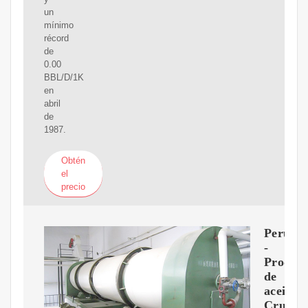
un
mínimo
récord
de
0.00
BBL/D/1K
en
abril
de
1987.
Obtén
el
precio
Perú
-
Produc
de
aceite
Crudo