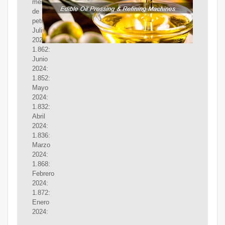
mensual
de
petróleo;
Julio
2024:
1.862:
Junio
2024:
1.852:
Mayo
2024:
1.832:
Abril
2024:
1.836:
Marzo
2024:
1.868:
Febrero
2024:
1.872:
Enero
2024: