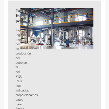
Japón
Ingresos
petroleros
Japón:
Ingresos
menos
costo
de
producción
del
petróleo,
%
del
PIB:
Para
ese
indicador,
proporcionamos
datos
para
Japón