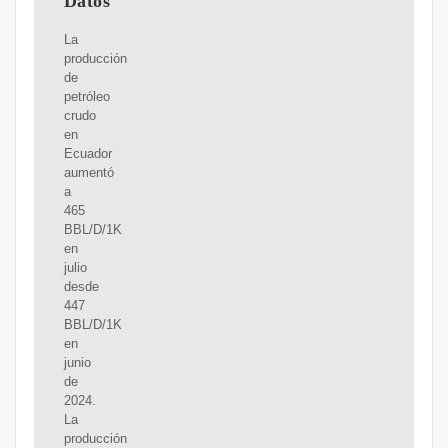
Datos
La
producción
de
petróleo
crudo
en
Ecuador
aumentó
a
465
BBL/D/1K
en
julio
desde
447
BBL/D/1K
en
junio
de
2024.
La
producción