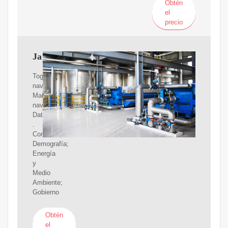
Obtén
el
precio
Japón
Toggle
navigation.
Main
navigation.
Datos
.
Comercio;
Demografía;
Energía
y
Medio
Ambiente;
Gobierno
Obtén
el