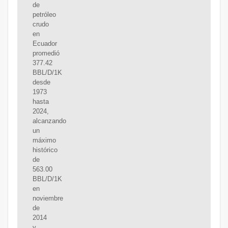
de
petróleo
crudo
en
Ecuador
promedió
377.42
BBL/D/1K
desde
1973
hasta
2024,
alcanzando
un
máximo
histórico
de
563.00
BBL/D/1K
en
noviembre
de
2014
y