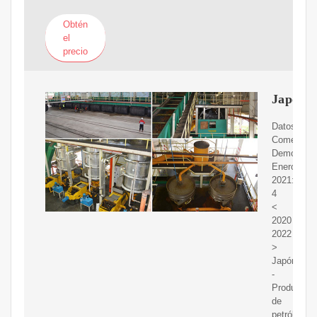
Obtén
el
precio
Japón
Datos.
Comercio;
Demografí
Enero
2021:
4
<
2020
2022
>
Japón
-
Producció
de
petróleo.