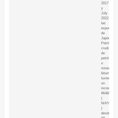
2017
y
July
2022
las
exportacio
de
Japón's
Petróleo
crudo
de
petróleo
o
minerales
bituminoso
tuvieron
un
incremento
¥646M
(
N/A%
)
desde