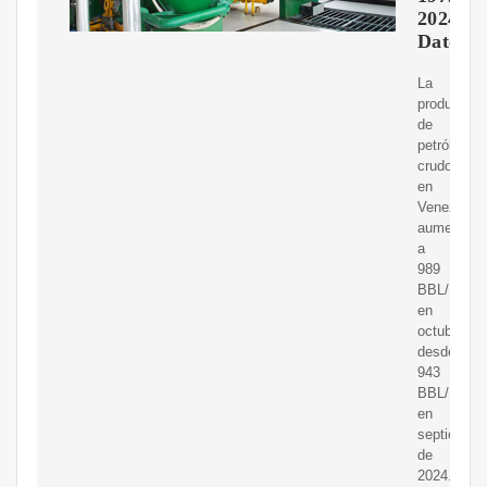
2024
Datos
La
producción
de
petróleo
crudo
en
Venezuela
aumentó
a
989
BBL/D/1K
en
octubre
desde
943
BBL/D/1K
en
septiembre
de
2024.