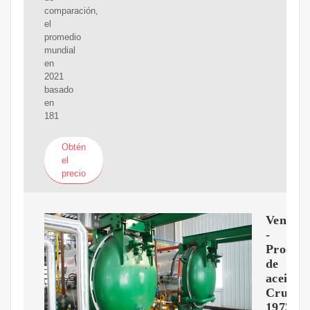
comparación,
el
promedio
mundial
en
2021
basado
en
181
Obtén
el
precio
Venezue
-
Produc
de
aceite
Crudo
1973-