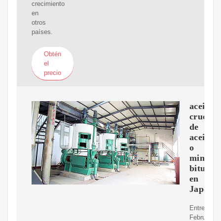
crecimiento
en
otros
países.
Obtén
el
precio
aceite
crudo
de
aceite
o
mineral
bitumin
en
Japón
Entre
February