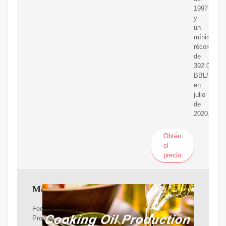
1997
y
un
mínimo
récord
de
392.00
BBL/D/1K
en
julio
de
2020.
Obtén
el
precio
México
Fecha
Producción