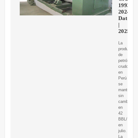
1993-
2024
Datos
|
2025
La
producción
de
petróleo
crudo
en
Perú
se
mantuvo
sin
cambios
en
42
BBL/D/1K
en
julio.
La