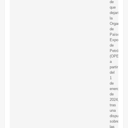
de
que
dejaría
la
Organizaci
de
Países
Exportado
de
Petróleo
(OPEP)
a
partir
del
1
de
enero
de
2024,
tras
una
disputa
sobre
las