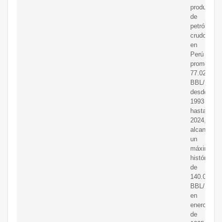
producción
de
petróleo
crudo
en
Perú
promedió
77.02
BBL/D/1K
desde
1993
hasta
2024,
alcanzand
un
máximo
histórico
de
140.00
BBL/D/1K
en
enero
de