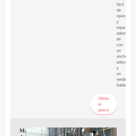
fácil
de
operar
y
reparar
además
de
con
un
ancho
adecuado
y
un
rendimient
fiable.
Obtén
el
precio
Máquina