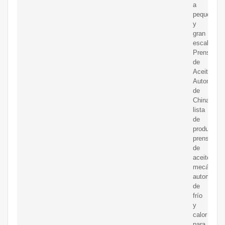
a
pequeña
y
gran
escala.
Prensa
de
Aceite
Automátic
de
China,
lista
de
productos.
prensa
de
aceite
mecánica
automática
de
frío
y
calor
para