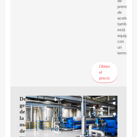
de
prensado
de
aceite
también
está
equipada
con
un
termostato
Obtén
el
precio
Descripción
general
de
la
máquina
de