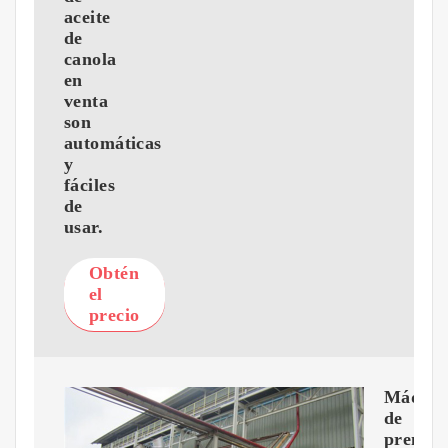
aceite
de
canola
en
venta
son
automáticas
y
fáciles
de
usar.
Obtén
el
precio
Máquin
de
prensa