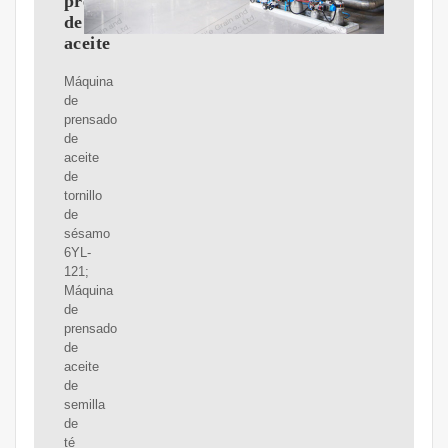
prensado
de
aceite
Máquina
de
prensado
de
aceite
de
tornillo
de
sésamo
6YL-
121;
Máquina
de
prensado
de
aceite
de
semilla
de
té