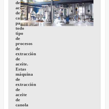
de
aceite
de
canola
para
todo
tipo
de
procesos
de
extracción
de
aceite.
Estas
máquina
de
extracción
de
aceite
de
canola