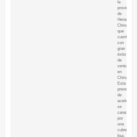
la
provincia
de
Henan,
China)
que
cuenta
con
gran
éxito
de
venta
en
China.
Esta
prensa
de
aceite
se
caracteriza
por
una
cubierta
lisa,