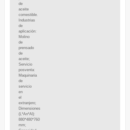
de
aceite
comestible.
Industrias
de
aplicación:
Molino
de
prensado
de
aceite;
Servicio
posventa:
Maquinaria
de
servicio
en
el
extranjero;
Dimensiones
(L*An*Al):
880*480*760
mm;