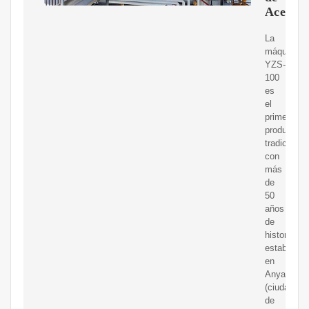
Aceite
La
máquina
YZS-
100
es
el
primer
producto
tradicional
con
más
de
50
años
de
historia
establecid
en
Anyang
(ciudad
de