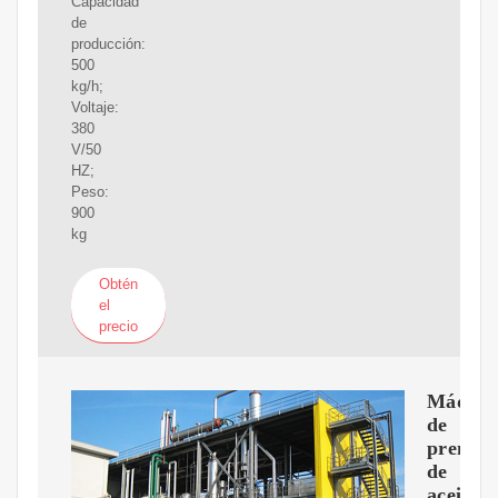
Capacidad
de
producción:
500
kg/h;
Voltaje:
380
V/50
HZ;
Peso:
900
kg
Obtén
el
precio
Máquin
de
prensa
de
aceite