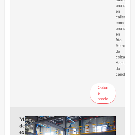
prensado
en
caliente
como
prensado
en
frío.
Semilla
de
colza/cano
Aceite
de
canola
Obtén
el
precio
Máquina
de
extracción