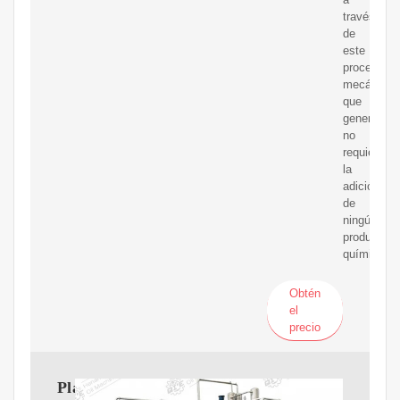
través
de
este
proceso
mecánico,
que
generalme
no
requiere
la
adición
de
ningún
producto
químico.
Obtén
el
precio
Planta