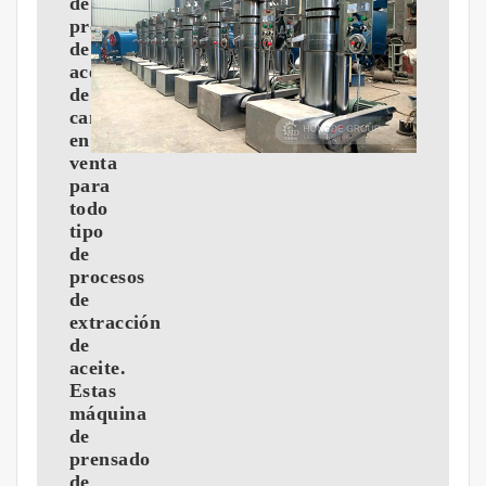
de
prensado
de
aceite
de
canola
en
venta
para
todo
tipo
de
procesos
de
extracción
de
aceite.
Estas
máquina
de
prensado
de