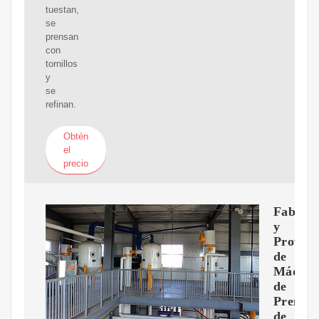
tuestan,
se
prensan
con
tornillos
y
se
refinan.
Obtén
el
precio
Fabrica
y
Provee
de
Máquin
de
Prensa
de