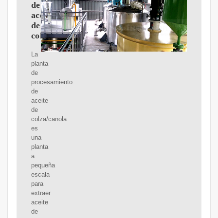
de
aceite
de
colza/canola_Prensa
La
planta
de
procesamiento
de
aceite
de
colza/canola
es
una
planta
a
pequeña
escala
para
extraer
aceite
de