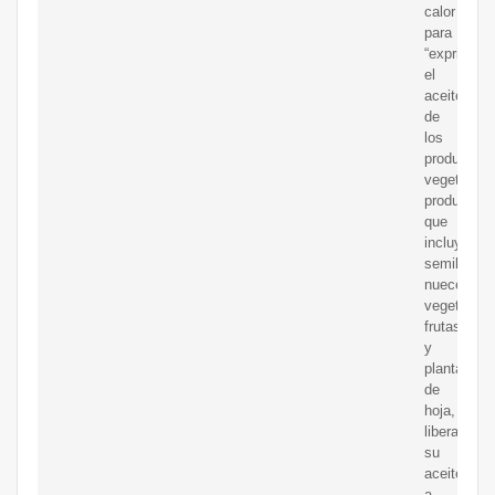
calor
para
“exprimir”
el
aceite
de
los
productos
vegetales.
productos,
que
incluyen
semillas,
nueces,
vegetales,
frutas
y
plantas
de
hoja,
liberan
su
aceite
a