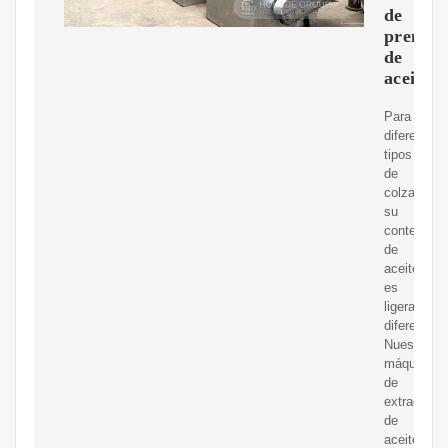
de
prensa
de
aceite
Para
diferentes
tipos
de
colza,
su
contenido
de
aceite
es
ligerament
diferente.
Nuestra
máquina
de
extracción
de
aceite