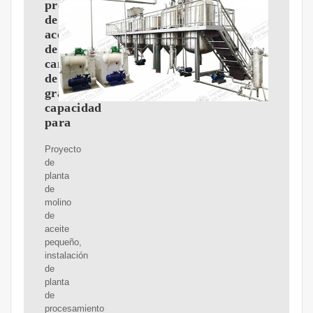
procesadora
de
aceite
de
canola
de
gran
capacidad
para
Proyecto
de
planta
de
molino
de
aceite
pequeño,
instalación
de
planta
de
procesamiento