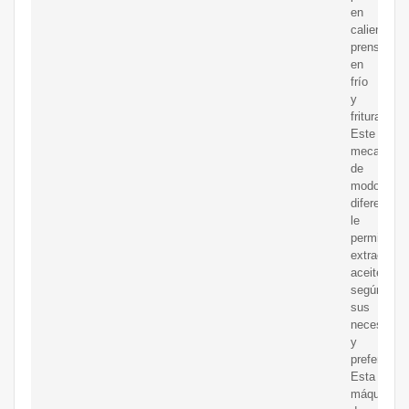
en
caliente,
prensado
en
frío
y
fritura.
Este
mecanism
de
modo
diferente
le
permite
extraer
aceite
según
sus
necesidad
y
preferencia
Esta
máquina