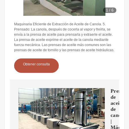
1
/
6
Maquinaria Eficiente de Extracción de Aceite de Canola. 5.
Prensado: La canola, después de cocerla al vapor y freírla, se
envía a la prensa de aceite para prensarla y extraerle el aceite.
La prensa de aceite exprime el aceite de la canola mediante
fuerza mecánica. Las prensas de aceite más comunes son las
prensas de aceite de tornillo y las prensas de aceite hidráulicas.
Obtener consulta
Prensa
de
aceite
de
canola
|
Máquin