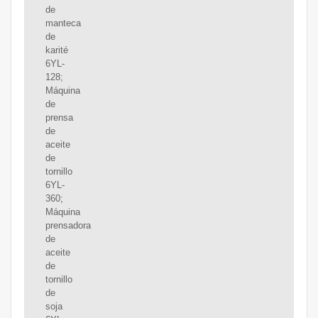
de
manteca
de
karité
6YL-
128;
Máquina
de
prensa
de
aceite
de
tornillo
6YL-
360;
Máquina
prensadora
de
aceite
de
tornillo
de
soja