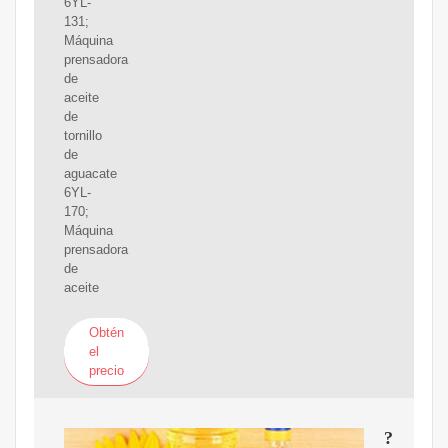
6YL-
131;
Máquina
prensadora
de
aceite
de
tornillo
de
aguacate
6YL-
170;
Máquina
prensadora
de
aceite
Obtén
el
precio
?