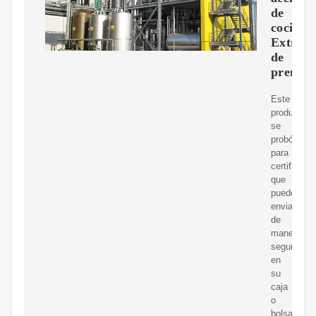
de
cocina
Extract
de
prensa
Este
producto
se
probó
para
certificar
que
puede
enviarse
de
manera
segura
en
su
caja
o
bolsa