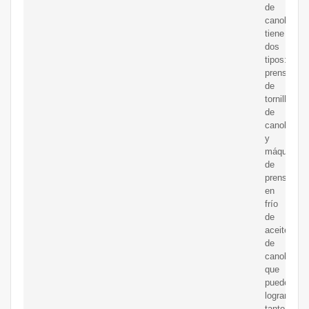
de
canola
tiene
dos
tipos:
prensa
de
tornillo
de
canola
y
máquina
de
prensado
en
frío
de
aceite
de
canola,
que
pueden
lograr
tanto