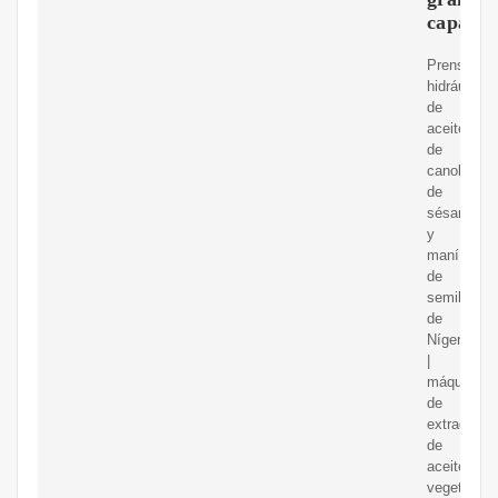
capacid
Prensa
hidráulica
de
aceite
de
canola
de
sésamo
y
maní
de
semillas
de
Níger
|
máquina
de
extracción
de
aceite
vegetal