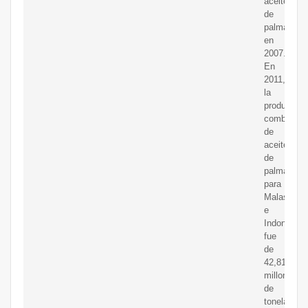
aceite
de
palma
en
2007.
En
2011,
la
producción
combinada
de
aceite
de
palma
para
Malasia
e
Indonesia
fue
de
42,81
millones
de
toneladas