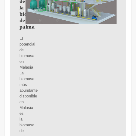
de
la
biomasa
de
palma
El
potencial
de
biomasa
en
Malasia
La
biomasa
más
abundante
disponible
en
Malasia
es
la
biomasa
de