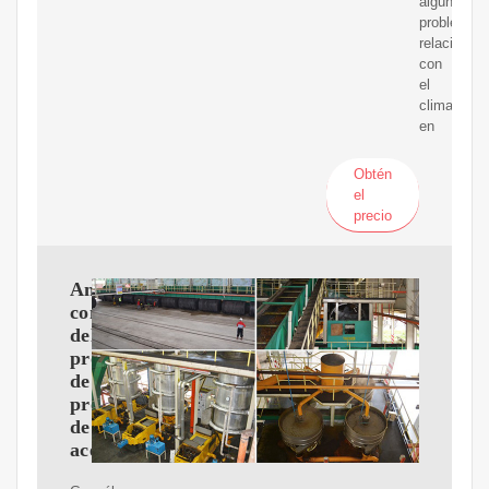
algunos
problemas
relacionad
con
el
clima
en
Obtén
el
precio
Analisis
comparativo
del
proceso
de
produccion
de
aceite