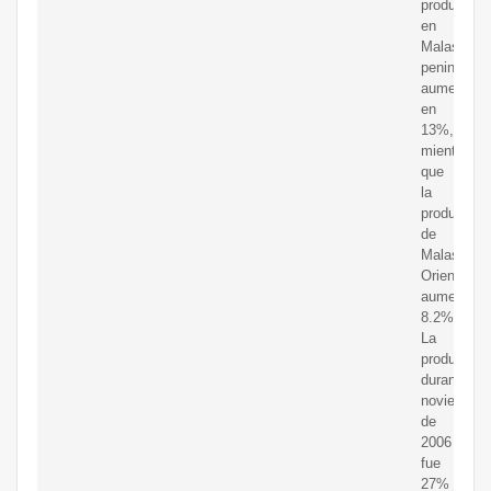
producción
en
Malasia
peninsular
aumentó
en
13%,
mientras
que
la
producción
de
Malasia
Oriental
aumentó
8.2%.
La
producción
durante
noviembre
de
2006
fue
27%