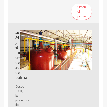
Obtén
el
precio
Indonesia,
Malasia
y
el
imparable
crecimiento
del
aceite
de
palma
Desde
1980,
la
producción
de