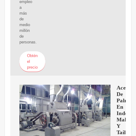
empleo
a
más
de
medio
millón
de
personas.
Obtén
el
precio
Aceite
De
Palma
En
Indones
Malasi
Y
Tailand