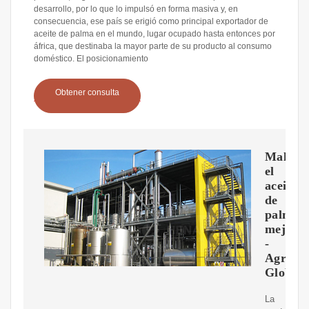
desarrollo, por lo que lo impulsó en forma masiva y, en
consecuencia, ese país se erigió como principal exportador de
aceite de palma en el mundo, lugar ocupado hasta entonces por
áfrica, que destinaba la mayor parte de su producto al consumo
doméstico. El posicionamiento
Obtener consulta
Malasia
el
aceite
de
palma
mejora
-
AgriBus
Global
La