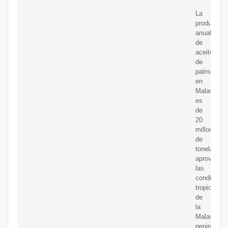
La
producción
anual
de
aceite
de
palma
en
Malasia
es
de
20
millones
de
toneladas,
aprovecha
las
condicione
tropicales
de
la
Malasia
peninsular,