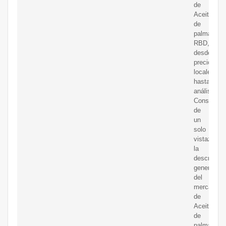
de
Aceite
de
palma
RBD,
desde
precios
locales
hasta
análisis.
Consulte
de
un
solo
vistazo
la
descripció
general
del
mercado
de
Aceite
de
palma