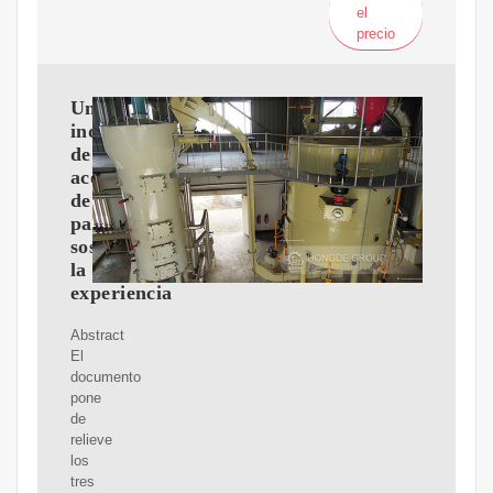
el
precio
Una
industria
de
aceite
de
palma
sostenible:
la
experiencia
Abstract
El
documento
pone
de
relieve
los
tres