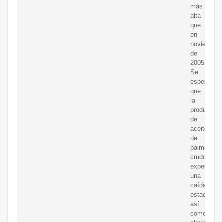
más
alta
que
en
noviembre
de
2005.
Se
espera
que
la
producción
de
aceite
de
palma
crudo
experimen
una
caída
estacional
así
como