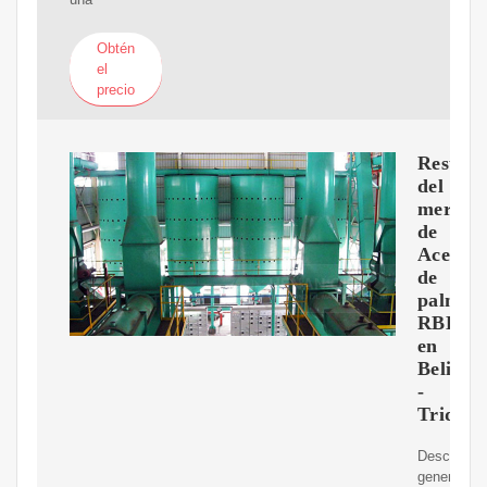
Obtén
el
precio
Resume
del
mercad
de
Aceite
de
palma
RBD
en
Belice
-
Tridge
Descripció
general