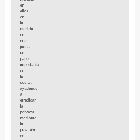
en
ellos,
en
la
medida
en
que
juega
un
papel
importante
en
lo
social,
ayudando
a
erradicar
la
pobreza
mediante
la
provisión
de