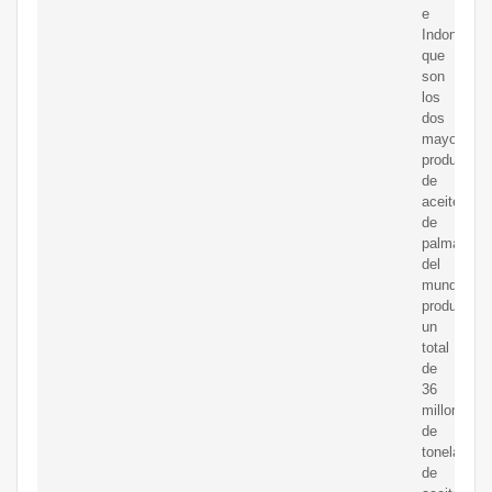
e
Indonesia,
que
son
los
dos
mayores
productore
de
aceite
de
palma
del
mundo,
produjeron
un
total
de
36
millones
de
toneladas
de