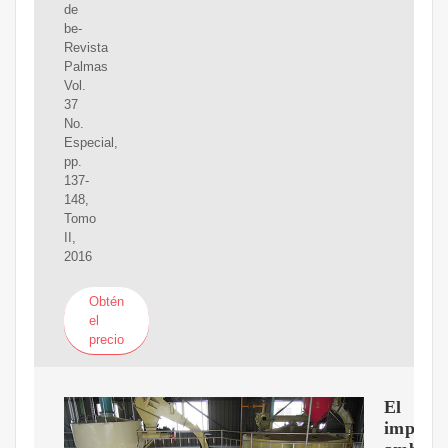
de
be-
Revista
Palmas
Vol.
37
No.
Especial,
pp.
137-
148,
Tomo
II,
2016
Obtén
el
precio
El
impact