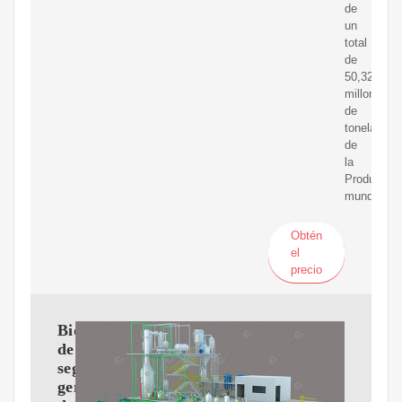
de
un
total
de
50,32
millones
de
toneladas
de
la
Producció
mundial.
Obtén
el
precio
Biocombustibles
de
segunda
generación