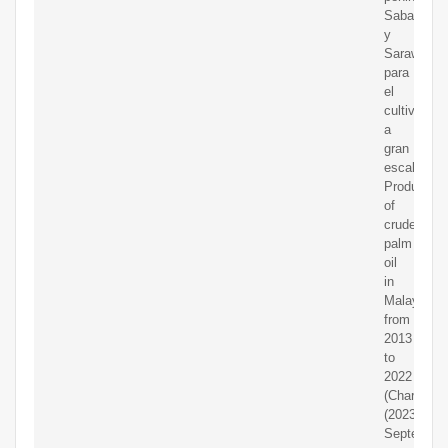
Sabah
y
Sarawak
para
el
cultivo
a
gran
escala
Production
of
crude
palm
oil
in
Malaysia
from
2013
to
2022
(Chart).
(2023,
September