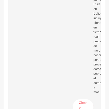
RBD
en
Belice,
incluyendo
ofertas
en
tiempo
real,
precios
de
mercado,
noticias,
perspectiv
proveedore
datos
sobre
el
comercio
y
más.
Obtén
el