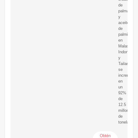
de
palma
y
aceite
de
palmiste
en
Malasia,
Indonesia
y
Tailandia
se
incrementó
en
un
92%
de
12.5
millones
de
toneladas
Obtén