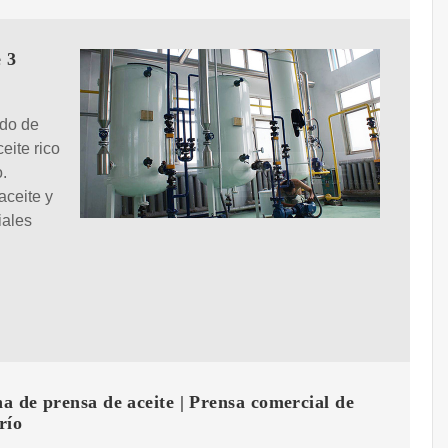
 3
ído de
eite rico
.
aceite y
iales
 de prensa de aceite | Prensa comercial de
río