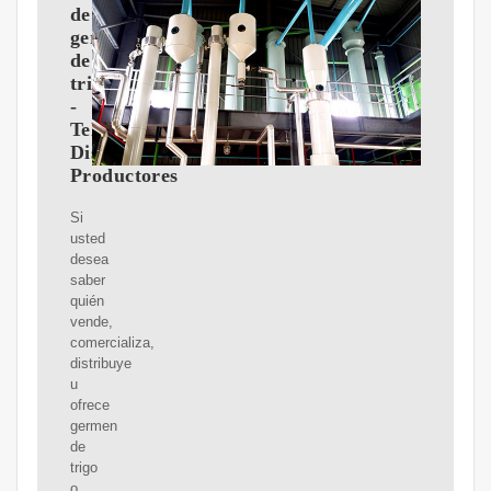
de
germen
de
trigo
-
Teléfonos,
Distribuidores,
Productores
Si
usted
desea
saber
quién
vende,
comercializa,
distribuye
u
ofrece
germen
de
trigo
o