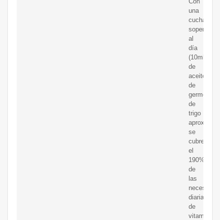
Con
una
cucharada
sopera
al
día
(10ml
de
aceite
de
germen
de
trigo
aproximad
se
cubre
el
190%
de
las
necesidad
diarias
de
vitamina