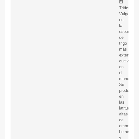
El
Triticum
Vulgare
es
la
especie
de
trigo
más
extensame
cultivada
en
el
mundo.
Se
produce
en
las
latitudes
altas
de
ambos
hemisferio
y