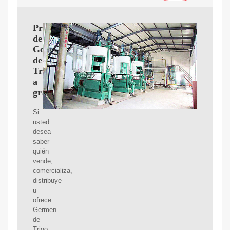
Proveedores
de
Germen
de
Trigo
a
granel
Si
usted
desea
saber
quién
vende,
comercializa,
distribuye
u
ofrece
Germen
de
Trigo