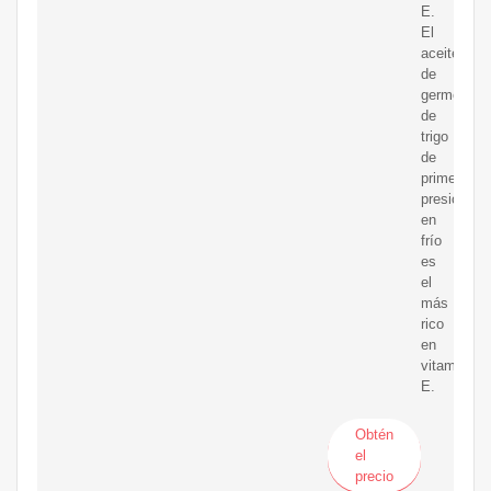
E.
El
aceite
de
germen
de
trigo
de
primera
presión
en
frío
es
el
más
rico
en
vitamina
E.
Obtén
el
precio