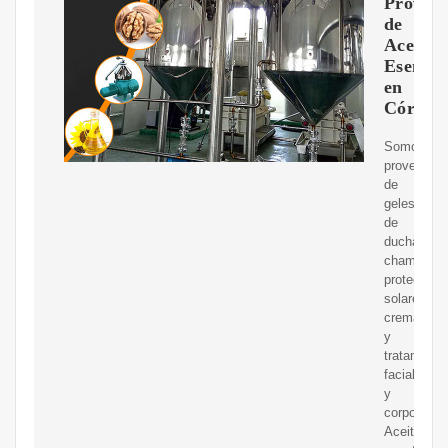
Proveed
de
Aceites
Esencia
en
Córdob
Somos
proveedor
de
geles
de
ducha,
champús,
protectore
solares,
cremas
y
tratamient
faciales
y
corporales,
Aceites