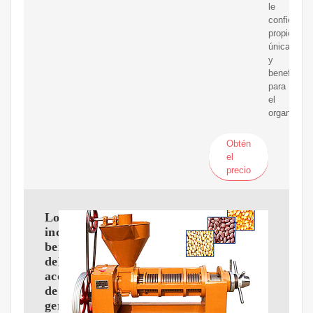
le
confiere
propiedade
únicas
y
beneficios
para
el
organismo.
Obtén
el
precio
Los
increíbles
beneficios
del
aceite
de
germen