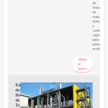
de
líneas
de
maquillaje,
tintes
y
cuidado
capilar
para
peluquería
ecológicas
Obtén
el
precio
Empresas
de
Harina
de
Trigo