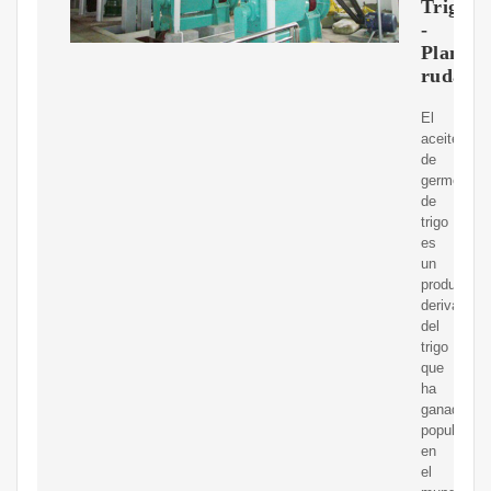
Trigo
-
Planta-
ruda.c
El
aceite
de
germen
de
trigo
es
un
producto
derivado
del
trigo
que
ha
ganado
popularida
en
el