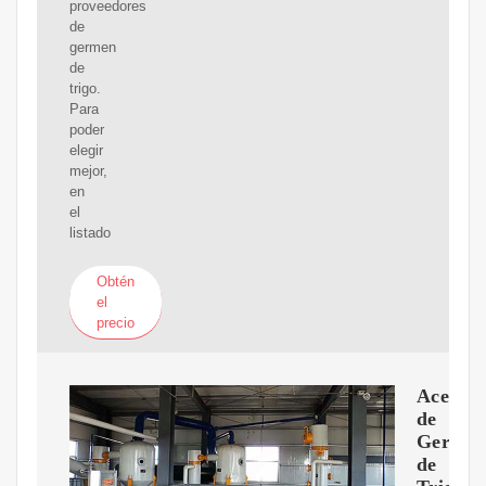
proveedores
de
germen
de
trigo.
Para
poder
elegir
mejor,
en
el
listado
Obtén
el
precio
Aceite
de
Germe
de