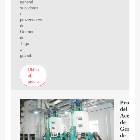
general
suplidores
/
proveedores
de
Germen
de
Trigo
a
granel.
Obtén
el
precio
Propied
del
Aceite
de
Germe
de