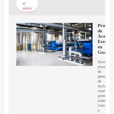
el
precio
Proveed
de
Aceites
Esencia
en
Guadal
Somos
proveedor
de
geles
de
ducha,
champús,
protectore
solares,
cremas
y