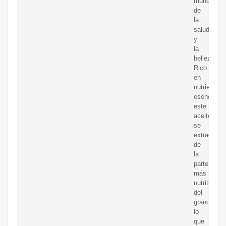
mundo
de
la
salud
y
la
belleza.
Rico
en
nutrientes
esenciales
este
aceite
se
extrae
de
la
parte
más
nutritiva
del
grano,
lo
que