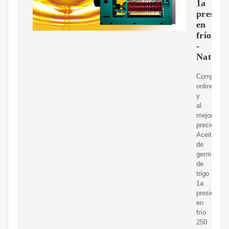
1a
presión
en
frío
-
Naturit
Compra
online
y
al
mejor
precio
Aceite
de
germen
de
trigo
1a
presión
en
frío
250