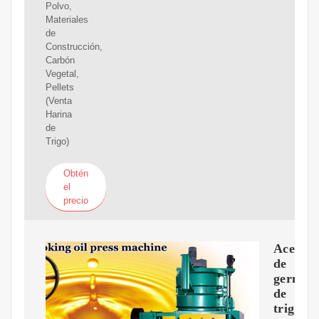
Polvo,
Materiales
de
Construcción,
Carbón
Vegetal,
Pellets
(Venta
Harina
de
Trigo)
Obtén
el
precio
Aceite
de
germen
de
trigo