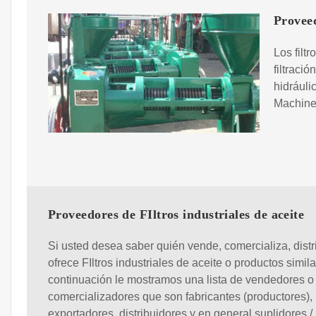
Proveed
Los filt
filtració
hidráuli
Machiner
Proveedores de FIltros industriales de aceite
Si usted desea saber quién vende, comercializa, distr
ofrece FIltros industriales de aceite o productos simila
continuación le mostramos una lista de vendedores o
comercializadores que son fabricantes (productores),
exportadores, distribuidores y en general suplidores /