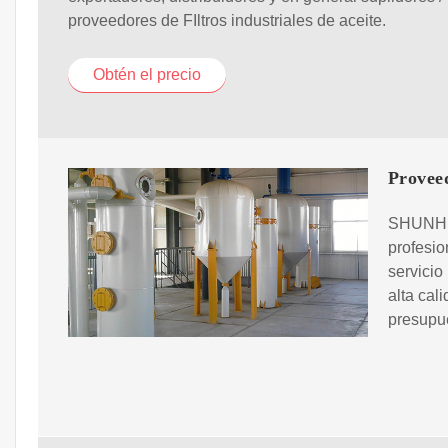
proveedores de FIltros industriales de aceite.
Obtén el precio
Proveed
SHUNHE 
profesio
servicio
alta cal
presupue