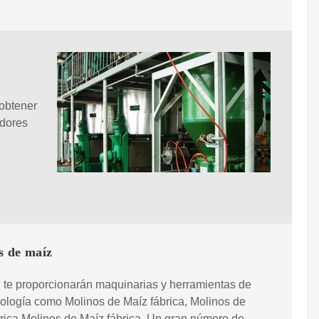
,
 obtener
edores
s de maíz
 te proporcionarán maquinarias y herramientas de
nología como Molinos de Maíz fábrica, Molinos de
rica Molinos de Maíz fábrica. Un gran número de