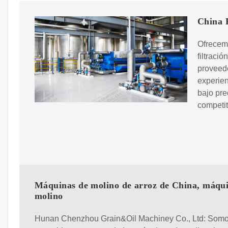
China F
Ofrecemo
filtraci
proveedo
experien
bajo pre
competit
Máquinas de molino de arroz de China, máqu
molino
Hunan Chenzhou Grain&Oil Machiney Co., Ltd: Som