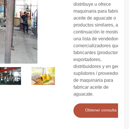
distribuye u ofrece
maquinaria para fabricar
aceite de aguacate o
productos similares, a
continuación le mostramos
una lista de vendedores o
comercializadores que son
fabricantes (productores),
exportadores,
distribuidores y en general
suplidores / proveedores
de maquinaria para
fabricar aceite de
aguacate.
Obtener consulta