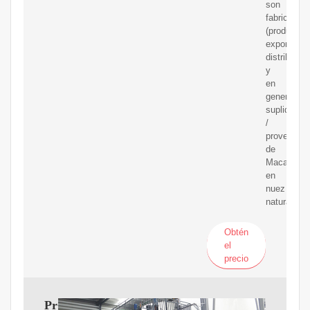
son
fabricantes
(productore
exportador
distribuido
y
en
general
suplidores
/
proveedor
de
Macadami
en
nuez
natural.
Obtén
el
precio
Proveedores