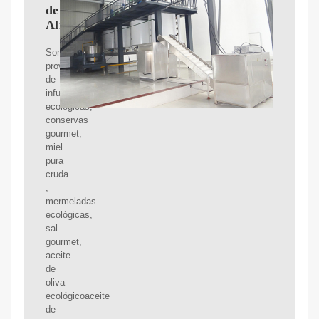
de
Almendras
Somos
proveedores
de
infusiones
ecológicas,
conservas
gourmet,
miel
pura
cruda
,
mermeladas
ecológicas,
sal
gourmet,
aceite
de
oliva
ecológicoaceite
de