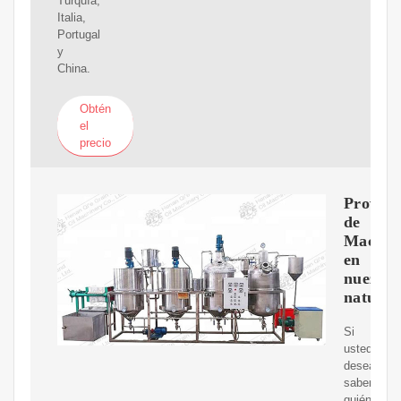
Turquía,
Italia,
Portugal
y
China.
Obtén
el
precio
Proveed
de
Macada
en
nuez
natural
Si
usted
desea
saber
quién