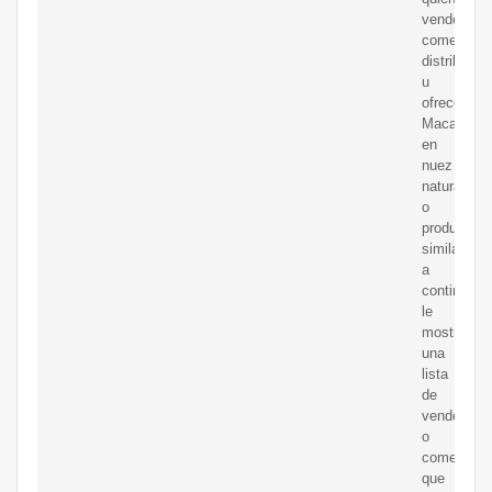
vende,
comerciali
distribuye
u
ofrece
Macadami
en
nuez
natural
o
productos
similares,
a
continuaci
le
mostramo
una
lista
de
vendedore
o
comerciali
que