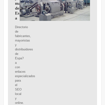
mayoristas
de
Espa?
a
Directorio
de
fabricantes,
mayoristas
y
distribuidores
de
Espa?
a
con
enlaces
especializados
para
el
SEO
local
y
online.