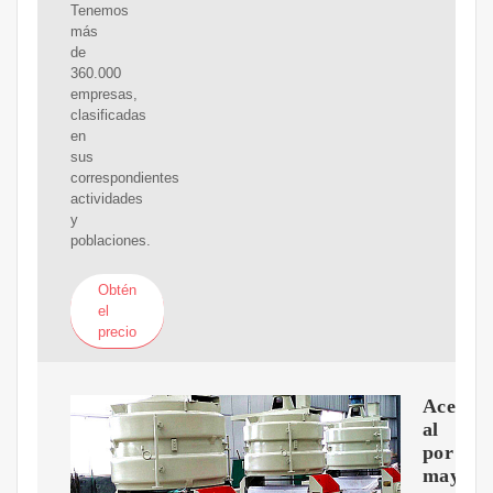
Tenemos
más
de
360.000
empresas,
clasificadas
en
sus
correspondientes
actividades
y
poblaciones.
Obtén
el
precio
Aceite
al
por
mayor