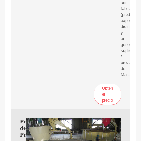
son
fabricantes
(productore
exportador
distribuido
y
en
general
suplidores
/
proveedor
de
Macadamia
Obtén
el
precio
Productor
de
Pistachos