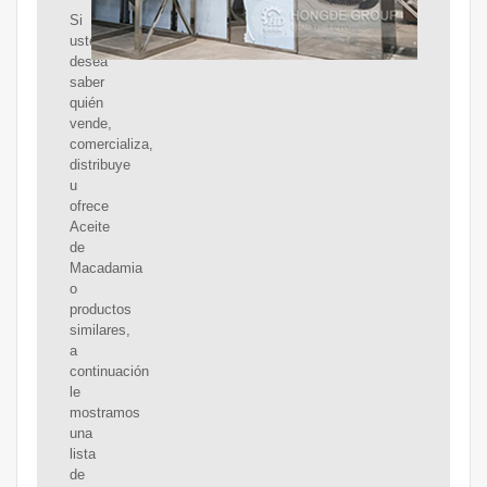
Si
usted
desea
saber
quién
vende,
comercializa,
distribuye
u
ofrece
Aceite
de
Macadamia
o
productos
similares,
a
continuación
le
mostramos
una
lista
de