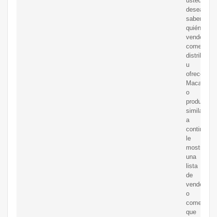
usted
desea
saber
quién
vende,
comerciali
distribuye
u
ofrece
Macadami
o
productos
similares,
a
continuaci
le
mostramo
una
lista
de
vendedore
o
comerciali
que