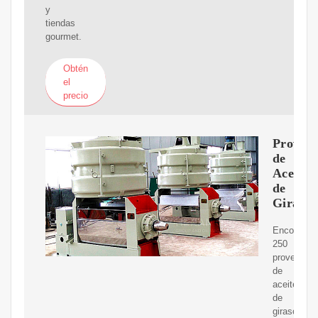
y
tiendas
gourmet.
Obtén
el
precio
Proveed
de
Aceite
de
Girasol
Encontrar
250
proveedor
de
aceite
de
girasol