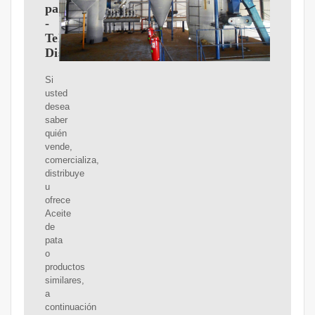
pata
-
Teléfonos,
Distribuidores
Si
usted
desea
saber
quién
vende,
comercializa,
distribuye
u
ofrece
Aceite
de
pata
o
productos
similares,
a
continuación