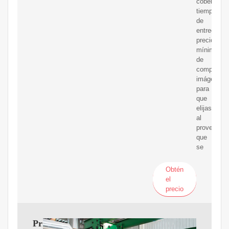
cobertura,
tiempo
de
entrega,
precio,
mínimo
de
compra,
imágenes,
para
que
elijas
al
proveedor
que
se
Obtén
el
precio
Proveedores