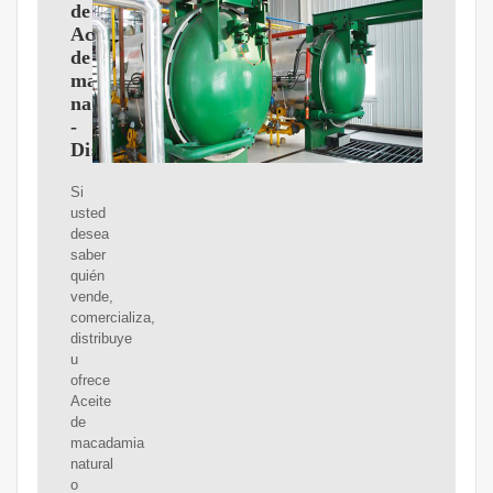
de
Aceite
de
macadamia
natural
-
Distribuidores
Si
usted
desea
saber
quién
vende,
comercializa,
distribuye
u
ofrece
Aceite
de
macadamia
natural
o