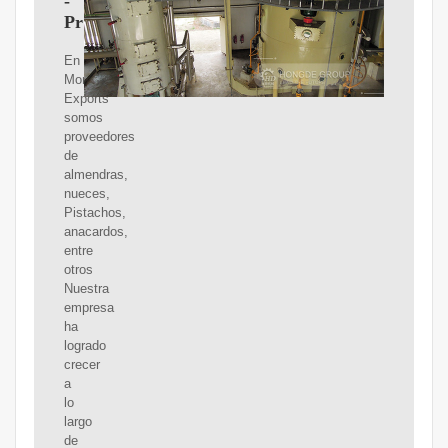
-
Proveedores
En
Montial
Exports
somos
proveedores
de
almendras,
nueces,
Pistachos,
anacardos,
entre
otros
Nuestra
empresa
ha
logrado
crecer
a
lo
largo
de