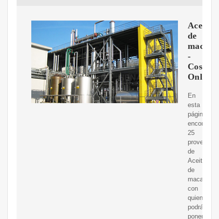
Aceite
de
macada
-
Cosmos
Online
En
esta
página
encontrará
25
proveedor
de
Aceite
de
macadamia
con
quienes
podrás
ponerte