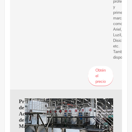
profesional
y
primeras
marcas
como
Ariel,
Luzil,
Disiclin,
etc.
También
disponemo
Obtén
el
precio
Proveedores
de
Aceite
de
Macadamia