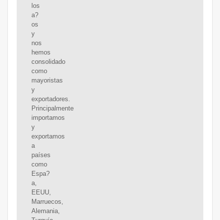
los
a?
os
y
nos
hemos
consolidado
como
mayoristas
y
exportadores.
Principalmente
importamos
y
exportamos
a
países
como
Espa?
a,
EEUU,
Marruecos,
Alemania,