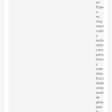
en
Espa?
a
es
muy
sencillo:
contáctalo
y
recibe
informació
como
precios,
formatos
y
marcas
ofrecidas.
Escoge
dónde
comprar
aceite
de
girasol
para
tu