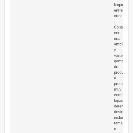
limpieza,
entre
otros.
.
Contamos
con
una
amplia
y
variada
gama
de
productos
a
precios
muy
competitiv
lejías,
detergente
desincrust
inclusive
tama?
o