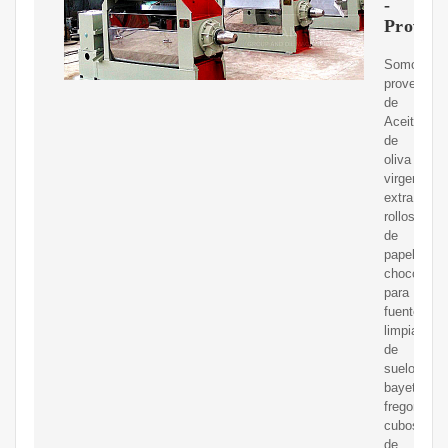
-
Proveed
Somos
proveedor
de
Aceite
de
oliva
virgen
extra,
rollos
de
papel,
chocolate
para
fuentes,
limpiadore
de
suelo,
bayetas,
fregonas,
cubos
de