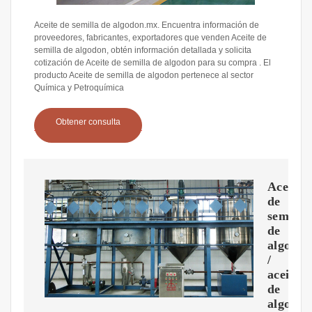
Aceite de semilla de algodon.mx. Encuentra información de
proveedores, fabricantes, exportadores que venden Aceite de
semilla de algodon, obtén información detallada y solicita
cotización de Aceite de semilla de algodon para su compra . El
producto Aceite de semilla de algodon pertenece al sector
Química y Petroquímica
Obtener consulta
Aceite
de
semilla
de
algodo
/
aceite
de
algodo