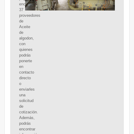
encontrarás
37
proveedores
de
Aceite
de
algodon,
con
quienes
podrás
ponerte
en
contacto
directo
o
enviarles
una
solicitud
de
cotización.
Además,
podrás
encontrar