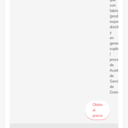
son
fabricantes
(productore
exportador
distribuido
y
en
general
suplidores
/
proveedor
de
Aceite
de
Semilla
de
Granada.
Obtén
el
precio