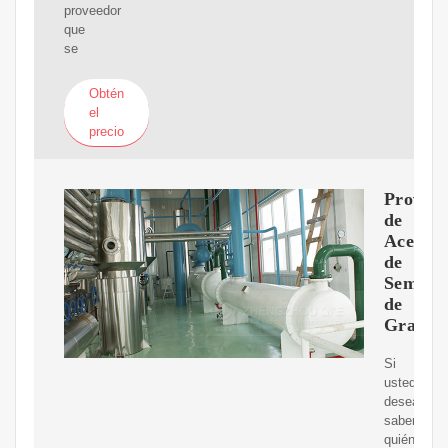
proveedor
que
se
Obtén
el
precio
Proveed
de
Aceite
de
Semilla
de
Granad
Si
usted
desea
saber
quién