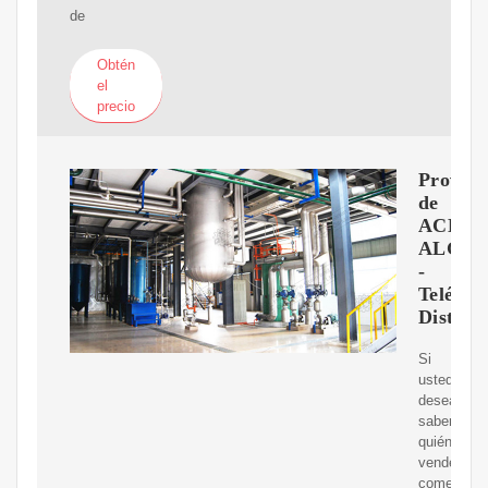
de
Obtén
el
precio
Proveed
de
ACEIT
ALGO
-
Teléfon
Distrib
Si
usted
desea
saber
quién
vende,
comerciali