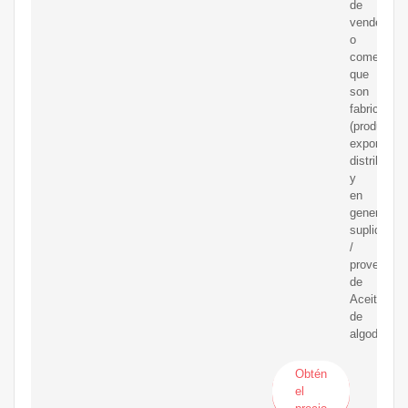
de
vendedore
o
comerciali
que
son
fabricantes
(productore
exportador
distribuido
y
en
general
suplidores
/
proveedor
de
Aceite
de
algodón.
Obtén
el