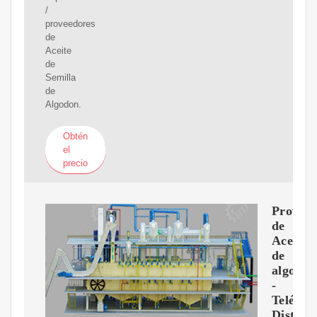
/
proveedores
de
Aceite
de
Semilla
de
Algodon.
Obtén
el
precio
Proveed
de
Aceite
de
algodó
-
Teléfon
Distrib