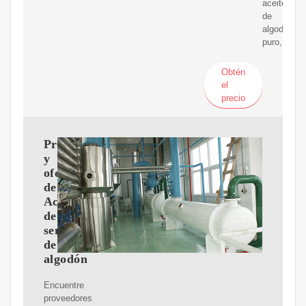
aceite
de
algodon
puro,
Obtén
el
precio
Proveedores
y
ofertas
de
Aceite
de
semillas
de
algodón
Encuentre
proveedores