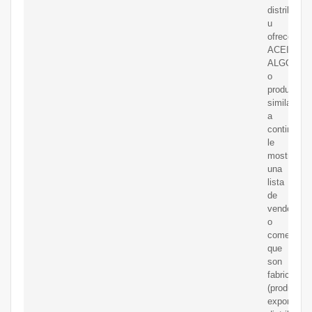
distribuye
u
ofrece
ACEITE
ALGODON
o
productos
similares,
a
continuaci
le
mostramo
una
lista
de
vendedore
o
comerciali
que
son
fabricantes
(productore
exportador