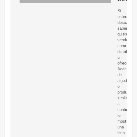
Si
usted
desea
saber
quién
vende,
comerciali
distribuye
u
ofrece
Aceite
de
algodón
o
productos
similares,
a
continuaci
le
mostramo
una
lista