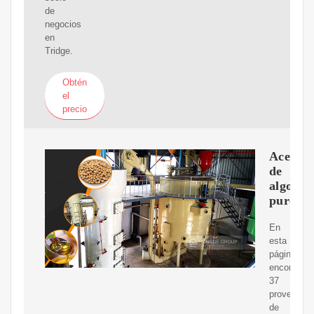
de
negocios
en
Tridge.
Obtén
el
precio
Aceite
de
algodo
puro
En
esta
página
encontrará
37
proveedor
de