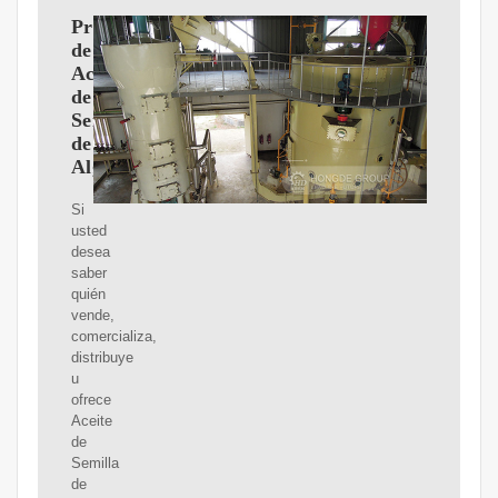
Proveedores
de
Aceite
de
Semilla
de
Algodon
Si
usted
desea
saber
quién
vende,
comercializa,
distribuye
u
ofrece
Aceite
de
Semilla
de