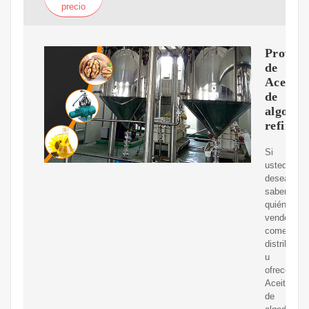
precio
Proveed
de
Aceite
de
algodó
refinad
Si
usted
desea
saber
quién
vende,
comerciali
distribuye
u
ofrece
Aceite
de