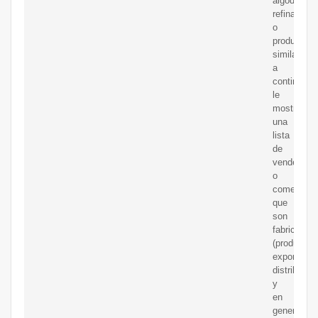
algodón
refinado
o
productos
similares,
a
continuaci
le
mostramo
una
lista
de
vendedore
o
comerciali
que
son
fabricantes
(productore
exportador
distribuido
y
en
general