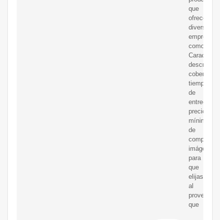
que
ofrecen
diversas
empresas
como:
Característ
descripció
cobertura,
tiempo
de
entrega,
precio,
mínimo
de
compra,
imágenes,
para
que
elijas
al
proveedor
que