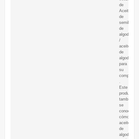
de
Aceite
de
semilla
de
algodon
/
aceite
de
algodon
para
su
compra
.
Este
producto
también
se
conoce
cómo
aceite
de
algodon,