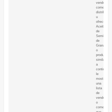
vende,
comerciali
distribuye
u
ofrece
Aceite
de
Semilla
de
Granada
o
productos
similares,
a
continuaci
le
mostramo
una
lista
de
vendedore
o
comerciali
que