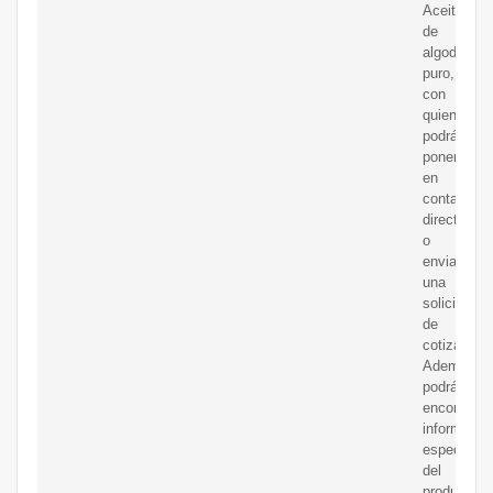
Aceite
de
algodon
puro,
con
quienes
podrás
ponerte
en
contacto
directo
o
enviarles
una
solicitud
de
cotización.
Además,
podrás
encontrar
informació
específica
del
producto