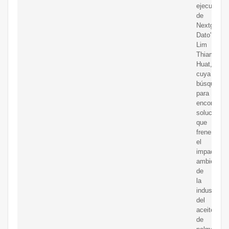
ejecutivo
de
Nextgreen,
Dato'
Lim
Thiam
Huat,
cuya
búsqueda
para
encontrar
soluciones
que
frenen
el
impacto
ambiental
de
la
industria
del
aceite
de