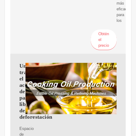
más
eficaces
para
los
Obtén
el
precio
Unilever
trabaja
el
aceite
de
palma
libre
de
deforestación
Espacio
de