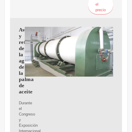
el
precio
Avances
y
retos
de
la
agroindustria
de
la
palma
de
aceite
Durante
el
Congreso
y
Exposición
Internacional