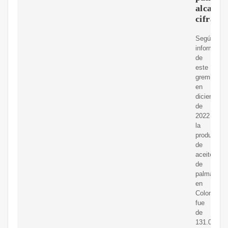
alcanzó
cifras
Según
informacio
de
este
gremio,
en
diciembre
de
2022
la
producción
de
aceite
de
palma
en
Colombia
fue
de
131.000