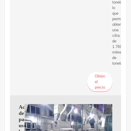
toneladas,
lo
que
permitió
obtener
una
cifra
de
1.769
miles
de
toneladas
Obtén
el
precio
Aceite
de
palma:
usos,