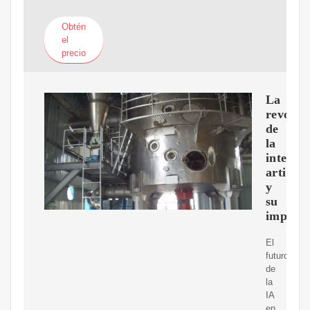
Obtén
el
precio
La
revoluc
de
la
intelige
artificia
y
su
impact
El
futuro
de
la
IA
en