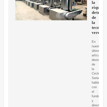
la
riqueza
detrás
de
la
tecnolo
verde
En
nuestro
último
artículo
destacado
de
la
Circle
Series,
hablamos
con
el
fundador
y
director