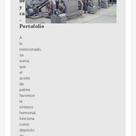
beneficios
y
características
-
Portafolio
A
lo
mencionado,
se
suma
que
el
aceite
de
palma
favorece
la
síntesis
hormonal,
funciona
como
depósito
de