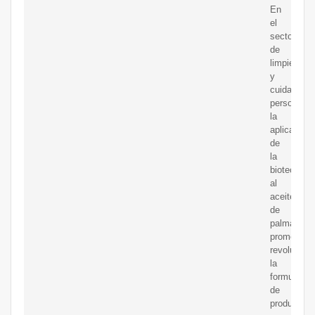
En
el
sector
de
limpieza
y
cuidado
personal,
la
aplicación
de
la
biotecnolo
al
aceite
de
palma
promete
revolucion
la
formulació
de
productos