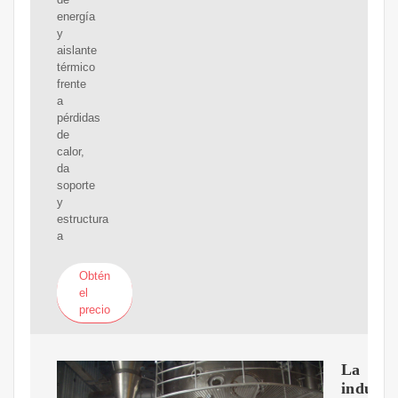
energía
y
aislante
térmico
frente
a
pérdidas
de
calor,
da
soporte
y
estructura
a
Obtén
el
precio
La
industr