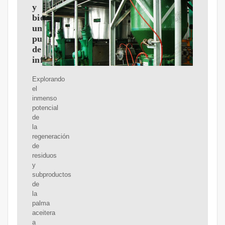
y
biomasa:
un
punto
de
inflexión
Explorando
el
inmenso
potencial
de
la
regeneración
de
residuos
y
subproductos
de
la
palma
aceitera
a