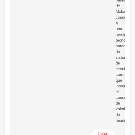
palma
de
Malasia
condujo
a
una
revoluciona
tecnología
patentada
de
sistema
de
circuito
cerrado
que
integra
el
concepto
de
valorizació
de
residuos
Obtén