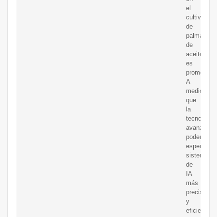
el
cultivo
de
palma
de
aceite
es
prometedor
A
medida
que
la
tecnología
avanza,
podemos
esperar
sistemas
de
IA
más
precisos
y
eficientes