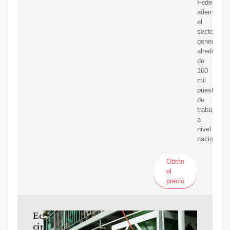
Fedepalma
además,
el
sector
genera
alrededor
de
160
mil
puestos
de
trabajo
a
nivel
nacional.
Obtén
el
precio
Economía
circular