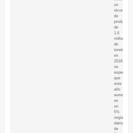
un
récord
de
producción
de
1,6
millones
de
toneladas
en
2018;
se
espera
que
este
año
aumente
en
un
5%
según
datos
de