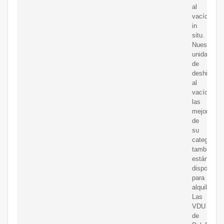
al
vacío
in
situ.
Nuestras
unidades
de
deshidrata
al
vacío,
las
mejores
de
su
categoría,
también
están
disponible
para
alquiler.
Las
VDU
de