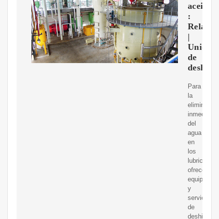
aceite
:
RelaDy
|
Unidad
de
deshidr
Para
la
eliminació
inmediata
del
agua
en
los
lubricantes
ofrecemos
equipos
y
servicios
de
deshidrata