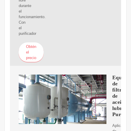
libre
durante
el
funcionamiento.
Con
el
purificador
Obtén
el
precio
Equipo
de
filtraci
de
aceite
lubrica
Purific
Aplicación