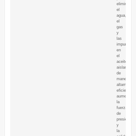
eliminar
el
agua,
el
gas
y
las
impurezas
en
el
aceite
aislante
de
manera
altamente
eficiente,
aumentand
la
fuerza
de
presión
y
la