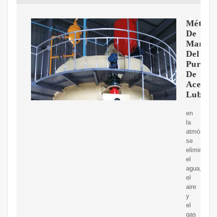
Método
De
Manten
Del
Purific
De
Aceite
Lubrica
en
la
atmósfera,
se
eliminan
el
agua,
el
aire
y
el
gas