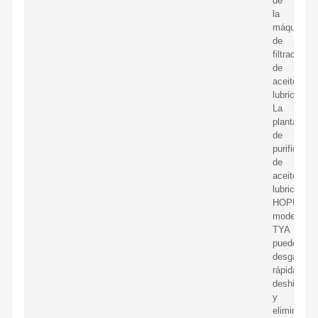
de
la
máquina
de
filtración
de
aceite
lubricante:
La
planta
de
purificació
de
aceite
lubricante
HOPU
modelo
TYA
puede
desgasific
rápidament
deshidratar
y
eliminar