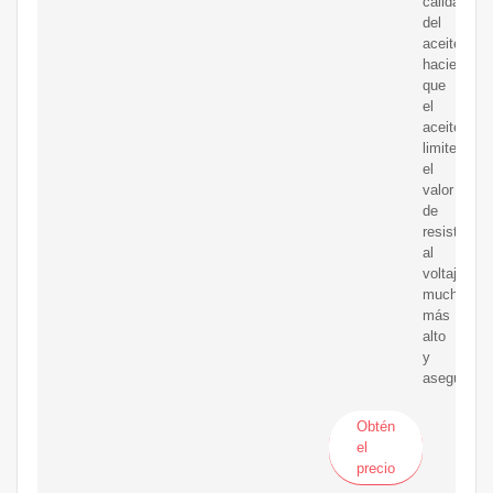
calidad
del
aceite,
haciendo
que
el
aceite
limite
el
valor
de
resistencia
al
voltaje
mucho
más
alto
y
asegúrese
Obtén
el
precio