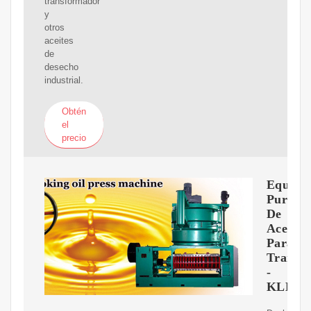
transformador
y
otros
aceites
de
desecho
industrial.
Obtén
el
precio
Equipo
Purific
De
Aceite
Para
Transf
-
KLEAN