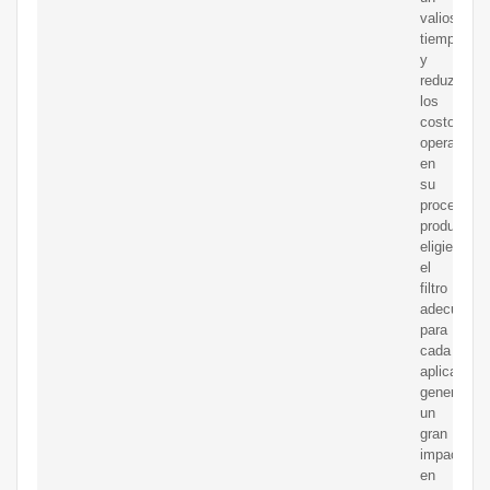
valioso
tiempo
y
reduzca
los
costos
operativos
en
su
proceso
productivo
eligiendo
el
filtro
adecuado
para
cada
aplicación
generando
un
gran
impacto
en