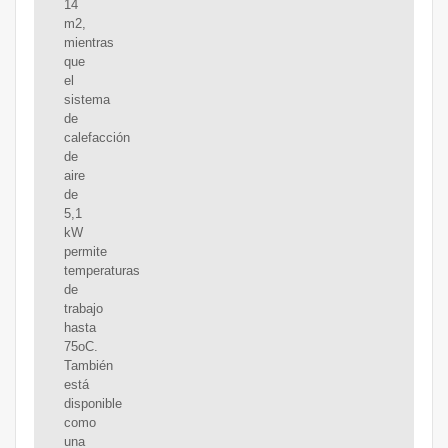
14
m2,
mientras
que
el
sistema
de
calefacción
de
aire
de
5,1
kW
permite
temperaturas
de
trabajo
hasta
75oC.
También
está
disponible
como
una