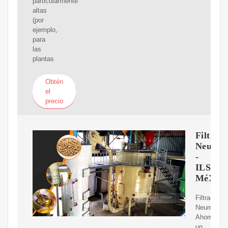
particularmente
altas
(por
ejemplo,
para
las
plantas
Obtén
el
precio
Filtrac
Neumát
-
ILSA
MéXIC
Filtración
Neumática
Ahorre
un