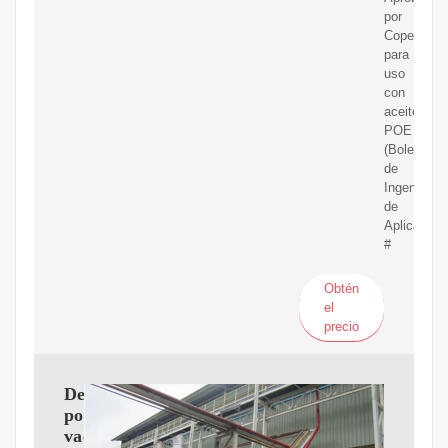
por
Copeland
para
uso
con
aceites
POE
(Boletín
de
Ingeniería
de
Aplicación
#
Obtén
el
precio
Deshidratación
por
vacío