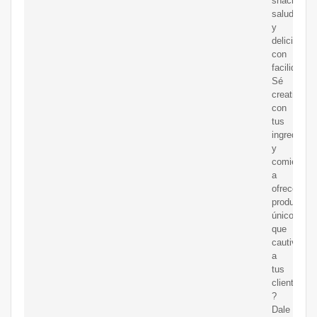
snacks
saludables
y
deliciosos
con
facilidad.
Sé
creativo
con
tus
ingredient
y
comienza
a
ofrecer
productos
únicos
que
cautivarán
a
tus
clientes.
?
Dale