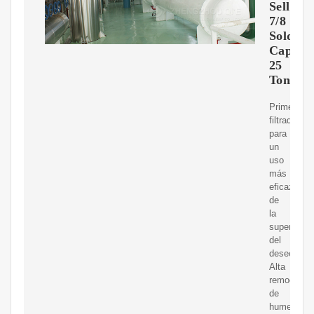
Sellado
7/8
Soldabl
Cap.
25
Ton
Primer
filtrado
para
un
uso
más
eficaz
de
la
superficie
del
desecante.
Alta
remoción
de
humedad