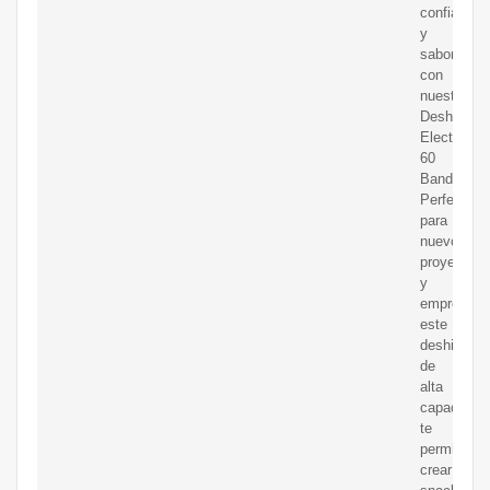
confianza
y
sabor
con
nuestro
Deshidrata
Electrico
60
Bandejas.
Perfecto
para
nuevos
proyectos
y
emprended
este
deshidrata
de
alta
capacidad
te
permite
crear