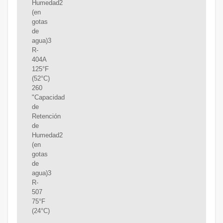
Humedad2
(en
gotas
de
agua)3
R-
404A
125°F
(52°C)
260
"Capacidad
de
Retención
de
Humedad2
(en
gotas
de
agua)3
R-
507
75°F
(24°C)