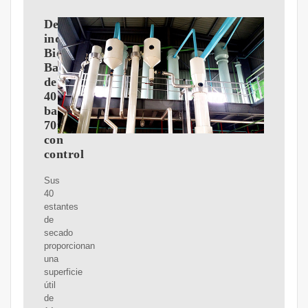
Deshidratador
industrial
BioMast
Base
de
40
bandejas
70x50
con
control
Sus
40
estantes
de
secado
proporcionan
una
superficie
útil
de