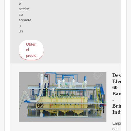
el
aceite
se
somete
a
un
Obtén
el
precio
Deshidr
Electri
60
Bandej
-
Brimali
Industr
Emprende
con