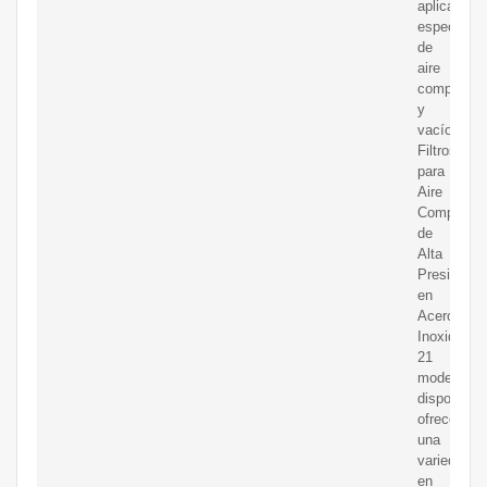
aplicacion
especiales
de
aire
comprimid
y
vacío.
Filtros
para
Aire
Comprimid
de
Alta
Presión
en
Acero
Inoxidable
21
modelos
disponible
ofrecen
una
variedad
en