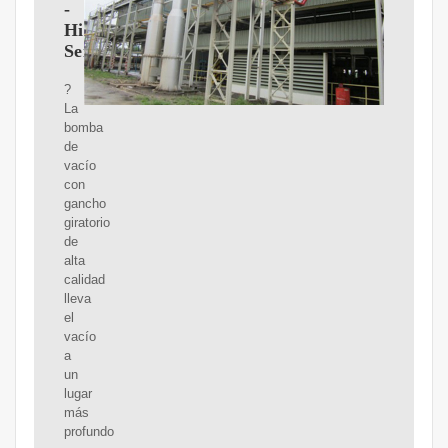
-
Hidraulica
Seiton
?
La
bomba
de
vacío
con
gancho
giratorio
de
alta
calidad
lleva
el
vacío
a
un
lugar
más
profundo