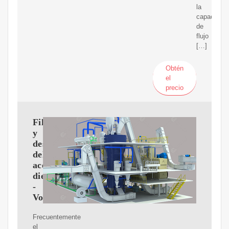
la
capacidad
de
flujo
[…]
Obtén
el
precio
Filtrado
y
desgasificado
del
aceite
dieléctrico
-
Voltamex
Frecuentemente
el