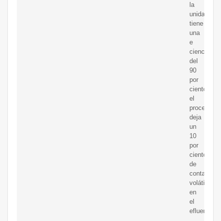
la
unidad
tiene
una
e
ciencia
del
90
por
ciento,
el
proceso
deja
un
10
por
ciento
de
contamina
volátiles
en
el
efluente.