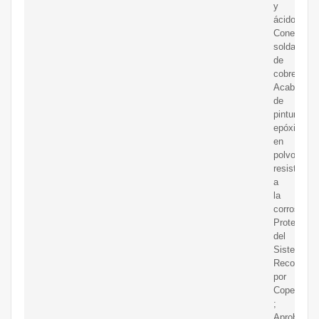
y
ácido.
Conexione
soldar
de
cobre.
Acabado
de
pintura
epóxica
en
polvo
resistente
a
la
corrosión.
Protectore
del
Sistema
Recomend
por
Copeland
;
Aprobados