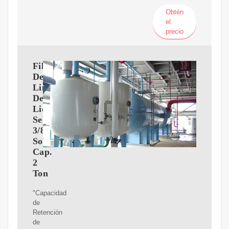
Obtén
el
precio
Filtro
Deshidratador
Linea
De
Liquido
Sellado
3/8
Soldable
Cap.
2
Ton
"Capacidad
de
Retención
de