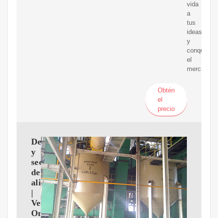
vida
a
tus
ideas
y
conquista
el
mercado
Obtén
el
precio
Deshidratadores
y
secadores
de
alimentos
|
Venta
Online