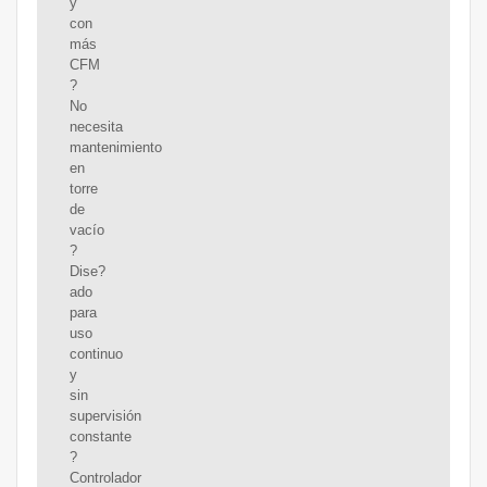
y
con
más
CFM
?
No
necesita
mantenimiento
en
torre
de
vacío
?
Dise?
ado
para
uso
continuo
y
sin
supervisión
constante
?
Controlador