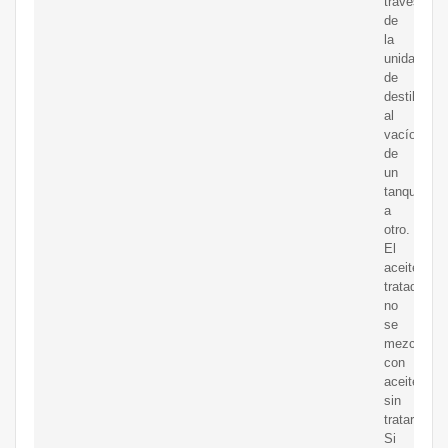
través
de
la
unidad
de
destilación
al
vacío
de
un
tanque
a
otro.
El
aceite
tratado
no
se
mezcla
con
aceite
sin
tratar.
Si