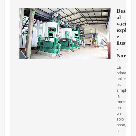
Deshidr
al
vacío
explica
e
ilustra
-
Noria
La
primera
aplicación
es
simplemen
la
transferenc
en
un
solo
paso,
a