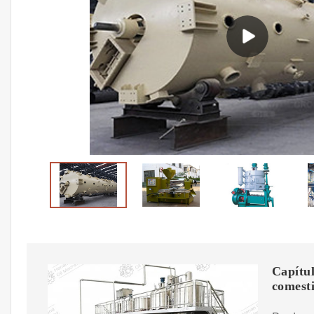
Capítul
comesti