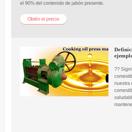
el 90% del contenido de jabón presente.
Obtén el precio
Definic
ejempl
?? Signi
comestib
nuestra 
comestib
saludab
mantener