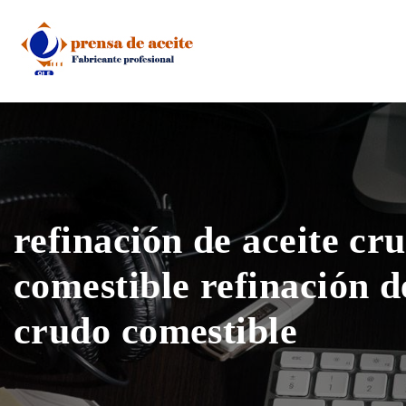
Skip
to
content
refinación de aceite cr
comestible refinación d
crudo comestible