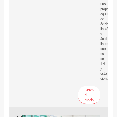
una
proporción
equilibrada
de
ácido
linolénico
y
ácido
linoleico,
que
es
de
1:4,
y
está
científica
Obtén
el
precio