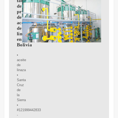
fabricante
de
procesamiento
de
aceite
de
linaza
en
Bolivia
•
aceite
de
linaza
•
Santa
Cruz
de
la
Sierra
•
#121999442833
-