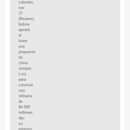
colombo,
nov
27
(Reuters)
bolivia
aprobó
el
lunes
una
propuesta
de
china
sinopec
(.ss)
para
construir
una
refinería
de
$4.500
millones,
dijo
su
ministro