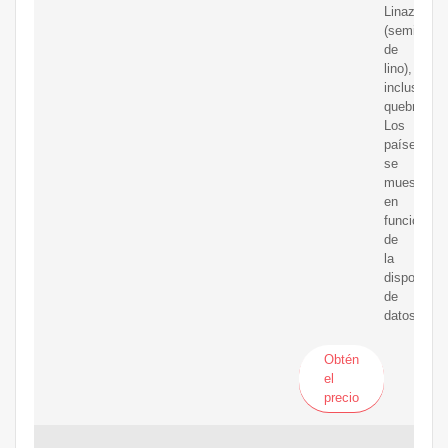
Linaza
(semilla
de
lino),
incluso
quebrantad
Los
países
se
muestran
en
función
de
la
disponibili
de
datos.
Obtén
el
precio