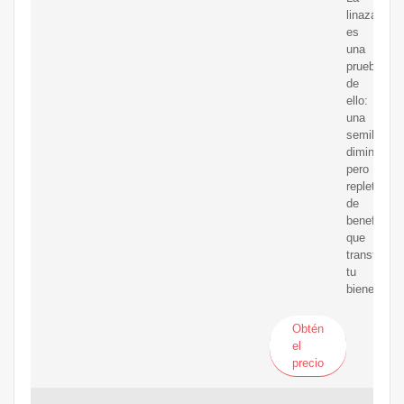
linaza
es
una
prueba
de
ello:
una
semilla
diminuta,
pero
repleta
de
beneficios
que
transforma
tu
bienestar.
Obtén
el
precio