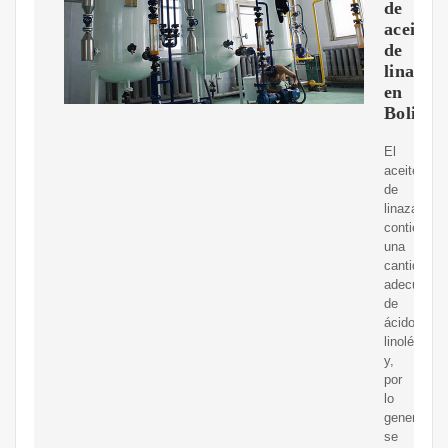
de
aceite
de
linaza
en
Bolivia
El
aceite
de
linaza
contiene
una
cantidad
adecuada
de
ácido
linolénico
y,
por
lo
general,
se