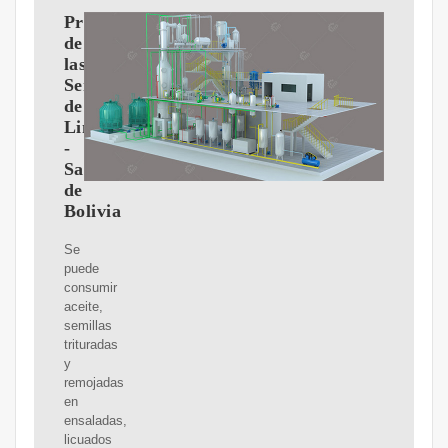
Propiedades
de
las
Semillas
de
Linaza
-
Sabores
de
Bolivia
Se
puede
consumir
aceite,
semillas
trituradas
y
remojadas
en
ensaladas,
licuados