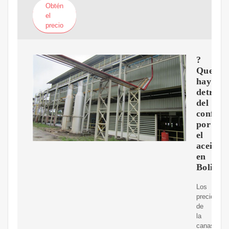
Obtén
el
precio
?
Que
hay
detrás
del
conflict
por
el
aceite
en
Bolivia
Los
precios
de
la
canasta