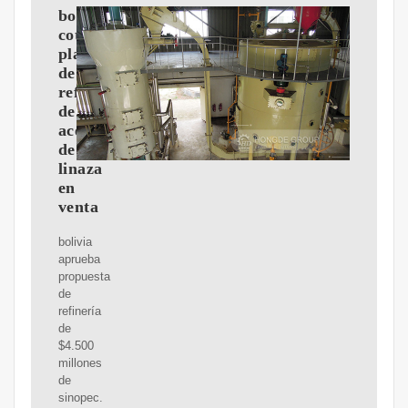
bolivia
cotiza
planta
de
refinería
de
aceite
de
linaza
en
venta
bolivia
aprueba
propuesta
de
refinería
de
$4.500
millones
de
sinopec.