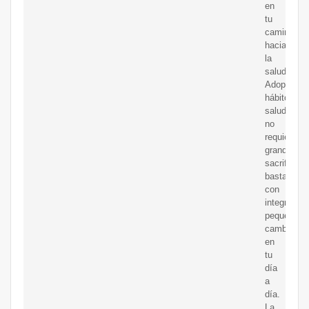
en
tu
camino
hacia
la
salud.
Adoptar
hábitos
saludables
no
requiere
grandes
sacrificios;
basta
con
integrar
pequeños
cambios
en
tu
día
a
día.
La