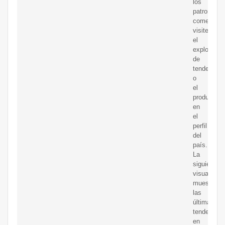
los
patrones
comerciale
visite
el
explorador
de
tendencias
o
el
producto
en
el
perfil
del
país.
La
siguiente
visualizaci
muestra
las
últimas
tendencias
en