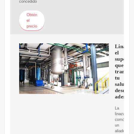
concedido
Obtén
el
precio
Linaza:
el
superal
que
transfo
tu
salud
desde
adentro
La
linaza
como
un
aliado