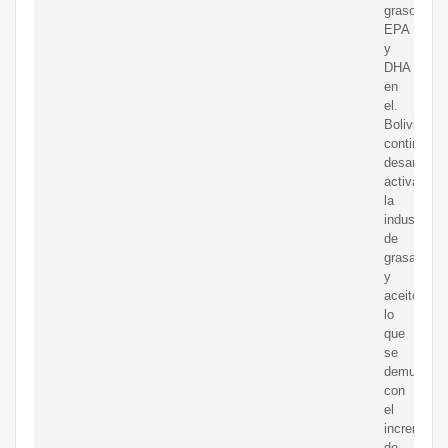
grasos
EPA
y
DHA
en
el.
Bolivia
continúa
desarrolla
activamen
la
industria
de
grasas
y
aceites,
lo
que
se
demuestra
con
el
incremento
de