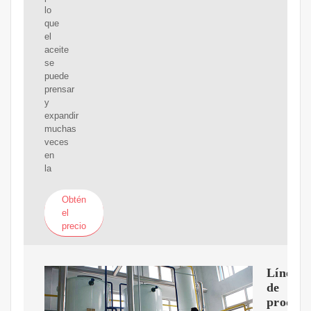
lo
que
el
aceite
se
puede
prensar
y
expandir
muchas
veces
en
la
Obtén
el
precio
Línea
de
producc