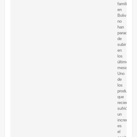
familiar
en
Bolivia
no
han
parado
de
subir
en
los
últimos
meses.
Uno
de
los
productos
que
recienteme
sufrió
un
incremento
es
el