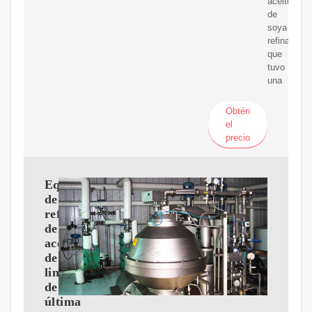
aceite
de
soya
refinado,
que
tuvo
una
Obtén
el
precio
Equipos
de
refinación
de
aceite
de
linaza
de
última