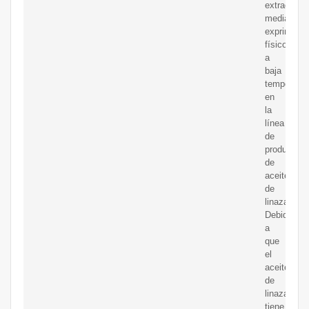
extrae
mediante
exprimido
físico
a
baja
temperatur
en
la
línea
de
producción
de
aceite
de
linaza.
Debido
a
que
el
aceite
de
linaza
tiene