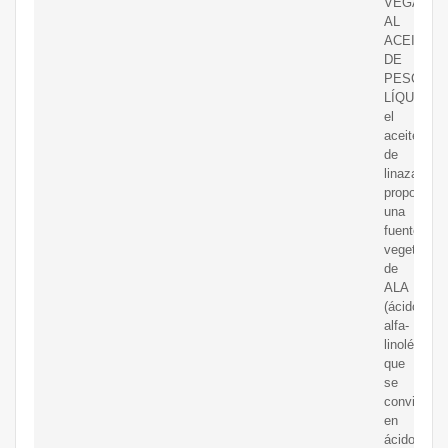
VEGANA
AL
ACEITE
DE
PESCADO
LÍQUIDO:
el
aceite
de
linaza
proporcion
una
fuente
vegetal
de
ALA
(ácido
alfa-
linolénico)
que
se
convierte
en
ácidos