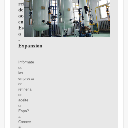
refineria
de
aceite
en
Espa?
a
-
Expansión
:
Infórmate
de
las
empresas
de
refineria
de
aceite
en
Espa?
a.
Conoce
su