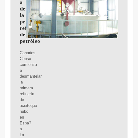
a
desmantelar
la
primera
refinería
de
petróleo
Canarias.
Cepsa
comienza
a
desmantelar
la
primera
refinería
de
aceiteque
hubo
en
Espa?
a.
La