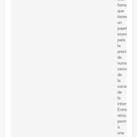
herramient
que
tienen
un
papel
esencial
para
la
prestación
de
numerosos
servicios
de
la
sociedad
de
la
informació
Entre
otros,
permiten
a
una