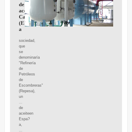
del
aceiteen
Cartagena
(Espa?
a
sociedad,
que
se
denominaría
"Refinería
de
Petróleos
de
Escombreras"
(Repesa),
un
...
de
aceiteen
Espa?
a,
...