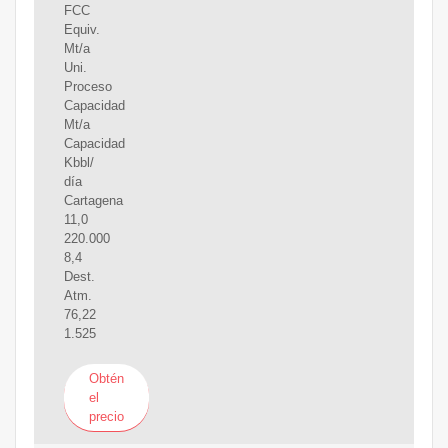
FCC
Equiv.
Mt/a
Uni.
Proceso
Capacidad
Mt/a
Capacidad
Kbbl/
día
Cartagena
11,0
220.000
8,4
Dest.
Atm.
76,22
1.525
Obtén
el
precio