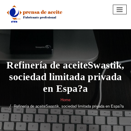
Skip
to
content
Refinería de aceiteSwastik,
sociedad limitada privada
en Espa?a
Home
Refinería de aceiteSwastik, sociedad limitada privada en Espa?a