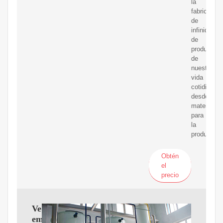
la
fabricación
de
infinidad
de
productos
de
nuestra
vida
cotidiana,
desde
materiales
para
la
producción
Obtén
el
precio
Ver
empresas