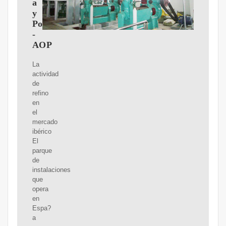
a
y
Portugal.
-
AOP
La
actividad
de
refino
en
el
mercado
ibérico
El
parque
de
instalaciones
que
opera
en
Espa?
a