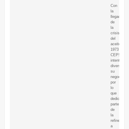
Con
la
llegada
de
la
crisis
del
aceitede
1973
CEPSA
intenta
diversificar
su
negocio,
por
lo
que
dedica
parte
de
la
refinería
a