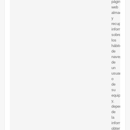
página
web
almacenar
y
recuperar
informació
sobre
los
hábitos
de
navegació
de
un
usuario
o
de
su
equipo
y,
dependien
de
la
informació
obtenida,