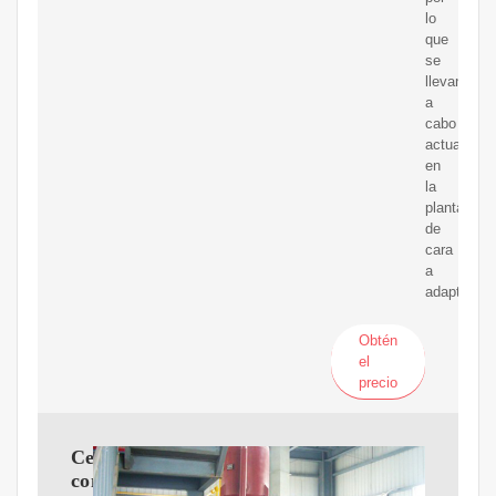
lo
que
se
llevan
a
cabo
actuacione
en
la
planta
de
cara
a
adaptarse
Obtén
el
precio
Cepsa
comienza