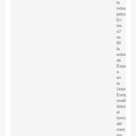
la
industria
petroquími
En
los
a?
os
80
la
entrada
de
Espa?
a
en
la
Unión
Europea
modifica
drásticame
el
funcionami
del
mercado,
por