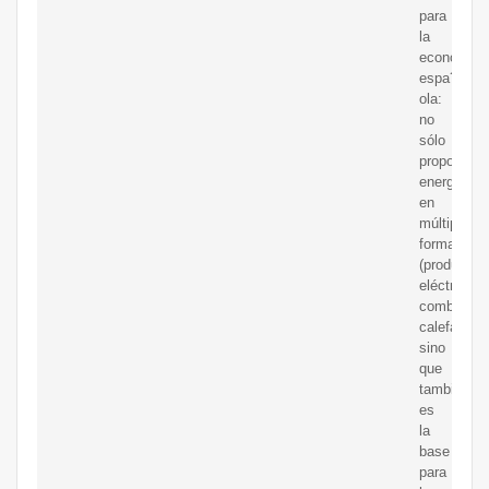
para
la
economía
espa?
ola:
no
sólo
proporcion
energía
en
múltiples
formas
(producció
eléctrica,
combustibl
calefacción
sino
que
también
es
la
base
para