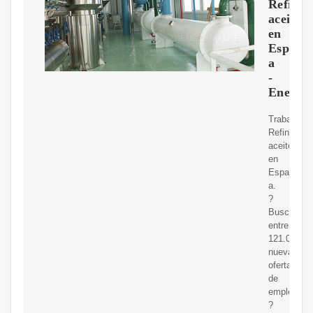
Refiner
aceite
en
Espa?
a
-
Enero
Trabajo:
Refineria
aceite
en
Espa?
a.
?
Busca
entre
121.000+
nuevas
ofertas
de
empleo
?