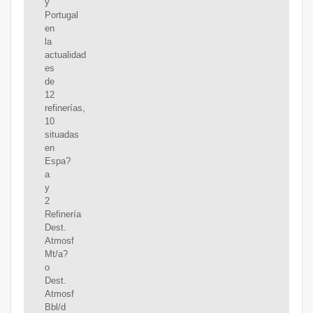
y
Portugal
en
la
actualidad
es
de
12
refinerías,
10
situadas
en
Espa?
a
y
2
Refinería
Dest.
Atmosf
Mt/a?
o
Dest.
Atmosf
Bbl/d