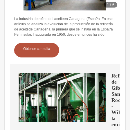
1
/
6
La industria de refino del aceiteen Cartagena (Espa?a. En este
artículo se analiza la evolución de la producción de la refinería
de aceitede Cartagena, la primera que se instala en la Espa?a
Peninsular. Inaugurada en 1950, desde entonces ha sido
Obtener consulta
Refiner
de
Gibralt
San
Roque
-
Wikiped
la
enciclo