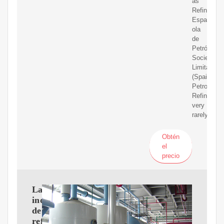
as
Refinería
Espa?
ola
de
Petróleo,
Sociedad
Limitada
(Spain
Petroleum
Refinery)
very
rarely.
Obtén
el
precio
La
industria
de
refino