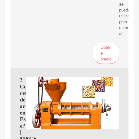
se
pueden
utilizar
para
reconocer
al
Obtén
el
precio
?
Cuántas
refinerías
de
aceitehay
en
Espa?
a?
|
MBGS