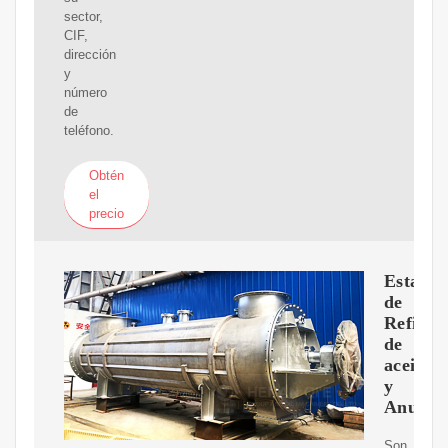
sector,
CIF,
dirección
y
número
de
teléfono.
Obtén
el
precio
Estadís
de
Refiner
de
aceiteM
y
Anual
Son