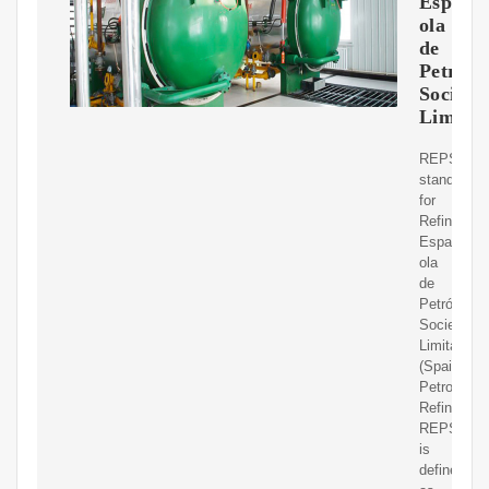
Espa?
ola
de
Petróle
Socieda
Limita
REPSOL
stands
for
Refinería
Espa?
ola
de
Petróleo,
Sociedad
Limitada
(Spain
Petroleum
Refinery).
REPSOL
is
defined