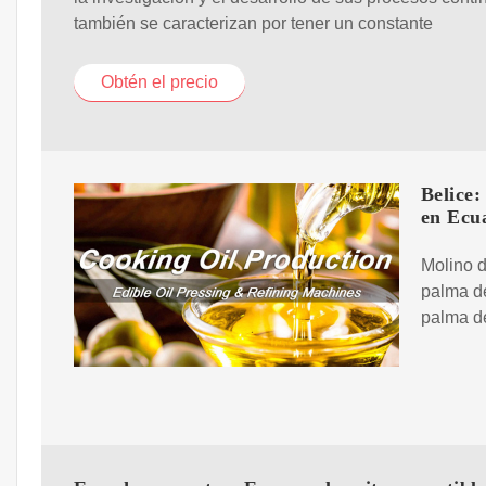
también se caracterizan por tener un constante
Obtén el precio
Belice:
en Ecu
Molino d
palma de
palma de