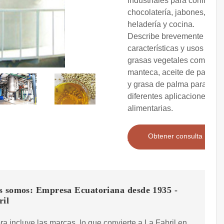
industriales para confitería,
chocolatería, jabones,
heladería y cocina.
Describe brevemente las
características y usos de
grasas vegetales como la
manteca, aceite de palma
y grasa de palma para
diferentes aplicaciones
alimentarias.
Obtener consulta
s somos: Empresa Ecuatoriana desde 1935 -
ril
a incluye las marcas, lo que convierte a La Fabril en