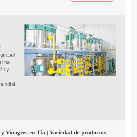
s
girasol
ar ha
ón y
mundial.
 y Vinagres en Tía | Variedad de productos