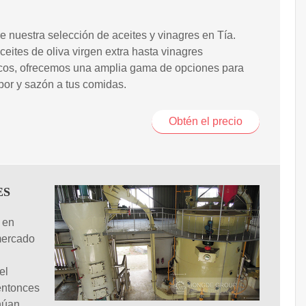
 nuestra selección de aceites y vinagres en Tía.
eites de oliva virgen extra hasta vinagres
cos, ofrecemos una amplia gama de opciones para
bor y sazón a tus comidas.
Obtén el precio
ES
 en
mercado
el
entonces
núan,