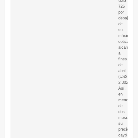
US$
726
por
debajo
de
su
máxima
cotización
alcanzada
a
fines
de
abril
(US$
2.002).
Así,
en
menos
de
dos
meses
su
precio
cayó