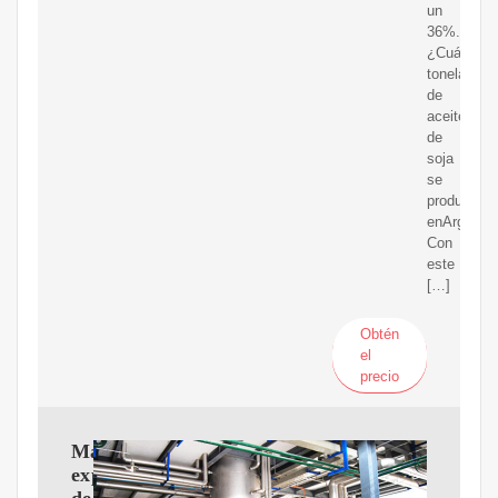
un
36%.
¿Cuántas
toneladas
de
aceite
de
soja
se
producen
enArgentin
Con
este
[…]
Obtén
el
precio
Máquina
expulsora