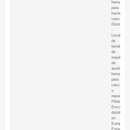
herramient
para
hacer
cascanuec
Distribuido
-
Localizado
de
tiendas
de
expulsores
de
aceite,
herramient
para
cascanuec
y
repuestos
Piteba.
Encuentre
distribuido
en
Europa,
Estados