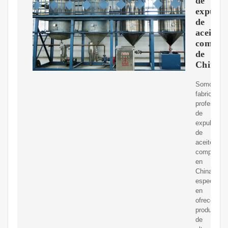
de
expulso
de
aceite
compac
de
China
Somos
fabricantes
profesiona
de
expulsores
de
aceite
compactos
en
China,
especializ
en
ofrecer
productos
de