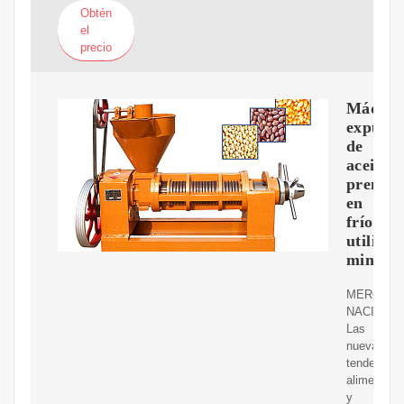
Obtén
el
precio
Máquin
expulso
de
aceite
prensa
en
frío
utiliza
mini
MERCAD
NACIONAL
Las
nuevas
tendencias
alimentari
y