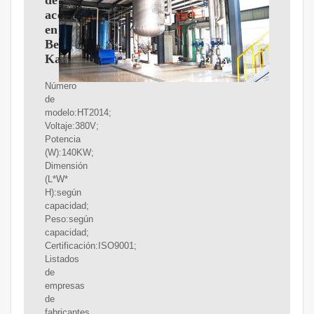
de
aceite
en
Bengaluru
Karnataka
Número
de
modelo:HT2014;
Voltaje:380V;
Potencia
(W):140KW;
Dimensión
(L*W*
H):según
capacidad;
Peso:según
capacidad;
Certificación:ISO9001;
Listados
de
empresas
de
fabricantes,