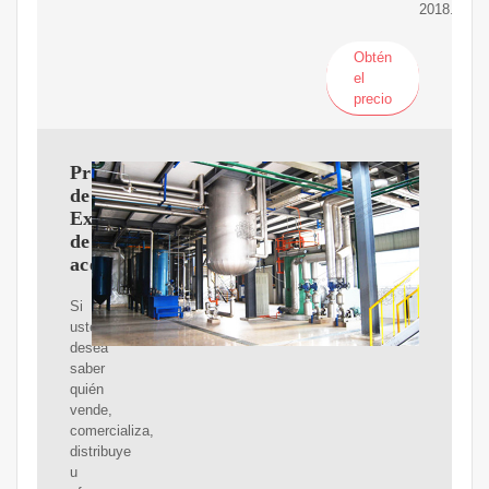
2018.
Obtén
el
precio
Proveedores
de
Extractoras
de
aceite
Si
usted
desea
saber
quién
vende,
comercializa,
distribuye
u