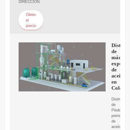
DIRECCIÓN.
Obtén
el
precio
Distrib
de
máquin
expulso
de
aceite
en
Colomb
Distribuido
de
Piteba:
prensa
de
aceite,