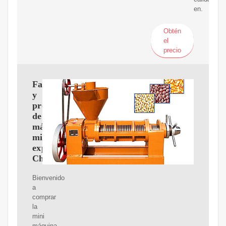
en.
Obtén
el
precio
Fabricantes
y
proveedores
de
máquinas
mini
expulsoras
China
Bienvenido
a
comprar
la
mini
máquina