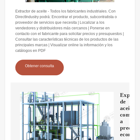
Extractor de aceite - Todos los fabricantes industriales. Con
DirectIndustry podrá: Encontrar el producto, subcontratista o
proveedor de servicios que necesita | Localizar a los
vendedores y distribuidores más cercanos | Ponerse en
contacto con el fabricante para solicitar precios y presupuestos |
Consultar las características técnicas de los productos de las
principales marcas | Visualizar online la información y los
catálogos en PDF
Obtener consulta
Expuls
de
aceite
comerci
a
precio
económ