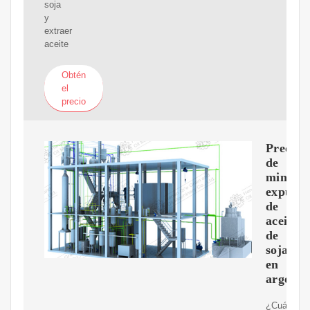
soja
y
extraer
aceite
Obtén
el
precio
Precio
de
mini
expulso
de
aceite
de
soja
en
argenti
¿Cuánto