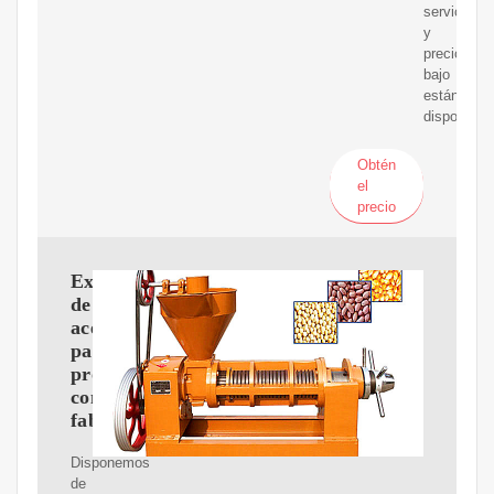
servicio
y
precio
bajo
están
disponibles
Obtén
el
precio
Expulsor
de
aceite
para
proveedores
comerciales
fabricante
Disponemos
de