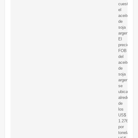
cuesta
el
aceite
de
soja
argentino?
El
precio
FOB
del
aceite
de
soja
argentino
se
ubica
alrededor
de
los
US$
1.276
por
tonelada,