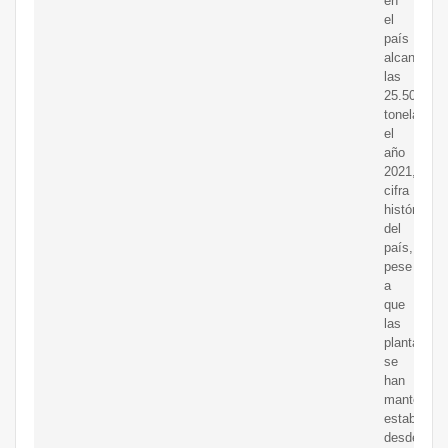
en
el
país
alcanzó
las
25.500
toneladas
el
año
2021,
cifra
histórica
del
país,
pese
a
que
las
plantacion
se
han
mantenido
estables
desde