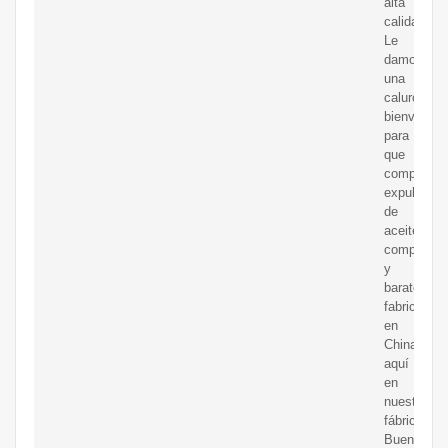
alta
calidad.
Le
damos
una
calurosa
bienvenida
para
que
compre
expulsores
de
aceite
compactos
y
baratos
fabricados
en
China
aquí
en
nuestra
fábrica.
Buen