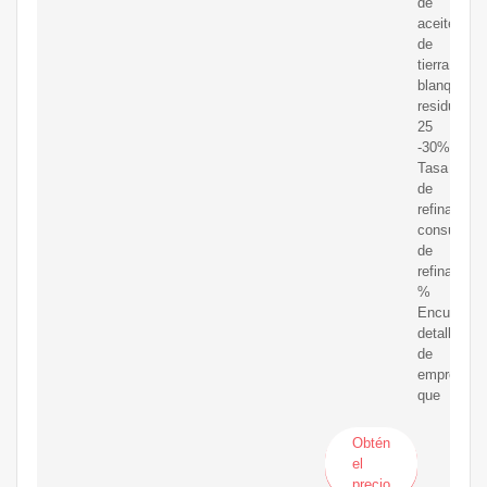
de
aceite
de
tierra
blanquead
residual:≤
25
-30%;
Tasa
de
refinación:
consumo
de
refinación
%
Encuentre
detalles
de
empresas
que
Obtén
el
precio