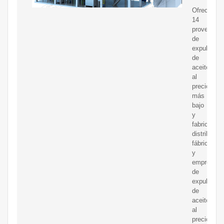
Ofrece
14
proveedor
de
expulsores
de
aceite
al
precio
más
bajo
y
fabricantes
distribuido
fábricas
y
empresas
de
expulsores
de
aceite
al
precio