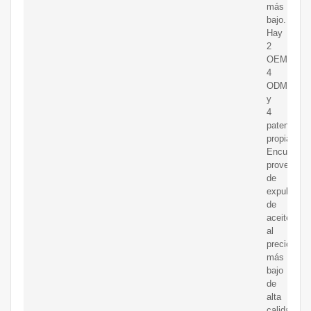
más
bajo.
Hay
2
OEM,
4
ODM
y
4
patentes
propias.
Encuentre
proveedor
de
expulsores
de
aceite
al
precio
más
bajo
de
alta
calidad