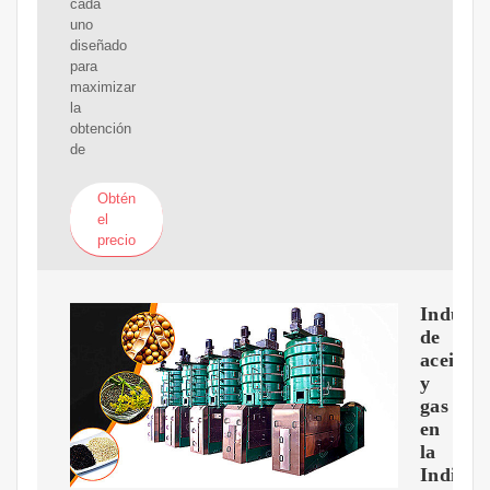
cada
uno
diseñado
para
maximizar
la
obtención
de
Obtén
el
precio
Industr
de
aceite
y
gas
en
la
India