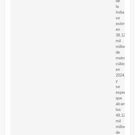
de
la
India
se
estima
en
38,12
mil
millones
de
metros
cúbicos
en
2024,
y
se
espera
que
alcance
los
49,12
mil
millones
de