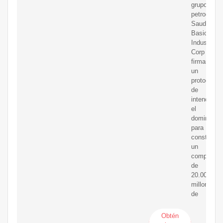
grupo
petroquími
Saudi
Basic
Industries
Corp
firmaron
un
protocolo
de
intencione
el
domingo
para
construir
un
complejo
de
20.000
millones
de
Obtén