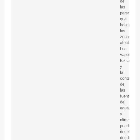
de
las
personas
que
habitan
las
zonas
afectadas.
Los
vapores
tóxicos
y
la
contamina
de
las
fuentes
de
agua
y
alimentos
pueden
desencade
desde