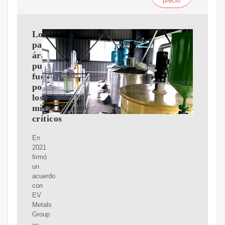
precio
Los
países
árabes
pujan
fuerte
por
los
minerales
críticos
En
2021
firmó
un
acuerdo
con
EV
Metals
Group
—