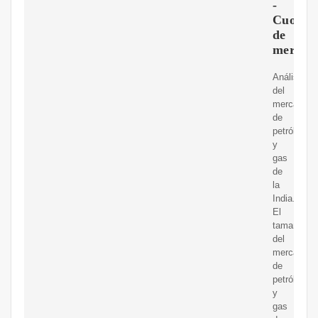
-
Cuota
de
mercad
Análisis
del
mercado
de
petróleo
y
gas
de
la
India.
El
tamaño
del
mercado
de
petróleo
y
gas