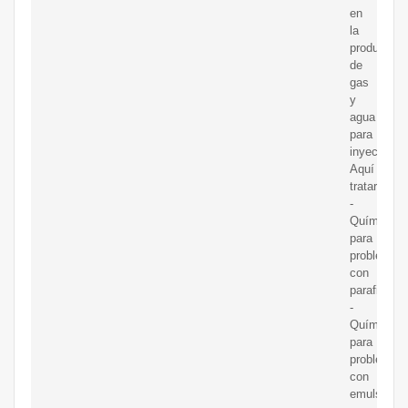
en
la
producción
de
gas
y
agua
para
inyectar.
Aquí
trataremos
-
Químicos
para
problemas
con
parafinas.
-
Químicos
para
problemas
con
emulsione