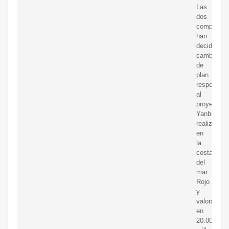
Las
dos
compañías
han
decidido
cambiar
de
plan
respecto
al
proyecto
Yanbu
realizado
en
la
costa
del
mar
Rojo
y
valorado
en
20.000