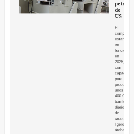
petroqu
de
US
El
complejo
estaría
en
funcionami
en
2025,
con
capacidad
para
procesar
unos
400.000
barriles
diarios
de
crudo
ligero
árabe