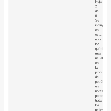
Hoja
2
de
9
Se
incluyen
en
esta
nota
los
químicos
mas
usuales
en
la
producción
de
petróleo
en
notas
posteriores
trataremos
los
utilizados