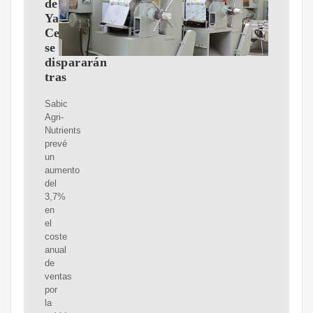
de
Yanbu
Cement
se
dispararán
tras
Sabic
Agri-
Nutrients
prevé
un
aumento
del
3,7%
en
el
coste
anual
de
ventas
por
la