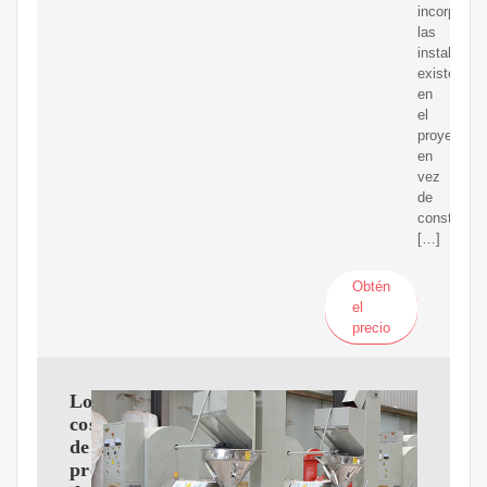
incorporar
las
instalacio
existentes
en
el
proyecto
en
vez
de
construir
[…]
Obtén
el
precio
Los
costes
de
producción