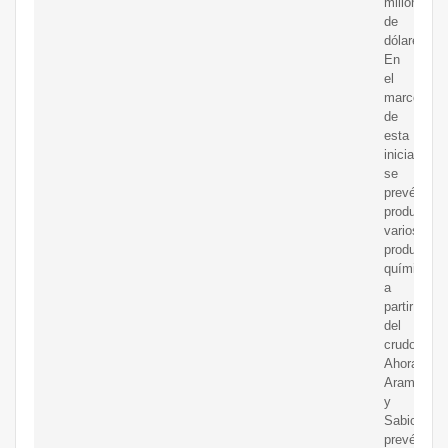
millones
de
dólares.
En
el
marco
de
esta
iniciativa
se
prevé
producir
varios
productos
químicos
a
partir
del
crudo.
Ahora,
Aramco
y
Sabic
prevén