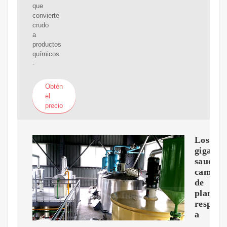
que
convierte
crudo
a
productos
químicos
-
Obtén
el
precio
Los
gigante
saudíes
cambia
de
plan
respect
a