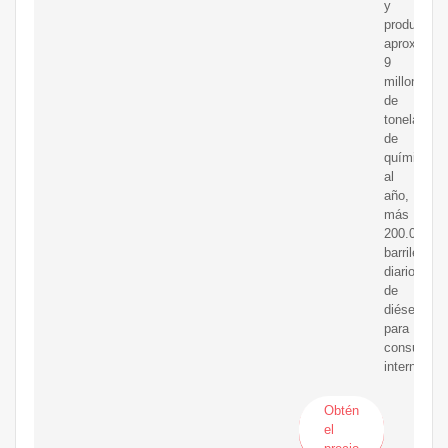
y
producir
aproximad
9
millones
de
toneladas
de
químicos
al
año,
más
200.000
barriles
diarios
de
diésel
para
consumo
interno.
Obtén
el