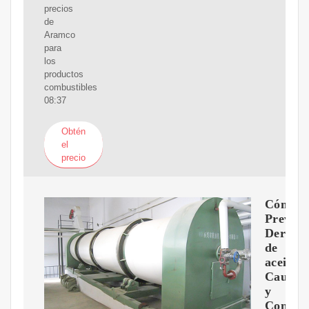
precios
de
Aramco
para
los
productos
combustibles
08:37
Obtén
el
precio
Cómo
Preveni
Derram
de
aceite:
Causas
y
Consecu