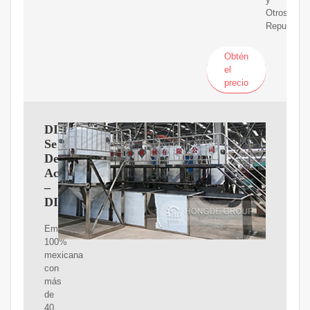
Otros
Repuestos
Obtén
el
precio
DIRESA
Sellos
De
Aceite
–
DIRESA
Empresa
100%
mexicana
con
más
de
40