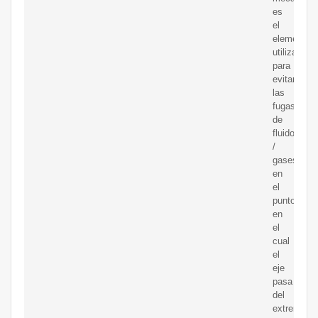
es
el
elemento
utilizado
para
evitar
las
fugas
de
fluidos
/
gases
en
el
punto
en
el
cual
el
eje
pasa
del
extremo