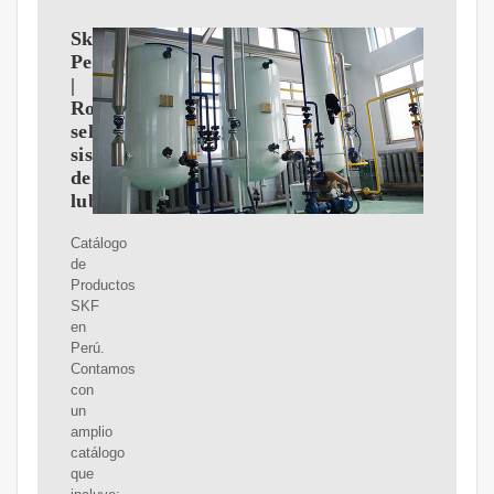
Skf
Perú
|
Rodamientos,
sellos,
sistemas
de
lubricación
Catálogo
de
Productos
SKF
en
Perú.
Contamos
con
un
amplio
catálogo
que