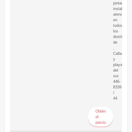
pintado,
instalación
atendemos
en
todos
los
distritos
de
,
Callao
y
playas
del
sur.
446-
8339
/
44
Obtén
el
precio