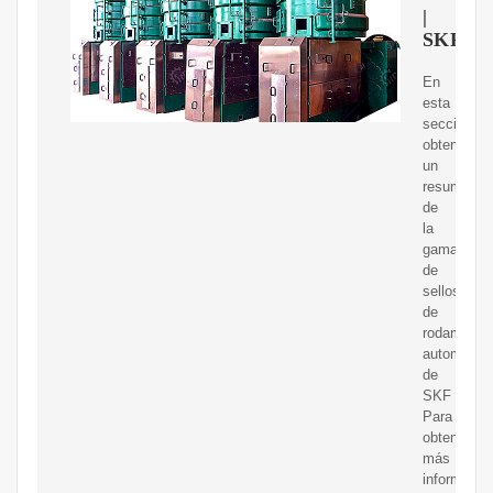
|
SKF
En
esta
sección,
obtendrá
un
resumen
de
la
gama
de
sellos
de
rodamient
automotric
de
SKF
Para
obtener
más
informació