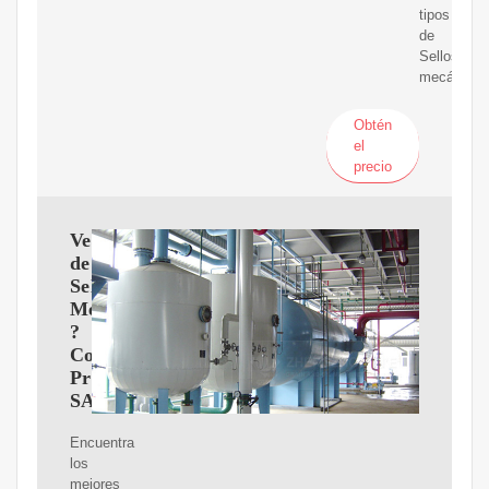
tipos
de
Sellos
mecánicos
Obtén
el
precio
Venta
de
Sellos
Mecánicos
?
Corporación
Provinsur
SAC
Encuentra
los
mejores