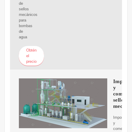
de
sellos
mecánicos
para
bombas
de
agua
Obtén
el
precio
Import
y
comerci
sellos
mecani
Importació
y
comerciali