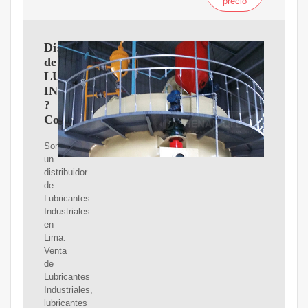
precio
Distribuidor
de
LUBRICANTES
INDUSTRIALES
?
Corporación
Somos
un
distribuidor
de
Lubricantes
Industriales
en
Lima.
Venta
de
Lubricantes
Industriales,
lubricantes