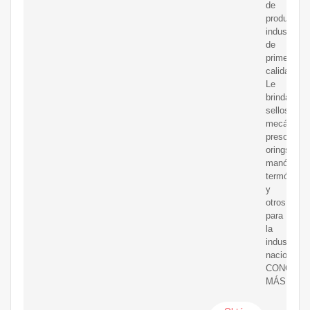
de
productos
industriale
de
primera
calidad.
Le
brindamos
sellos
mecánicos
presostato
orings,
manómetro
termómetr
y
otros
para
la
industria
nacional.
CONÓCE
MÁS