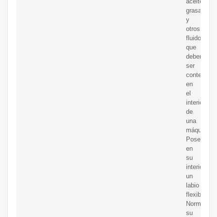
aceites,
grasas
y
otros
fluidos
que
deben
ser
contenidos
en
el
interior
de
una
máquina.
Poseen
en
su
interior
un
labio
flexible.
Normalmen
su