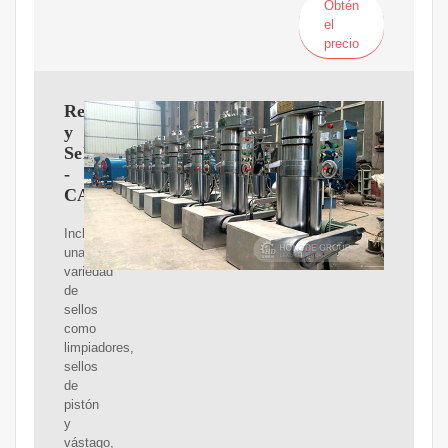
Obtén
el
precio
Retenes
y
Sellos
-
CADIVE
Incluyen
una
variedad
de
sellos
como
limpiadores,
sellos
de
pistón
y
vástago,