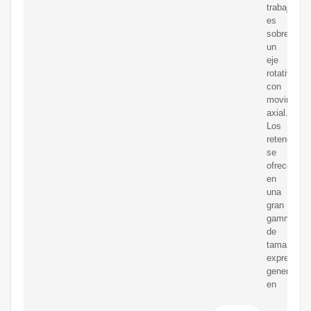
trabajo
es
sobre
un
eje
rotativo
con
movimient
axial.
Los
retenes
se
ofrecen
en
una
gran
gamma
de
tamaños
expresado
generalme
en