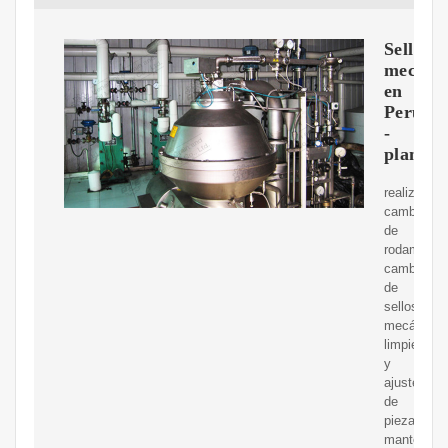
Sellos
mecáni
en
Perú
-
planeta
realizamos
cambio
de
rodamiento
cambio
de
sellos
mecánicos
limpieza
y
ajuste
de
piezas,
mantenimie