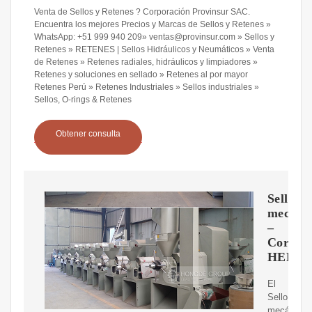
Venta de Sellos y Retenes ? Corporación Provinsur SAC.
Encuentra los mejores Precios y Marcas de Sellos y Retenes »
WhatsApp: +51 999 940 209» ventas@provinsur.com » Sellos y
Retenes » RETENES | Sellos Hidráulicos y Neumáticos » Venta
de Retenes » Retenes radiales, hidráulicos y limpiadores »
Retenes y soluciones en sellado » Retenes al por mayor
Retenes Perú » Retenes Industriales » Sellos industriales »
Sellos, O-rings & Retenes
Obtener consulta
Sellos
mecáni
–
Corpor
HERSA
El
Sello
mecánico