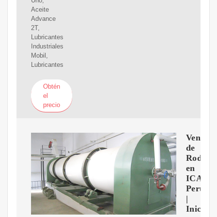
Uno,
Aceite
Advance
2T,
Lubricantes
Industriales
Mobil,
Lubricantes
Obtén
el
precio
Venta
de
Rodami
en
ICA
Peru
|
Inicio