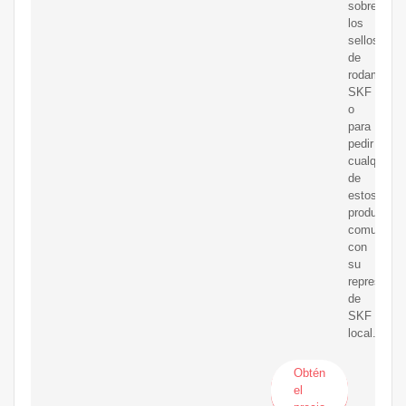
sobre
los
sellos
de
rodamient
SKF
o
para
pedir
cualquiera
de
estos
productos,
comuníque
con
su
representa
de
SKF
local.
Obtén
el