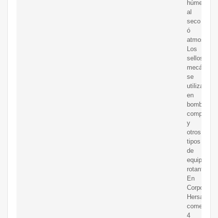
húmedo
al
seco
ó
atmosféric
Los
sellos
mecánicos
se
utilizan
en
bombas,
compresor
y
otros
tipos
de
equipos
rotantes.
En
Corporació
Hersal
comercial
4