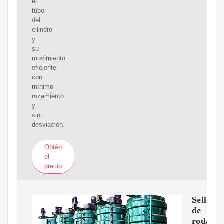
el
tubo
del
cilindro
y
su
movimiento
eficiente
con
mínimo
rozamiento
y
sin
desviación.
Obtén
el
precio
Sellos
de
rodami