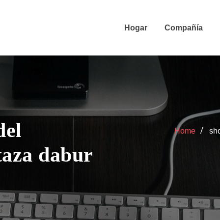
Hogar
Compañía
del
Home
sho
taza dabur