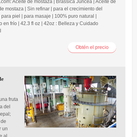
om: Aceite de mostaza | Brassica Juncea | Aceite de
de mostaza | Sin refinar | para el crecimiento del
| para piel | para masaje | 100% puro natural |
 en frío | 42.3 fl oz | 42oz : Belleza y Cuidado
l
Obtén el precio
de
una fruta
a del
epal;
 de
r un
e al