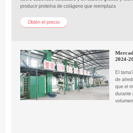
producir proteína de colágeno que reemplaza
Obtén el precio
Mercad
2024-2
El tama
de alred
que el 
durante 
volumen 