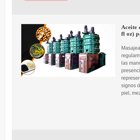
Aceite 
fl oz) 
Masajear
regularm
las manc
presenci
represen
signos d
piel, me