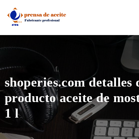
Skip
to
content
shoperies.com detalles 
producto aceite de mos
1 l