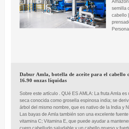
Amazon.c
semilla 
cabello 
prensado
Persona
Dabur Amla, botella de aceite para el cabello 
16.90 onzas líquidas
Sobre este artículo . QUé ES AMLA: La fruta Amla es 
seca conocida como grosella espinosa india; se deriv
árbol del mismo nombre, que es nativo de la India y N
Las bayas de Amla también son una excelente fuente
vitamina C; Vitamina E, que puede ayudar a mantene
cuero cabelludo saludable y un cabello grueso y fuert