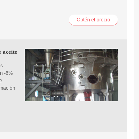
Obtén el precio
 aceite
os
un -6%
e
rmación