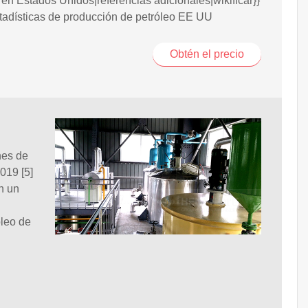
 en Estados Unidos|referencias adicionales|wikificar}}
tadísticas de producción de petróleo EE UU
Obtén el precio
nes de
019 [5]
on un
óleo de