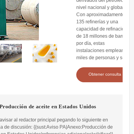
derivados del petróleo a
nivel nacional y global.
Con aproximadamente
135 refinerías y una
capacidad de refinación
de 18 millones de barriles
por día, estas
instalaciones emplean a
miles de personas y son
Obtener consulta
Producción de aceite en Estados Unidos
visar al redactor principal pegando lo siguiente en
a de discusión: {{sust:Aviso PA|Anexo:Producción de