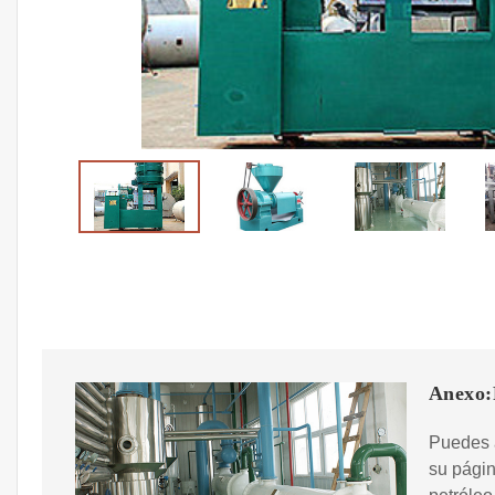
Anexo:
Puedes a
su págin