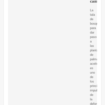
cambio
La
tala
de
bosques
para
dar
paso
a
las
plantacion
de
palma
aceitera
es
uno
de
los
principales
impulsores
de
la
deforestac