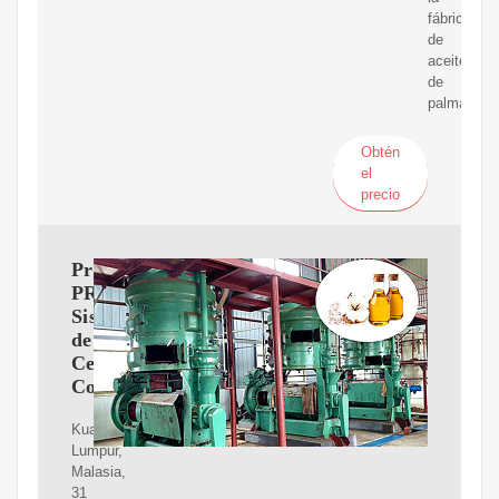
fábrica
de
aceite
de
palma.
Obtén
el
precio
Presentamos
PRISMA:
Sistema
de
Certificación,
Comercio
Kuala
Lumpur,
Malasia,
31