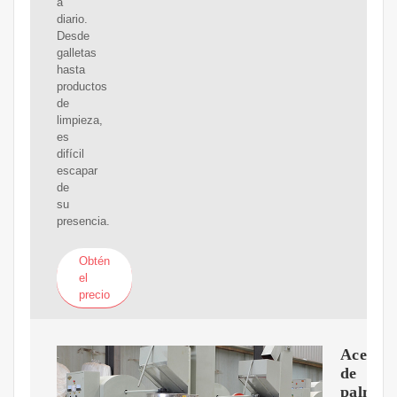
a
diario.
Desde
galletas
hasta
productos
de
limpieza,
es
difícil
escapar
de
su
presencia.
Obtén
el
precio
Aceite
de
palma