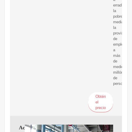
erradicar
la
pobreza
mediante
la
provisión
de
empleo
a
más
de
medio
millón
de
personas.
Obtén
el
precio
Aceite