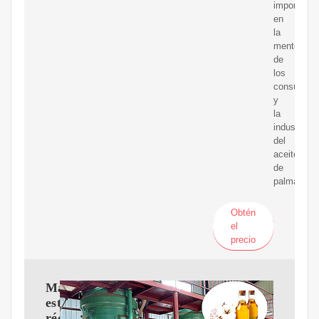
importante
en
la
mente
de
los
consumido
y
la
industria
del
aceite
de
palma
Obtén
el
precio
Malasia
establece
récord