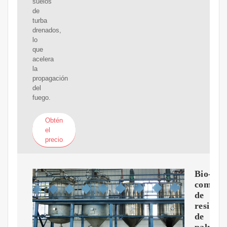
suelos
de
turba
drenados,
lo
que
acelera
la
propagación
del
fuego.
Obtén
el
precio
Bio-
commod
de
residuo
de
palma