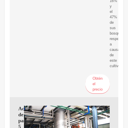
16%
y
el
47%
de
sus
bosques,
respectiva
a
causa
de
este
cultivo.
Obtén
el
precio
Aceite
de
palma:
5