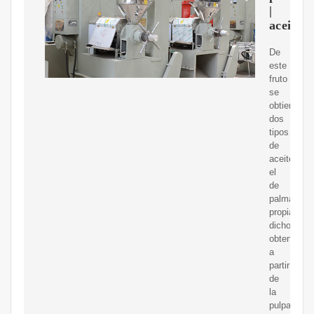
|
aceited
De
este
fruto
se
obtienen
dos
tipos
de
aceite:
el
de
palma
propiamen
dicho,
obtenido
a
partir
de
la
pulpa,