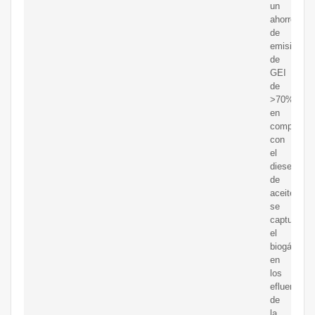
un
ahorro
de
emisiones
de
GEI
de
>70%
en
comparaci
con
el
diesel
de
aceitesi
se
captura
el
biogás
en
los
efluentes
de
la