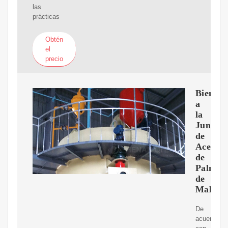
las
prácticas
Obtén
el
precio
Bienven
a
la
Junta
de
Aceite
de
Palma
de
Malasi
De
acuerdo