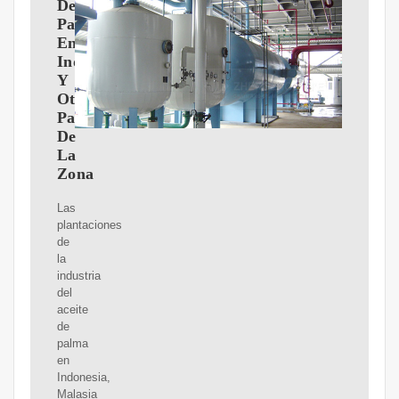
De
Palma
En
Indonesia
Y
Otros
Países
De
La
Zona
Las
plantaciones
de
la
industria
del
aceite
de
palma
en
Indonesia,
Malasia