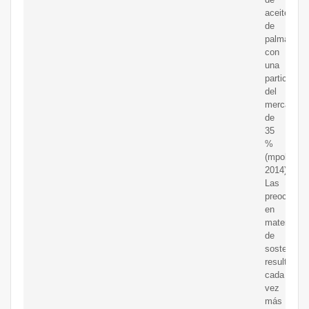
aceite
de
palma,
con
una
participaci
del
mercado
de
35
%
(mpob,
2014).
Las
preocupac
en
materia
de
sostenibili
resultan
cada
vez
más