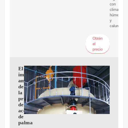
con
climas
húmedos
y
calurosos.
Obtén
el
precio
El
impacto
ambiental
de
la
producción
de
aceite
de
palma