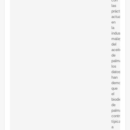
con
las
prácticas
actuales
en
la
industria
malaya
del
aceite
de
palma,
los
datos
han
demostrad
que
el
biodiesel
de
palma
contribuye
típicament
a