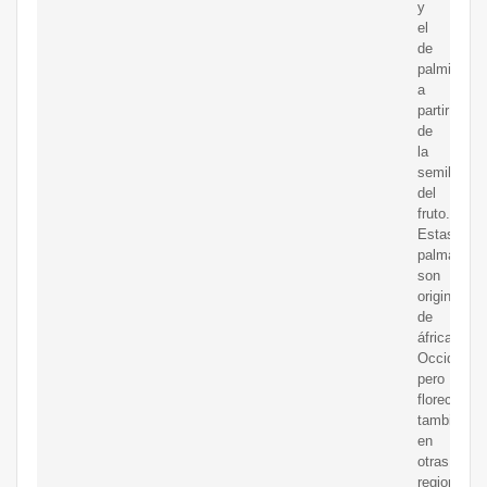
y
el
de
palmiste,
a
partir
de
la
semilla
del
fruto.
Estas
palmas
son
originarias
de
áfrica
Occidental
pero
florecen
también
en
otras
regiones