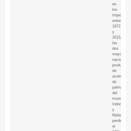
en
los
trópicos:
entre
1972
y
2015,
las
dos
mayores
naciones
productora
de
aceite
de
palma
del
mundo,
Indonesia
y
Malasia,
perdieron
el