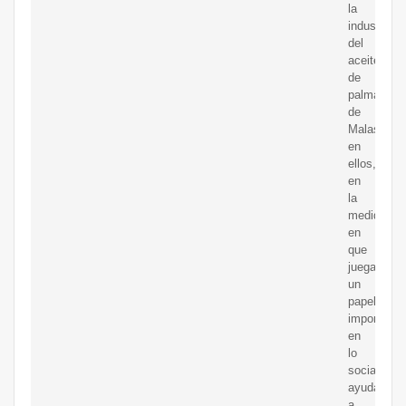
la
industria
del
aceite
de
palma
de
Malasia
en
ellos,
en
la
medida
en
que
juega
un
papel
importante
en
lo
social,
ayudando
a