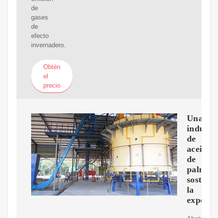
de
gases
de
efecto
invernadero.
Obtén
el
precio
Una
industr
de
aceite
de
palma
sostenib
la
experie