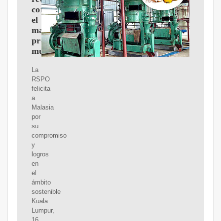
como
el
mayor
productor
mundial
La
RSPO
felicita
a
Malasia
por
su
compromiso
y
logros
en
el
ámbito
sostenible
Kuala
Lumpur,
16