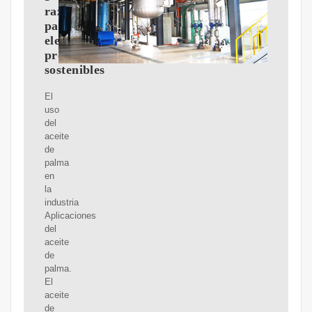
razones
para
elegir
productos
sostenibles
El
uso
del
aceite
de
palma
en
la
industria
Aplicaciones
del
aceite
de
palma.
El
aceite
de