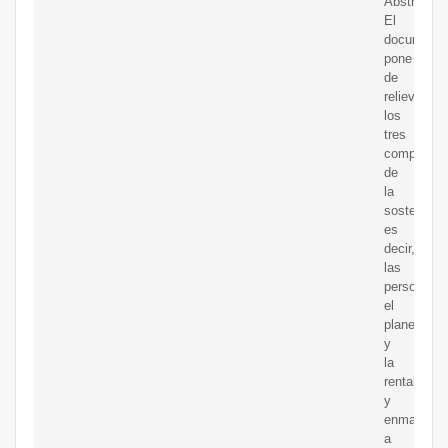
Abstract
El
documento
pone
de
relieve
los
tres
component
de
la
sostenibili
es
decir,
las
personas,
el
planeta
y
la
rentabilida
y
enmarca
a