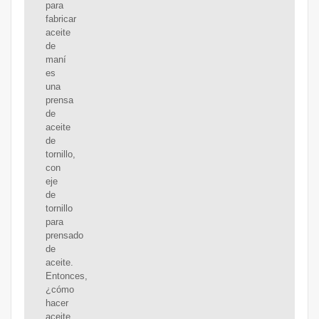
para
fabricar
aceite
de
maní
es
una
prensa
de
aceite
de
tornillo,
con
eje
de
tornillo
para
prensado
de
aceite.
Entonces,
¿cómo
hacer
aceite