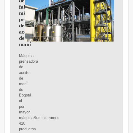
de
fábrica,
máquina
prensadora
de
aceite
de
maní
Máquina
prensadora
de
aceite
de
maní
de
Bogotá
al
por
mayor,
máquinaSuministramos
410
productos