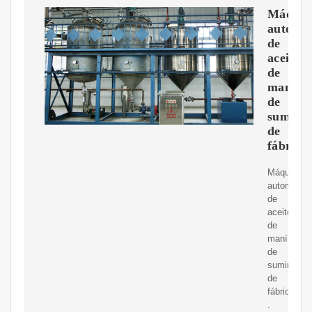
Máquin
automát
de
aceite
de
maní
de
suminis
de
fábrica
Máquina
automática
de
aceite
de
maní
de
suministro
de
fábrica
.