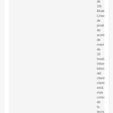
de
10t.
Modelo:
Línea
de
producción
de
aceite
de
maní
de
10
toneladas
Informació
básica
del
cliente:Nue
cliente
está
más
consciente
de
la
tecnología