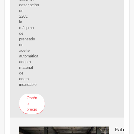
descripción
de
220v,
la
máquina
de
prensado
de
aceite
automática
adopta
material
de
acero
inoxidable
Obtén
el
precio
Fabrica