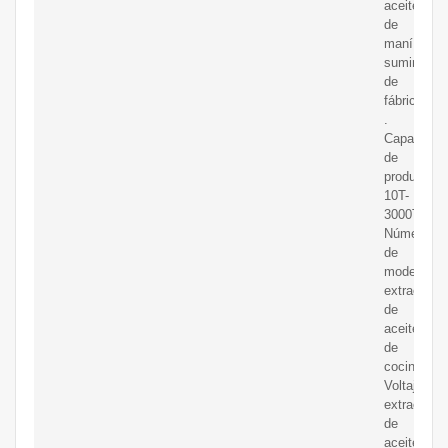
aceite
de
maní,
suministro
de
fábrica
.
Capacidad
de
producción
10T-
3000T/D;
Número
de
modelo:
extracción
de
aceite
de
cocina;
Voltaje:
extracción
de
aceite