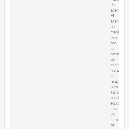
del
aceite.
El
aceite
de
maní
exprimido
por
la
prensa
de
aceite
hidráulica
es
relativame
puro.
También
puede
equiparse
con
un
filtro
de