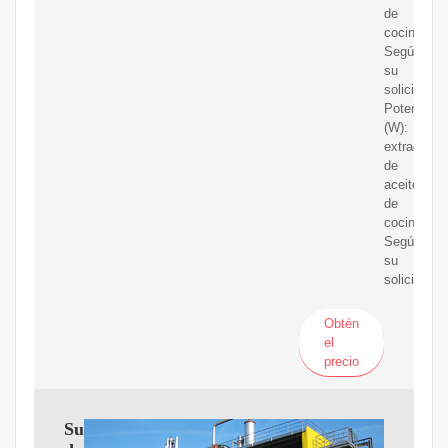
de
cocina
Según
su
solicitud;
Potencia
(W):
extracción
de
aceite
de
cocina
Según
su
solicitud
Obtén
el
precio
Suministro