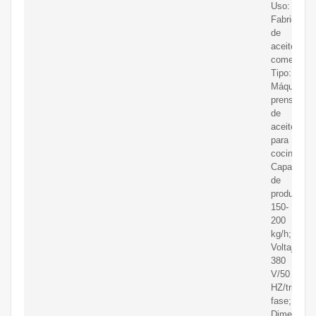
Uso:
Fabricació
de
aceite
comestible
Tipo:
Máquina
prensadora
de
aceite
para
cocinar;
Capacidad
de
producción
150-
200
kg/h;
Voltaje:
380
V/50
HZ/triple
fase;
Dimensión