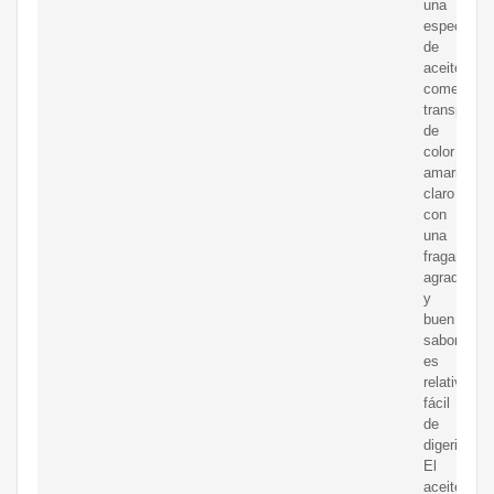
una
especie
de
aceite
comestible
transparen
de
color
amarillo
claro
con
una
fragancia
agradable
y
buen
sabor,
es
relativame
fácil
de
digerir.
El
aceite