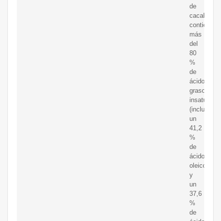
de
cacahuete
contiene
más
del
80
%
de
ácidos
grasos
insaturado
(incluyend
un
41,2
%
de
ácido
oleico
y
un
37,6
%
de