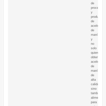
de
procesami
y
producción
de
aceite
de
maní
y
no
solo
quiere
obtener
aceite
de
maní
de
alta
calidad,
sino
también
alimento
para