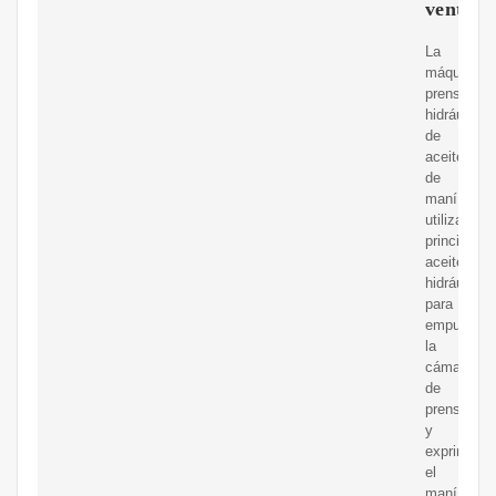
venta/p
La
máquina
prensadora
hidráulica
de
aceite
de
maní
utiliza
principalm
aceite
hidráulico
para
empujar
la
cámara
de
prensa
y
exprimir
el
maní