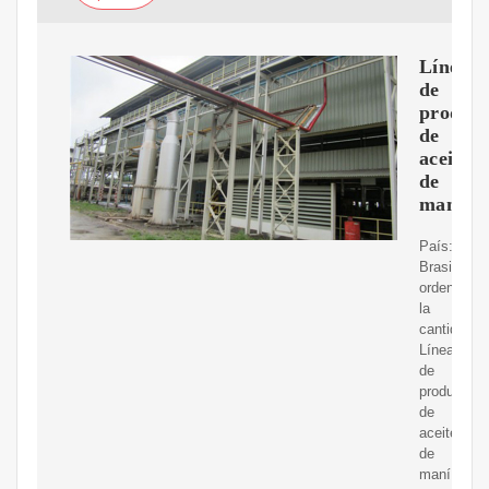
Línea
de
producc
de
aceite
de
maní
País:
Brasil.
ordene
la
cantidad:
Línea
de
producción
de
aceite
de
maní