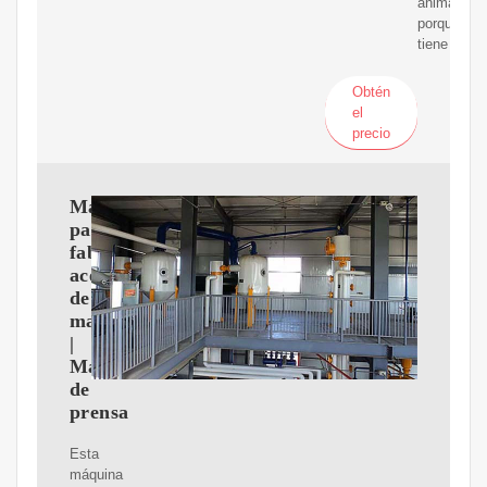
animales,
porque
tiene
Obtén
el
precio
Máquina
para
fabricar
aceite
de
maní
|
Máquina
de
prensa
Esta
máquina