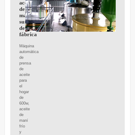
aceite
de
maní,
suministro
de
fábrica
Máquina
automática
de
prensa
de
aceite
para
el
hogar
de
600w,
aceite
de
maní
frío
y