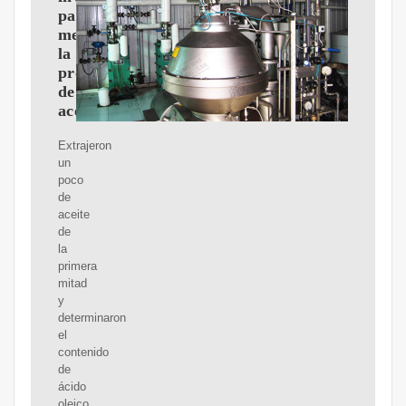
para
mejorar
la
producción
de
aceite
Extrajeron
un
poco
de
aceite
de
la
primera
mitad
y
determinaron
el
contenido
de
ácido
oleico