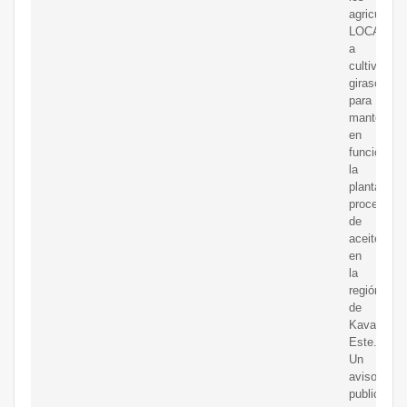
agricultore
LOCALES
a
cultivar
girasoles
para
mantener
en
funcionami
la
planta
procesado
de
aceite
en
la
región
de
Kavango
Este.
Un
aviso
publicado