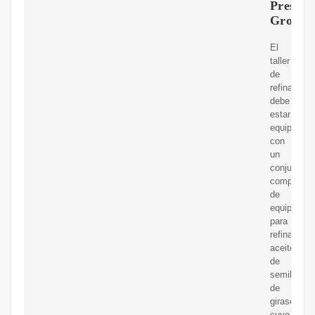
Press
Group
El
taller
de
refinación
debe
estar
equipado
con
un
conjunto
completo
de
equipos
para
refinar
aceite
de
semilla
de
girasol,
cuyo