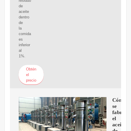
residuo
de
aceite
dentro
de
la
comida
es
inferior
al
1%.
Obtén
el
precio
Cómo
se
fabrica
el
aceite
de