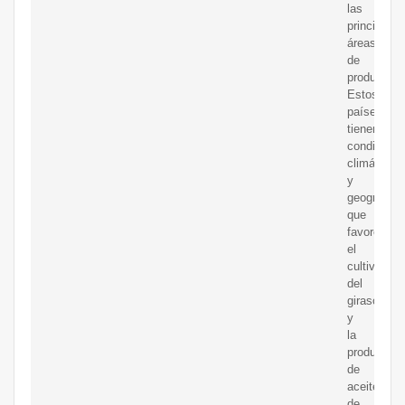
las
principales
áreas
de
producción
Estos
países
tienen
condicione
climáticas
y
geográfica
que
favorecen
el
cultivo
del
girasol
y
la
producción
de
aceite
de