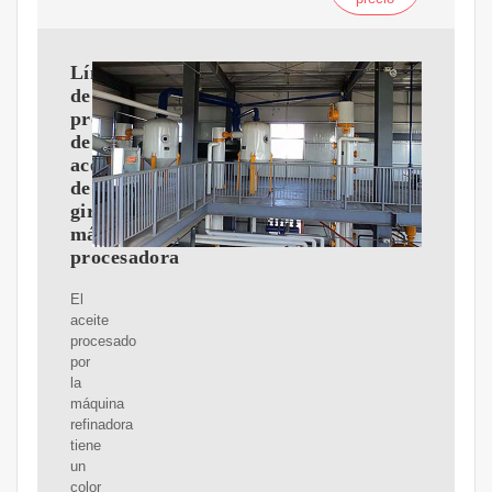
Línea
de
producción
de
aceite
de
girasol,
máquina
procesadora
El
aceite
procesado
por
la
máquina
refinadora
tiene
un
color