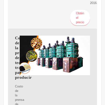
2016.
Obtén
el
precio
Costo
de
la
prensa
de
tecnología
tradicional
para
producir
Costo
de
la
prensa
de