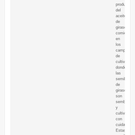
producción
del
aceite
de
girasol
comienza
en
los
campos
de
cultivo,
donde
las
semillas
de
girasol
son
sembradas
y
cultivadas
con
cuidado.
Estas