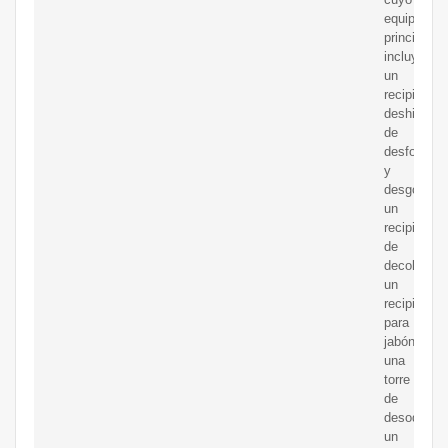
equipo
principal
incluye:
un
recipiente
deshidrata
de
desfosfora
y
desgomado
un
recipiente
de
decoloraci
un
recipiente
para
jabón,
una
torre
de
desodoriza
un