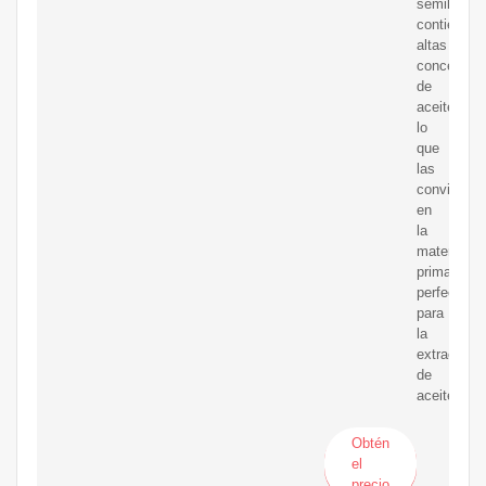
semillas
contienen
altas
concentrac
de
aceite,
lo
que
las
convierte
en
la
materia
prima
perfecta
para
la
extracción
de
aceite.
Obtén
el
precio