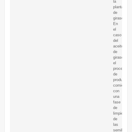
la
planta
de
girasol?
En
el
caso
del
aceite
de
girasol,
el
proceso
de
producción
comienza
con
una
fase
de
limpieza
de
las
semillas