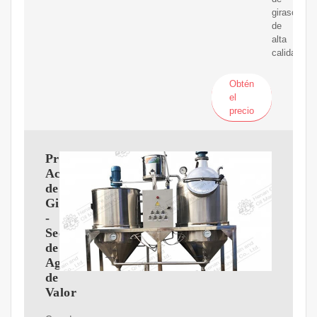
girasol
de
alta
calidad.
Obtén
el
precio
Proceso
Aceite
de
Girasol
-
Secretaria
de
Agregado
de
Valor