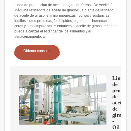
Línea de producción de aceite de girasol_Prensa De Aceite. 3.
Máquina refinadora de aceite de girasol: La planta de refinado
de aceite de girasol elimina impurezas nocivas y sustancias
inútiles, como proteínas, fosfolípidos, pigmentos, humedad,
ceras y otras impurezas. Y entonces el aceite de girasol refinado
puede alcanzar el estándar de los alimentos y el
almacenamiento. a.
Obtener consulta
Línea
de
producc
de
aceite
de
girasol
-
Oil