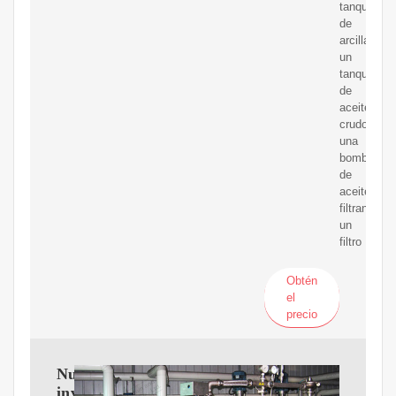
tanque
de
arcilla,
un
tanque
de
aceite
crudo,
una
bomba
de
aceite
filtrante,
un
filtro
Obtén
el
precio
Nueva
investigación