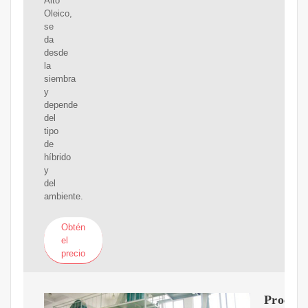
Alto
Oleico,
se
da
desde
la
siembra
y
depende
del
tipo
de
híbrido
y
del
ambiente.
Obtén
el
precio
Proceso