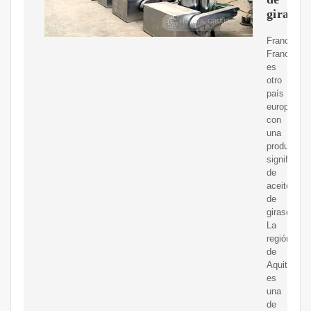
girasol
Francia:
Francia
es
otro
país
europeo
con
una
producción
significativ
de
aceite
de
girasol.
La
región
de
Aquitania
es
una
de