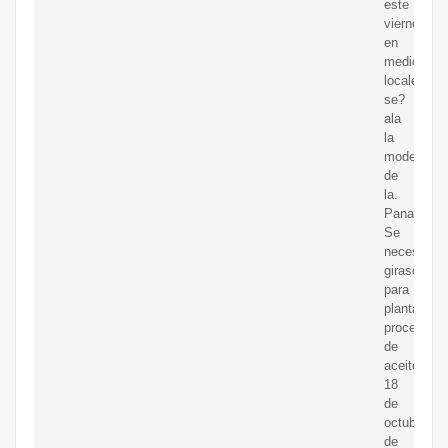
este
viernes
en
medios
locales
se?
ala
la
moderniza
de
la.
Panamá:
Se
necesitan
girasoles
para
planta
procesado
de
aceite.
18
de
octubre
de