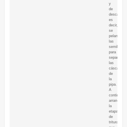
y
de
descascari
es
decir,
se
pelan
las
semillas
para
separar
las
cáscaras
de
la
pipa.
A
continuaci
arranca
la
etapa
de
triturado,