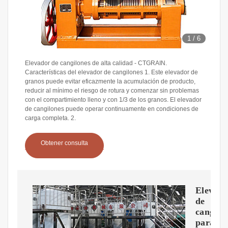
1
/
6
Elevador de cangilones de alta calidad - CTGRAIN.
Características del elevador de cangilones 1. Este elevador de
granos puede evitar eficazmente la acumulación de producto,
reducir al mínimo el riesgo de rotura y comenzar sin problemas
con el compartimiento lleno y con 1/3 de los granos. El elevador
de cangilones puede operar continuamente en condiciones de
carga completa. 2.
Obtener consulta
Elevado
de
cangilo
para