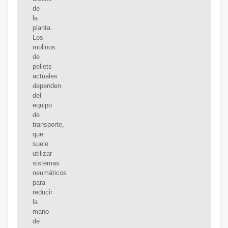
de
la
planta.
Los
molinos
de
pellets
actuales
dependen
del
equipo
de
transporte,
que
suele
utilizar
sistemas
neumáticos
para
reducir
la
mano
de