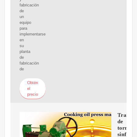
fabricación
de
un
equipo
para
implementarse
en
su
planta
de
fabricación
de
Obtén
el
precio
Transp
de
tornillo
sinfín