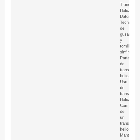
Transporta
Helicoidal,
Datos
Tecnicos
de
gusano
y
tornillo
sinfin,
Partes
de
transporta
helicoidal,
Uso
de
transporta
Helicoidale
Componen
de
un
transporta
helicoidal.
Mantenimi