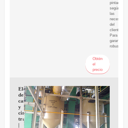
pintado,
según
las
necesidad
del
cliente.
Para
garantizar
robustez
Obtén
el
precio
Elevadores
de
cangilones
y
cintas
transportadoras
|