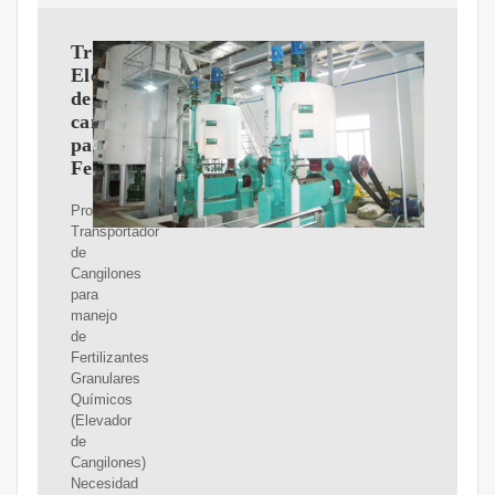
Transportador
Elevador
de
cangilones
para
Fertilizantes
Proyecto:
Transportador
de
Cangilones
para
manejo
de
Fertilizantes
Granulares
Químicos
(Elevador
de
Cangilones)
Necesidad