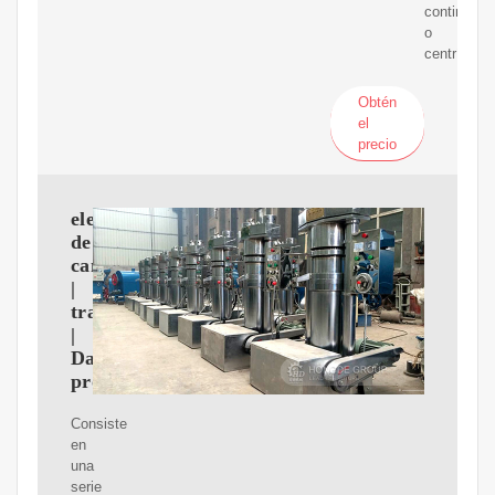
continuo
o
centrífugo.
Obtén
el
precio
elevador
de
cangilones
|
transportador
|
Darko
proveedor
Consiste
en
una
serie