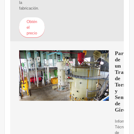
la
fabricación.
Obtén
el
precio
Partes
de
un
Transp
de
Tornill
y
Sentido
de
Giro
Informació
Técnica
de