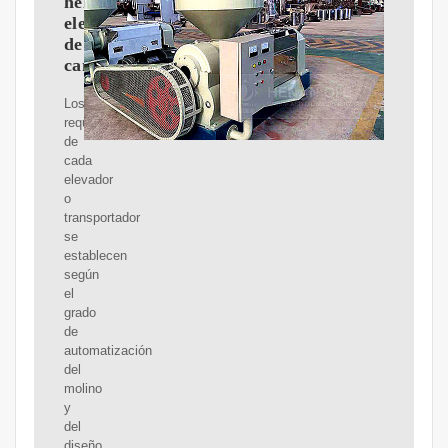
helicoidales,
elevadores
de
cangilones
Los
requisitos
de
cada
elevador
o
transportador
se
establecen
según
el
grado
de
automatización
del
molino
y
del
diseño