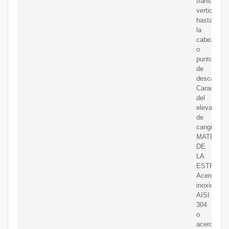
transporta
verticalme
hasta
la
cabeza
o
punto
de
descarga.
Caracterís
del
elevador
de
cangilones
MATERIA
DE
LA
ESTRUCT
Acero
inoxidable
AISI
304
o
acero