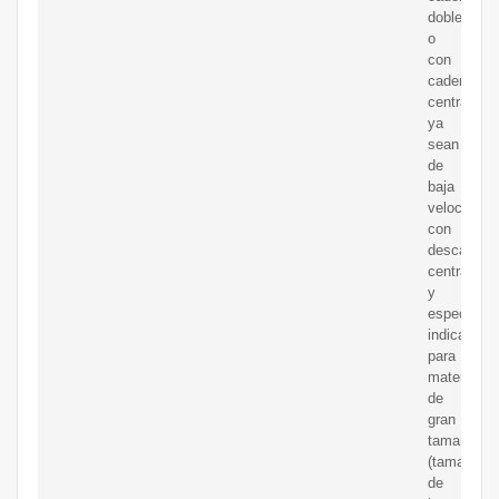
doble
o
con
cadena
central,
ya
sean
de
baja
velocidad
con
descarga
central
y
especialm
indicados
para
materiales
de
gran
tamaño
(tamaño
de