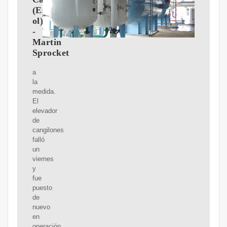
(Espa?
ol)
-
Martin
Sprocket
a
la
medida.
El
elevador
de
cangilones
falló
un
viernes
y
fue
puesto
de
nuevo
en
operación