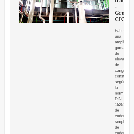
transpo
-
Grupo
CICSA
Fabricamo
una
amplia
gama
de
elevadores
de
cangilones
construido
según
la
norma
DIN
15251,
de
cadena
simple,
de
cadena