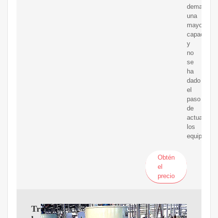
demanda
una
mayor
capacidad
y
no
se
ha
dado
el
paso
de
actualizar
los
equipos.
Obtén
el
precio
Transportadores