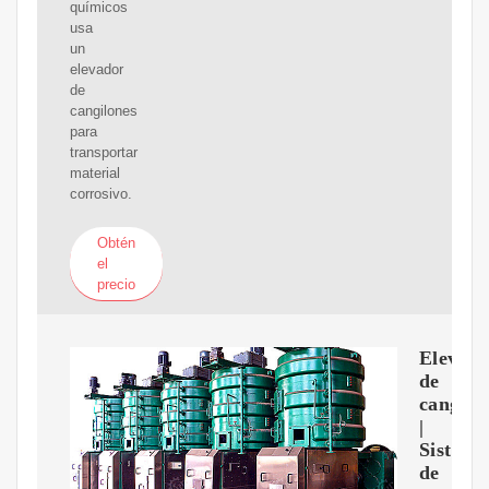
químicos
usa
un
elevador
de
cangilones
para
transportar
material
corrosivo.
Obtén
el
precio
Elevad
de
cangilo
|
Sistema
de