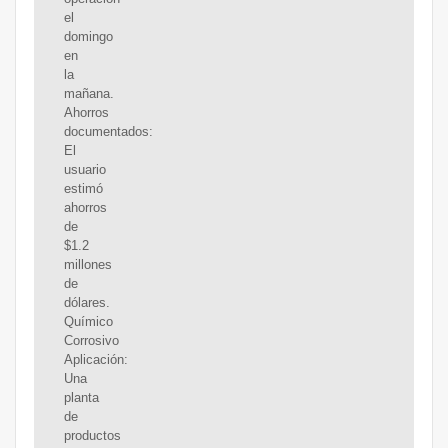
el
domingo
en
la
mañana.
Ahorros
documentados:
El
usuario
estimó
ahorros
de
$1.2
millones
de
dólares.
Químico
Corrosivo
Aplicación:
Una
planta
de
productos