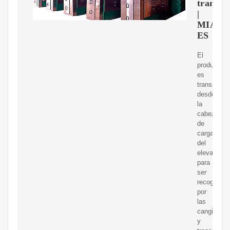
transpo
|
MIAL
ES
El
producto
es
transporta
desde
la
cabeza
de
carga
del
elevador
para
ser
recogido
por
las
cangilones
y