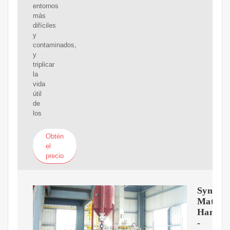
entornos
más
difíciles
y
contaminados,
y
triplicar
la
vida
útil
de
los
Obtén
el
precio
Syntro
Materia
Handli
-