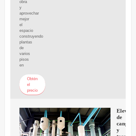
obra
y
aprovechar
mejor
el
espacio
construyendo
plantas
de
varios
pisos
en
Obtén
el
precio
Elevado
de
cangilo
y