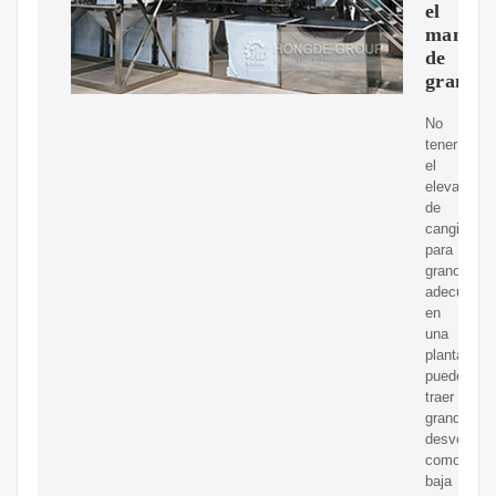
el
manejo
de
granos
No
tener
el
elevador
de
cangilones
para
granos
adecuado
en
una
planta
puede
traer
grandes
desventaja
como
baja