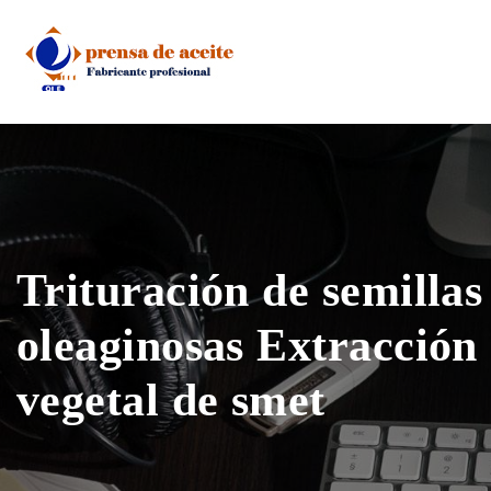
Skip
to
content
Trituración de semillas
oleaginosas Extracción 
vegetal de smet