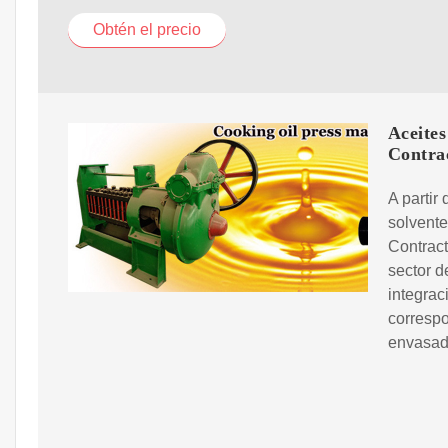
Obtén el precio
Aceites
Contra
A partir
solvente
Contract
sector d
integrac
correspo
envasado