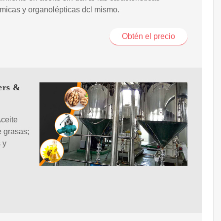
ímicas y organolépticas dcl mismo.
Obtén el precio
ers &
Aceite
e grasas;
 y