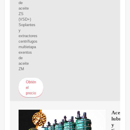
de
aceite
ZS
(VSD+)
Soplantes
y
extractores
centrífugos
multietapa
exentos
de
aceite
ZM
Obtén
el
precio
Aceite,
lubrica
y