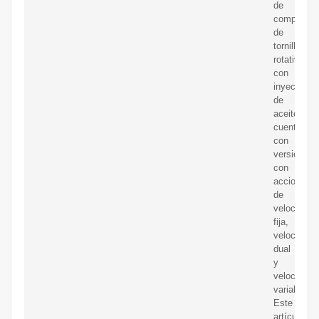
de
compresor
de
tornillo
rotativo
con
inyección
de
aceite
cuenta
con
versiones
con
accionami
de
velocidad
fija,
velocidad
dual
y
velocidad
variable.
Este
artículo