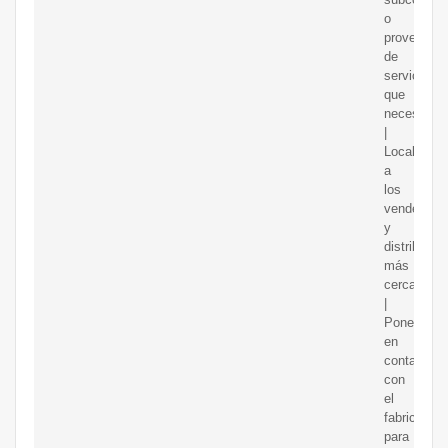
o
proveedor
de
servicios
que
necesita
|
Localizar
a
los
vendedore
y
distribuido
más
cercanos
|
Ponerse
en
contacto
con
el
fabricante
para