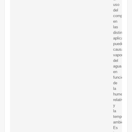
uso
del
compresor
en
las
distintas
aplicacion
puede
causar
vaporizaci
del
agua
en
función
de
la
humedad
relativa
y
la
temperatur
ambiente.
Es