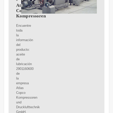
-
Atlas
Copco
Kompressoren
Encuentre
toda
la
información
del
producto:
aceite
de
lubricación
2901160600
de
la
empresa
Atlas
Copco
Kompressoren
und
Drucklufttechnik
GmbH.