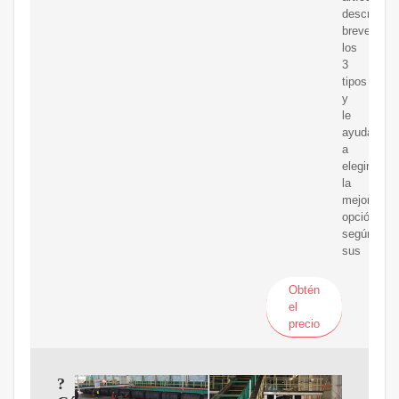
describe
brevement
los
3
tipos
y
le
ayuda
a
elegir
la
mejor
opción
según
sus
Obtén
el
precio
?