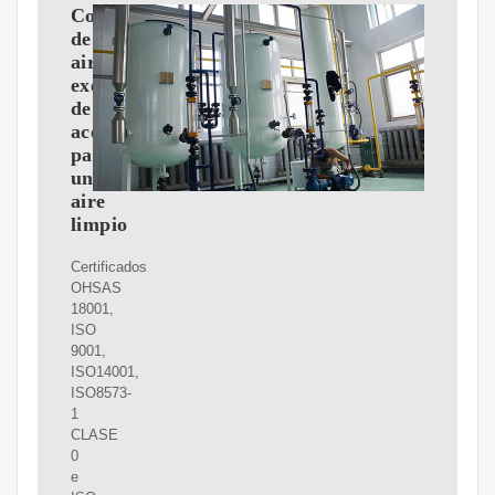
Compresores
de
aire
exentos
de
aceite
para
un
aire
limpio
Certificados
OHSAS
18001,
ISO
9001,
ISO14001,
ISO8573-
1
CLASE
0
e