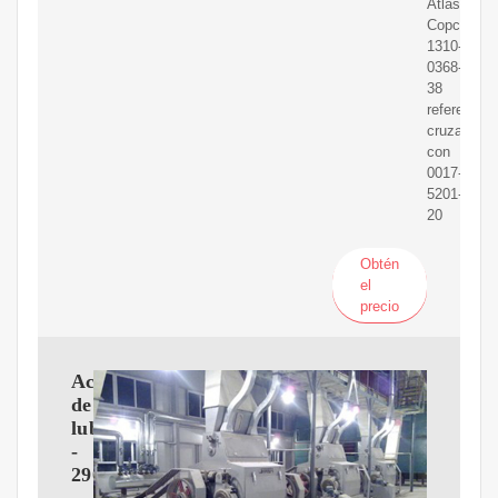
Atlas
Copco
1310-
0368-
38
referencia
cruzada
con
0017-
5201-
20
Obtén
el
precio
Aceite
de
lubricación
-
2901160600