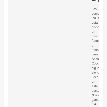
Los
compresor
industriale
están
disponible
en
muchas
formas
y
tamaños,
pero
Atlas
Copco
sigue
siendo
líder
en
este
sector.
Nuestra
gama
GA