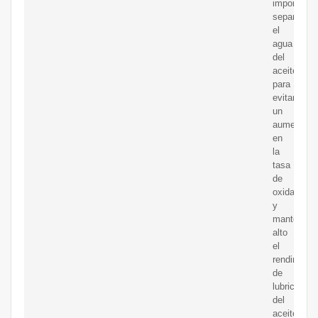
importante
separar
el
agua
del
aceite
para
evitar
un
aumento
en
la
tasa
de
oxidación
y
mantener
alto
el
rendimient
de
lubricación
del
aceite.