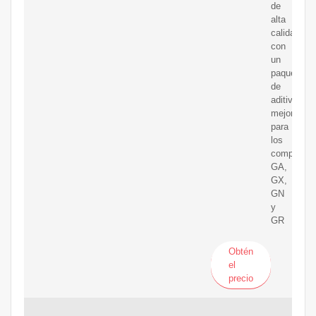
de
alta
calidad
con
un
paquete
de
aditivos
mejorado
para
los
compresor
GA,
GX,
GN
y
GR
Obtén
el
precio