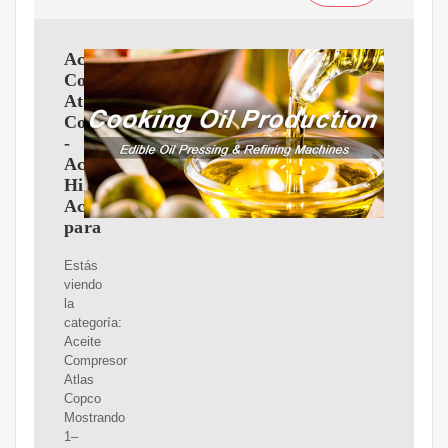
Aceite
Compresor
Atlas
Copco
-
Aceite
Hidraulico,
Aceite
para
Estás
viendo
la
categoría:
Aceite
Compresor
Atlas
Copco
Mostrando
1–