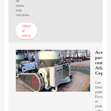
de
venta
más
cercanos.
Obtén
el
precio
Aceites
para
compre
Atlas
Copco
Con
DirectIndus
podrá:
Encontrar
el
producto,
subcontrat