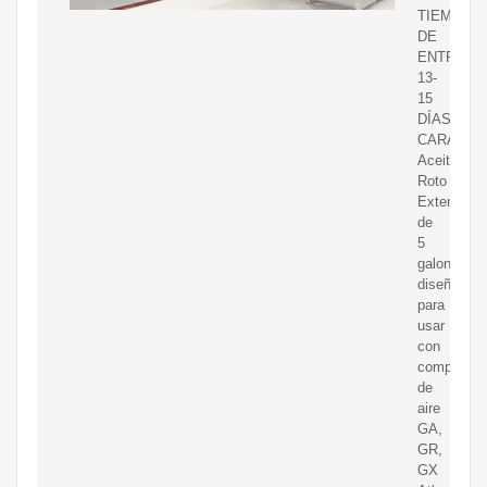
TIEMPO
DE
ENTREGA
13-
15
DÍAS
CARACTER
Aceite
Roto
Extend
de
5
galones:
diseñado
para
usar
con
compresor
de
aire
GA,
GR,
GX