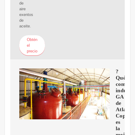
de
aire
exentos
de
aceite.
Obtén
el
precio
?
Qué
compre
industri
GA
de
Atlas
Copco
es
la
mejor