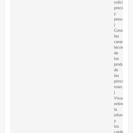
solicitar
precios
y
presupues
|
Consultar
las
característ
técnicas
de
los
productos
de
las
principales
marcas
|
Visualizar
online
la
informació
y
los
catálogos