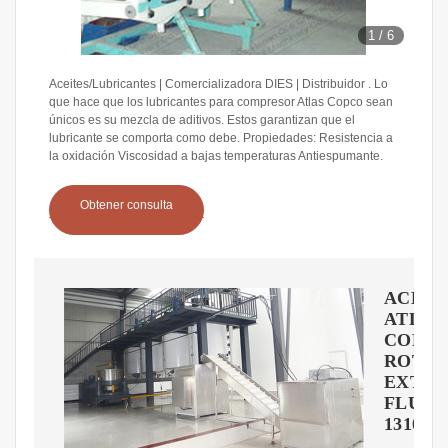
1
/
6
Aceites/Lubricantes | Comercializadora DIES | Distribuidor . Lo
que hace que los lubricantes para compresor Atlas Copco sean
únicos es su mezcla de aditivos. Estos garantizan que el
lubricante se comporta como debe. Propiedades: Resistencia a
la oxidación Viscosidad a bajas temperaturas Antiespumante.
Obtener consulta
ACEIT
ATLAS
COPC
ROTO-
EXTE
FLUID,
131003