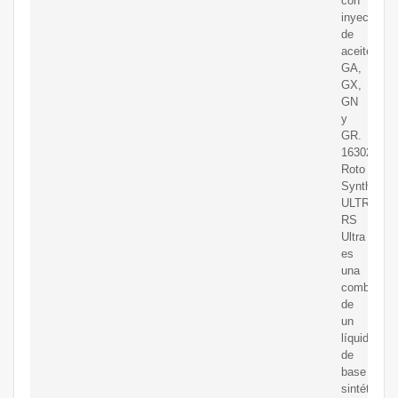
con
inyección
de
aceite
GA,
GX,
GN
y
GR.
163020410
Roto
Synthetic
ULTRA
RS
Ultra
es
una
combinaci
de
un
líquido
de
base
sintética