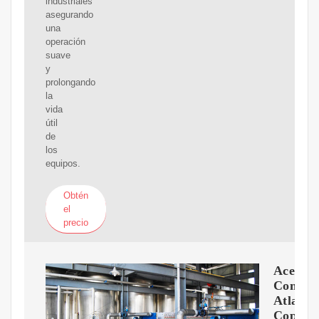
industriales
asegurando
una
operación
suave
y
prolongando
la
vida
útil
de
los
equipos.
Obtén
el
precio
Aceite
Compre
Atlas
Copco