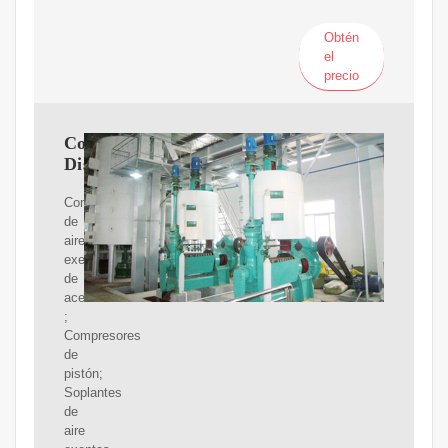
Obtén
el
precio
Colombia
Distribuidores
Compresores
de
aire
exentos
de
aceite
;
Compresores
de
pistón;
Soplantes
de
aire