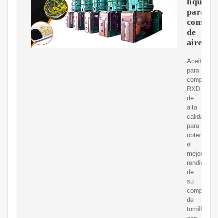
líquido
para
compre
de
aire
Aceite
para
compresor
RXD
de
alta
calidad
para
obtener
el
mejor
rendimient
de
su
compresor
de
tornillo