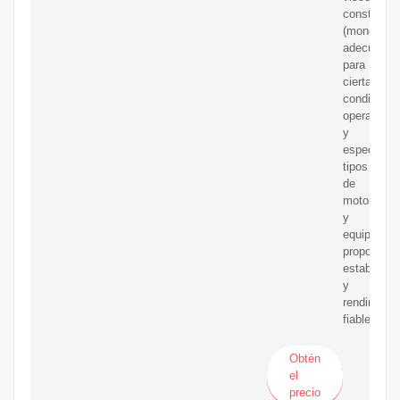
constante
(monograd
adecuados
para
ciertas
condicione
operativas
y
específico
tipos
de
motores
y
equipos
proporcion
estabilidad
y
rendimient
fiable.
Obtén
el
precio