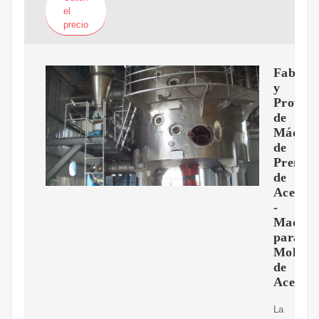
el
precio
Fabrica
y
Provee
de
Máquin
de
Prensa
de
Aceite
-
Maquin
para
Molino
de
Aceite
La