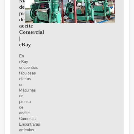
Máquinas
de
prensa
de
aceite
Comercial
|
eBay
En
eBay
encuentras
fabulosas
ofertas
en
Máquinas
de
prensa
de
aceite
Comercial.
Encontrarás
artículos