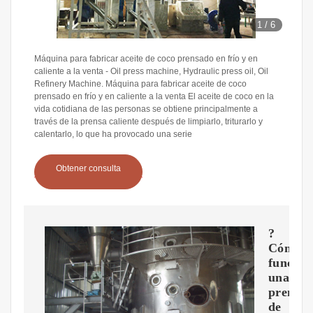
1
/
6
Máquina para fabricar aceite de coco prensado en frío y en
caliente a la venta - Oil press machine, Hydraulic press oil, Oil
Refinery Machine. Máquina para fabricar aceite de coco
prensado en frío y en caliente a la venta El aceite de coco en la
vida cotidiana de las personas se obtiene principalmente a
través de la prensa caliente después de limpiarlo, triturarlo y
calentarlo, lo que ha provocado una serie
Obtener consulta
?
Cómo
funcion
una
prensa
de