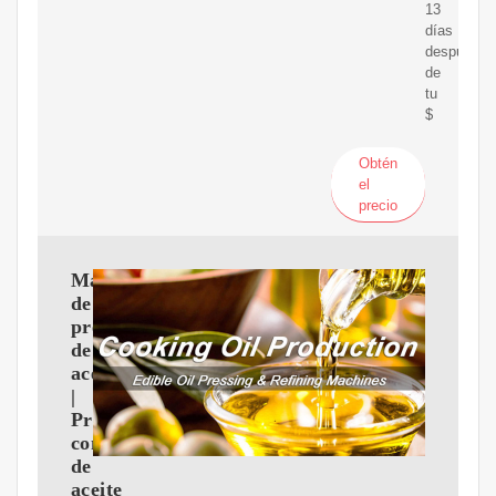
13
días
después
de
tu
$
Obtén
el
precio
Máquina
de
prensa
de
aceite
|
Prensa
comercial
de
aceite