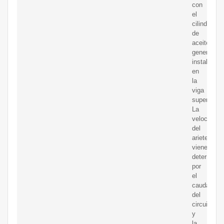
con
el
cilindro
de
aceite
generalme
instalado
en
la
viga
superior.
La
velocidad
del
ariete
viene
determina
por
el
caudal
del
circuito
y
la