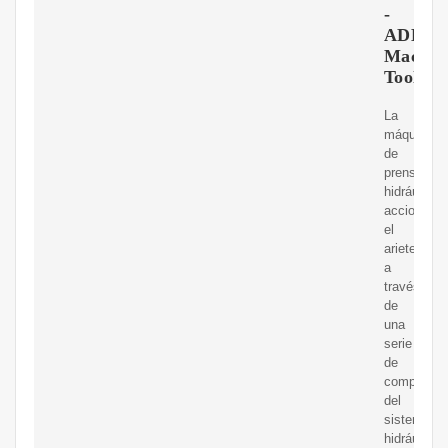
-
ADH
Machin
Tool
La
máquina
de
prensa
hidráulica
acciona
el
ariete
a
través
de
una
serie
de
component
del
sistema
hidráulico,