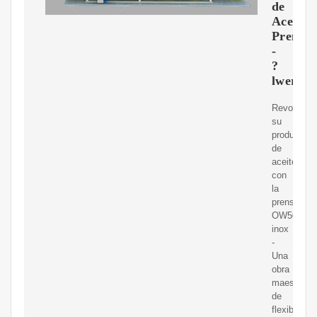
de
Aceite
Premi
-
?
lwerk
Revolucio
su
producción
de
aceite
con
la
prensa
OW500s-
inox
-
Una
obra
maestra
de
flexibilidad