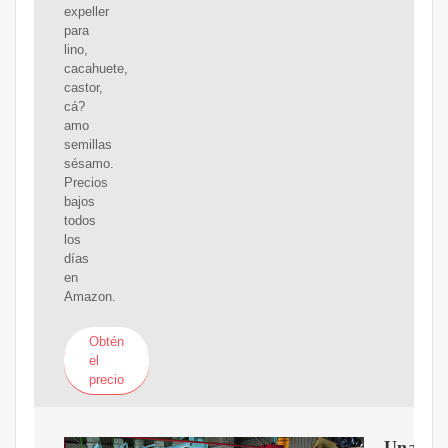
expeller
para
lino,
cacahuete,
castor,
cá?
amo
semillas
sésamo.
Precios
bajos
todos
los
días
en
Amazon.
Obtén
el
precio
Una