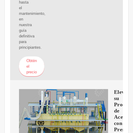
hasta
el
mantenimiento,
en
nuestra
guía
definitiva
para
principiantes.
Obtén
el
precio
Eleve
su
Produc
de
Aceite
con
Prensas