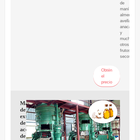
de
maní,
almendras,
avellanas,
anacardos
y
muchos
otros
frutos
secos.
Obtén
el
precio
Máquina
de
extracción
de
aceite
de