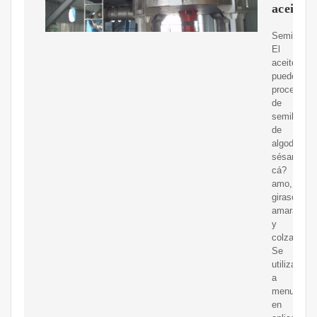
aceite?
Semillas:
El
aceite
puede
proceder
de
semillas
de
algodón,
sésamo,
cá?
amo,
girasol,
amaranto
y
colza.
Se
utilizan
a
menudo
en