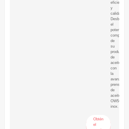
eficiencia
y
calidad
Desbloque
el
potencial
completo
de
su
producción
de
aceite
con
la
avanzada
prensa
de
aceite
OW500s-
inox.
Obtén
el