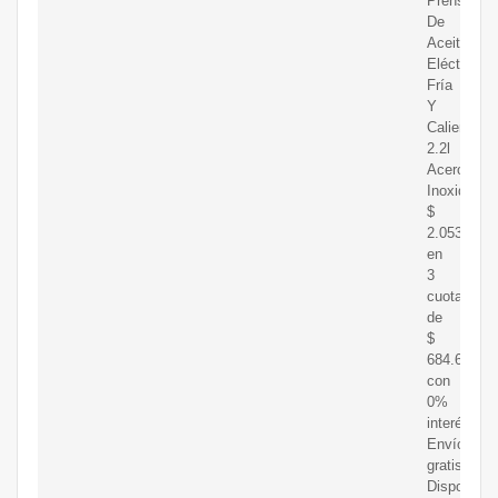
Prensa
De
Aceite
Eléctrica
Fría
Y
Caliente
2.2l
Acero
Inoxid
$
2.053.990
en
3
cuotas
de
$
684.663
con
0%
interés
Envío
gratis
Disponible