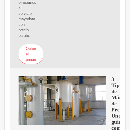
ofrecemos
el
servicio
mayorista
con
precio
barato.
Obtén
el
precio
3
Tipos
de
Máquin
de
Prensa:
Una
guía
comple