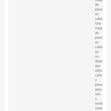
de
prensado
en
caliente.
Una
máquina
de
prensado
en
caliente
es
un
dispositivo
que
utiliza
calor
y
presión
para
unir
o
moldear
materiales