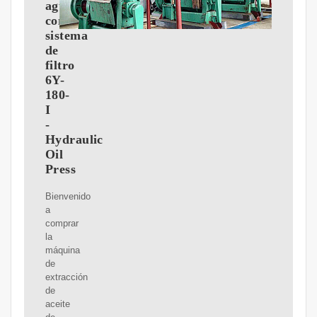
aguacate
con
sistema
de
filtro
6Y-
180-
I
-
Hydraulic
Oil
Press
Bienvenido
a
comprar
la
máquina
de
extracción
de
aceite