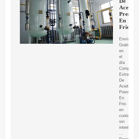
De
Aceite
Prensa
En
Frio
Envíos
Gratis
en
el
día
Compre
Extractor
De
Aceite
Prensado
En
Frio
en
cuotas
sin
interés!
...