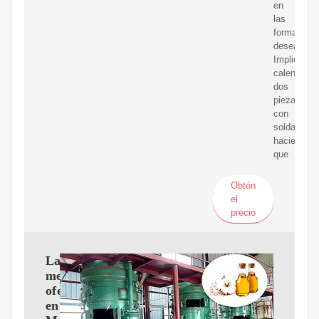
en
las
formas
deseadas.
Implica
calentar
dos
piezas
con
soldadura,
haciendo
que
Obtén
el
precio
Las
mejores
ofertas
en