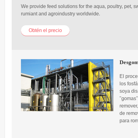
We provide feed solutions for the aqua, poultry, pet, s
rumiant and agroindustry worldwide.
Obtén el precio
Desgom
El proce
los fosf
soya dis
"gomas":
remover,
de remov
para rom