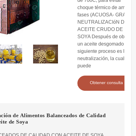
de 70oC, para evitar
choque térmico de ambas
fases (ACUOSA- GRASA)
NEUTRALIZACIóN DEL
ACEITE CRUDO DE
SOYA Después de obtener
un aceite desgomado el
siguiente proceso es la
neutralización, la cual se
puede
Obtener consulta
ación de Alimentos Balanceados de Calidad
ite de Soya
EADOS DE CALIDAD CON ACEITE DE SOYA