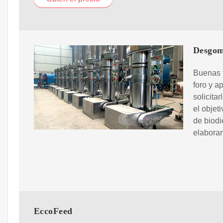
Desgom
Buenas t
foro y a
solicita
el objet
de biodi
elaboran
EccoFeed