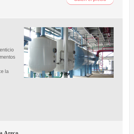
enticio
limentos
ce la
ra Areco