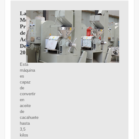
Las
Mejores
Prensas
de
Aceite
De
2025
Esta
máquina
es
capaz
de
convertir
en
aceite
de
cacahuete
hasta
3,5
kilos