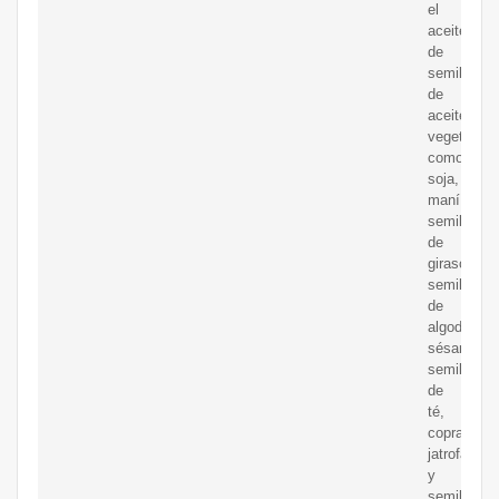
el
aceite
de
semilla
de
aceite
vegetal,
como
soja,
maní,
semillas
de
girasol,
semillas
de
algodón,
sésamo,
semillas
de
té,
copra,
jatrofa
y
semilla