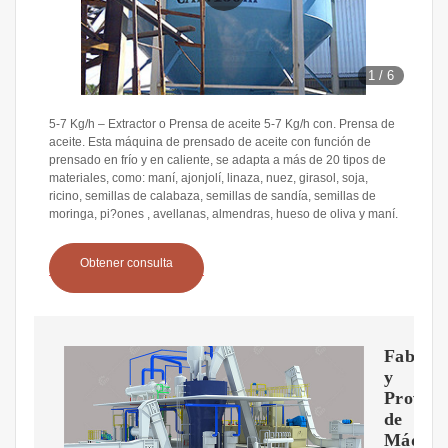
1
/
6
5-7 Kg/h – Extractor o Prensa de aceite 5-7 Kg/h con. Prensa de
aceite. Esta máquina de prensado de aceite con función de
prensado en frío y en caliente, se adapta a más de 20 tipos de
materiales, como: maní, ajonjolí, linaza, nuez, girasol, soja,
ricino, semillas de calabaza, semillas de sandía, semillas de
moringa, pi?ones , avellanas, almendras, hueso de oliva y maní.
Obtener consulta
Fabrica
y
Provee
de
Máquin