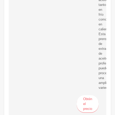
tanto
en
frío
como
en
caliente.
Esta
prensa
de
extracción
de
aceite
profesional
puede
procesar
una
amplia
variedad
Obtén
el
precio