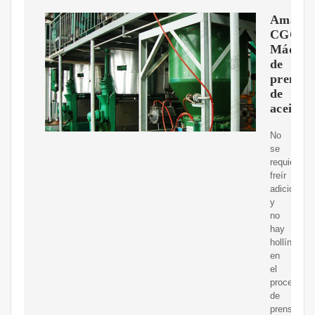
Amazon
CGOL
Máquin
de
prensa
de
aceite
No
se
requiere
freír
adicional,
y
no
hay
hollín
en
el
proceso
de
prensado