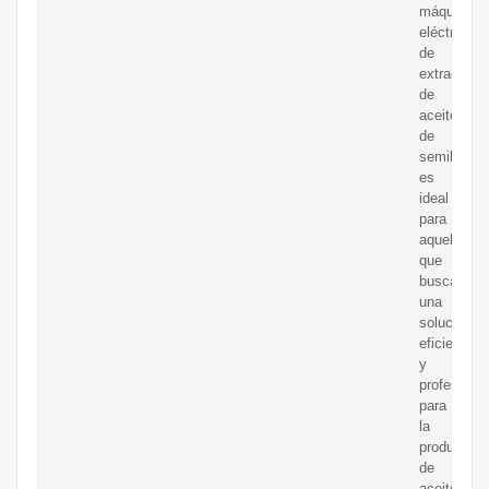
máquina
eléctrica
de
extracción
de
aceite
de
semillas
es
ideal
para
aquellos
que
buscan
una
solución
eficiente
y
profesional
para
la
producción
de
aceite,