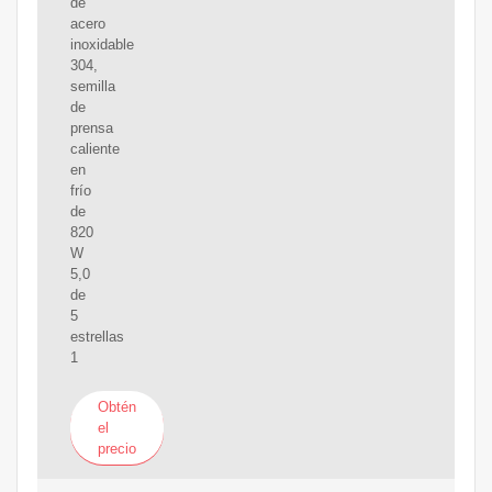
de
acero
inoxidable
304,
semilla
de
prensa
caliente
en
frío
de
820
W
5,0
de
5
estrellas
1
Obtén
el
precio