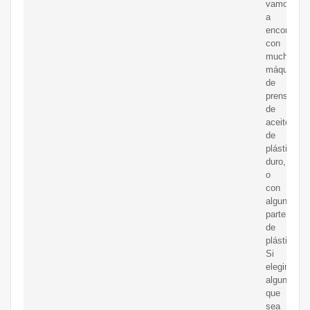
vamos
a
encontrar
con
muchas
máquinas
de
prensado
de
aceite
de
plástico
duro,
o
con
alguna
parte
de
plástico.
Si
elegimos
alguna
que
sea