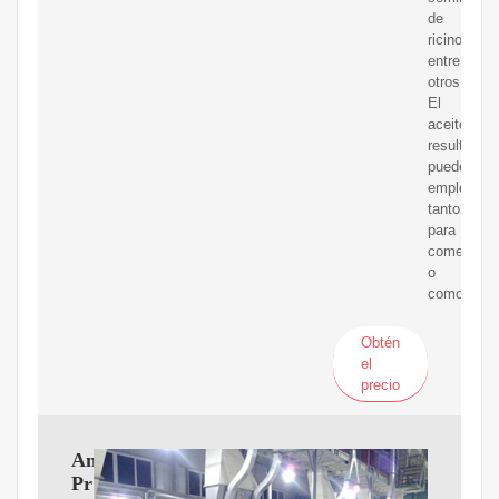
de
ricino,
entre
otros.
El
aceite
resultante
puede
emplearse
tanto
para
comer
o
como
Obtén
el
precio
Amazon.es:
Prensa