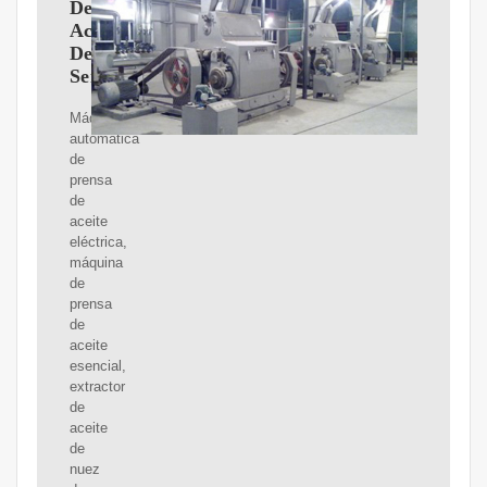
De
Aceite
De
Semillas
Máquina
automática
de
prensa
de
aceite
eléctrica,
máquina
de
prensa
de
aceite
esencial,
extractor
de
aceite
de
nuez