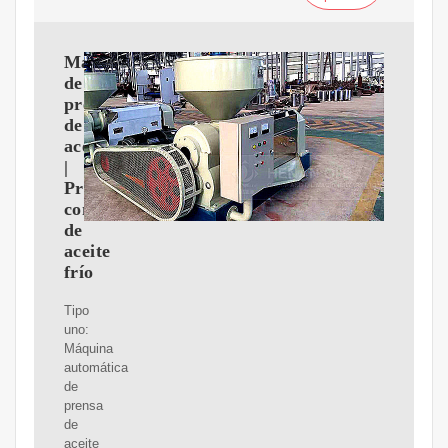
Máquina
de
prensa
de
aceite
|
Prensa
comercial
de
aceite
frío
Tipo
uno:
Máquina
automática
de
prensa
de
aceite