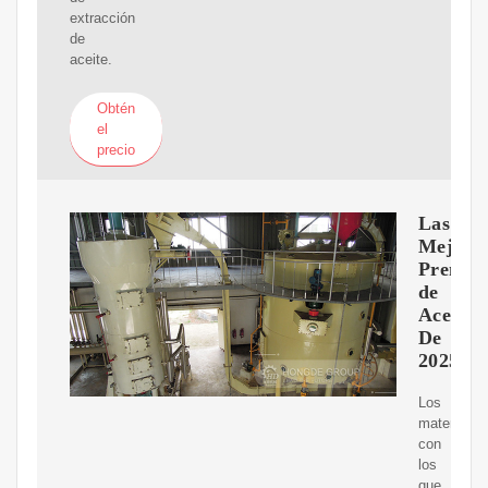
extracción
de
aceite.
Obtén
el
precio
Las
Mejore
Prensas
de
Aceite
De
2025
Los
materiales
con
los
que