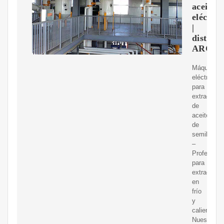
aceite
eléctric
|
distrib
ARC
Máquina
eléctrica
para
extracción
de
aceite
de
semillas
–
Profesiona
para
extracción
en
frío
y
caliente
Nuestra