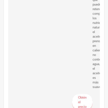
puede
retener
completam
los
nutrientes
naturales;
el
aceite
prensado
en
caliente
no
contiene
agua,
el
aceite
es
más
suave.
Obtén
el
precio