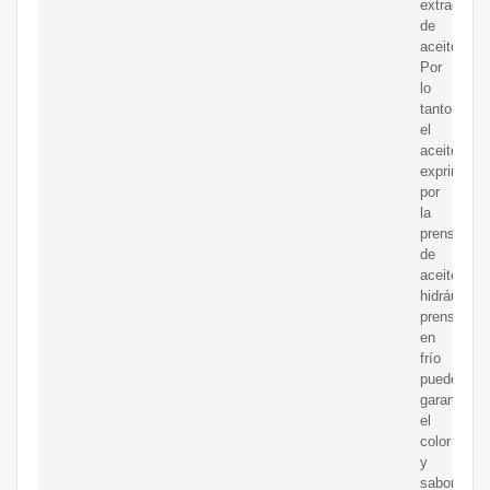
extracción
de
aceite.
Por
lo
tanto,
el
aceite
exprimido
por
la
prensa
de
aceite
hidráulico
prensado
en
frío
puede
garantizar
el
color
y
sabor