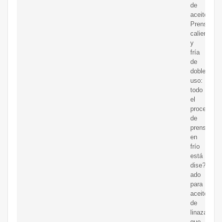
de
aceite.
Prensa
caliente
y
fría
de
doble
uso:
todo
el
proceso
de
prensado
en
frío
está
dise?
ado
para
aceite
de
linaza,
que