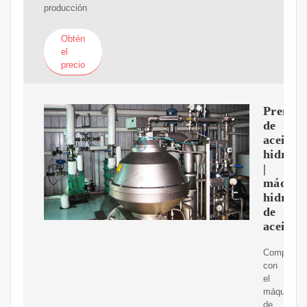
producción
Obtén
el
precio
Prensa
de
aceite
hidrául
|
máquin
hidrául
de
aceite
Comparar
con
el
máquina
de