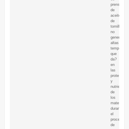
prensa
de
aceite
de
tornillo,
no
generará
altas
temperatur
que
da?
en
las
proteínas
y
nutrientes
de
los
materiales
durante
el
proceso
de