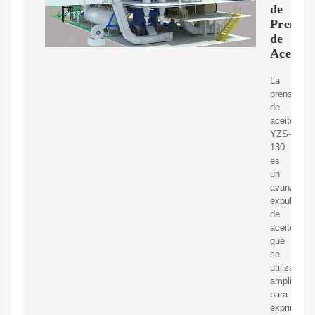
de
Prensa
de
Aceite
La
prensa
de
aceite
YZS-
130
es
un
avanzado
expulsor
de
aceite
que
se
utiliza
ampliamen
para
exprimir