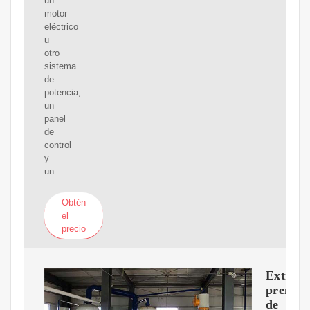
un
motor
eléctrico
u
otro
sistema
de
potencia,
un
panel
de
control
y
un
Obtén
el
precio
Extract
prensa
de