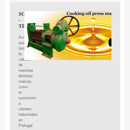
SOVENA
-
TRANSFORMACIÓN
Así,
aseguramos
tanto
la
calidad
de
nuestras
distintas
marcas,
como
el
suministro
a
clientes
industriales
en
Portugal