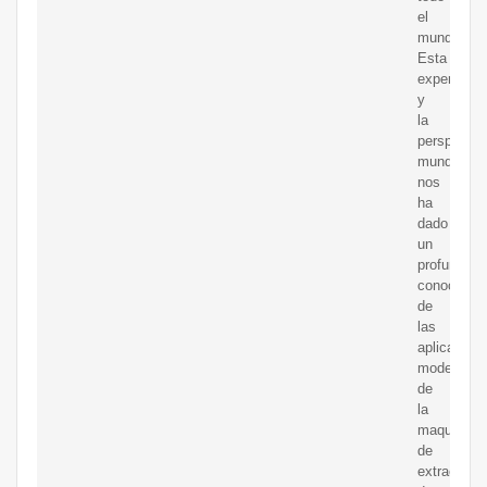
el
mundo.
Esta
experienci
y
la
perspectiv
mundial
nos
ha
dado
un
profundo
conocimie
de
las
aplicacion
modernas
de
la
maquinaria
de
extracción