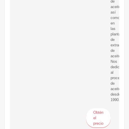
de
aceite,
así
como
en
las
plantas
de
extracción
de
aceite.
Nos
dedicamos
al
procesami
de
aceite
desde
1990.
Obtén
el
precio