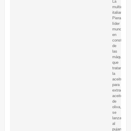
La
multinacio
italiana
Pieralisi,
líder
mundial
en
construcci
de
las
máquinas
que
tratan
la
aceituna
para
extraer
aceite
de
oliva,
se
lanza
al
pujante