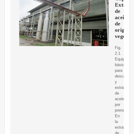
Extracc
de
aceite
de
origen
vegetal
Fig.
2.1.
Equipamie
básico
para
descascar
y
extracción
de
aceite
por
prensado.
En
la
extracción
de