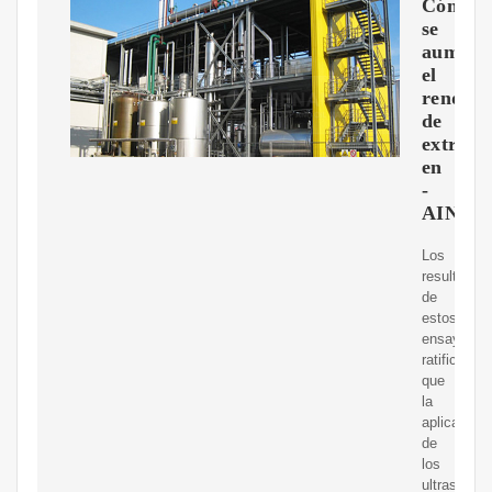
Cómo
se
aument
el
rendimi
de
extracc
en
-
AINIA
Los
resultados
de
estos
ensayos
ratificaron
que
la
aplicación
de
los
ultrasonid