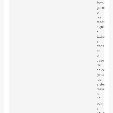
forma
general
en
las
fases
siguientes:
•
Extracción
y
transporte:
en
el
caso
del
crudo
(para
los
sistemas
diésel
<
10
ppm
y