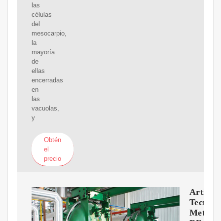
las
células
del
mesocarpio,
la
mayoría
de
ellas
encerradas
en
las
vacuolas,
y
Obtén
el
precio
Articul
Tecnico
Metodo