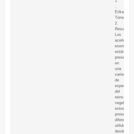
1
,
Erika
Tórrez
2.
Resumen.
Los
aceites
esenciales
están
presentes
en
una
variedad
de
especies
del
reino
vegetal,
estos
presentan
diferentes
utilidades
desde