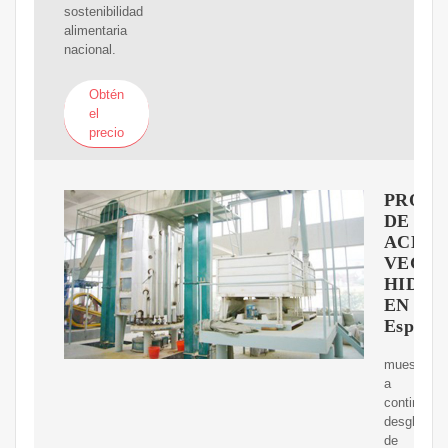
sostenibilidad
alimentaria
nacional.
Obtén
el
precio
PRODU
DE
ACEIT
VEGET
HIDR
EN
España
muestran
a
continuaci
desglosad
de