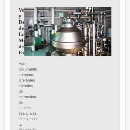
Ventajas
y
Desventajas
de
Los
Metodos
de
Extraccion
Este
documento
compara
diferentes
métodos
de
extracción
de
aceites
esenciales,
incluyendo
la
destilación