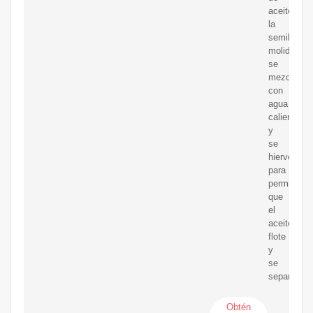
aceite,
la
semilla
molida
se
mezcla
con
agua
caliente
y
se
hierve
para
permitir
que
el
aceite
flote
y
se
separe.
Obtén