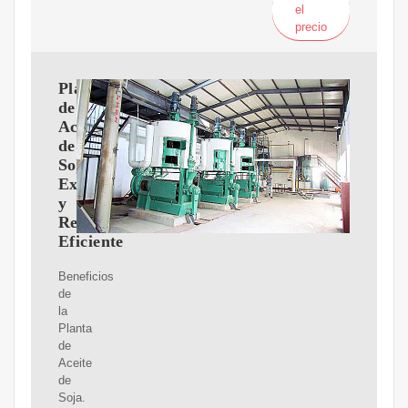
el
precio
Planta
de
Aceite
de
Soja:
Extracción
y
Refinación
Eficiente
Beneficios
de
la
Planta
de
Aceite
de
Soja.