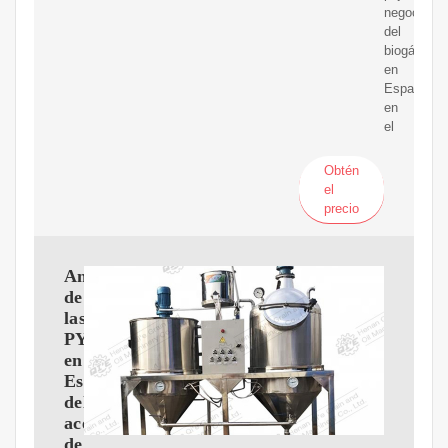
negocio
del
biogás
en
España,
en
el
Obtén
el
precio
Análisis
de
las
PYMES
en
España
del
aceite
de