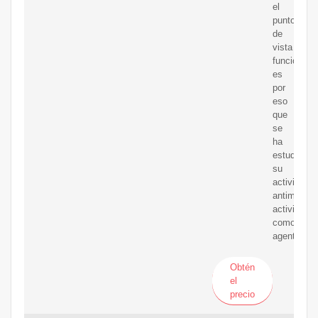
el
punto
de
vista
funcional,
es
por
eso
que
se
ha
estudiado
su
actividad
antimicrob
actividad
como
agente
Obtén
el
precio