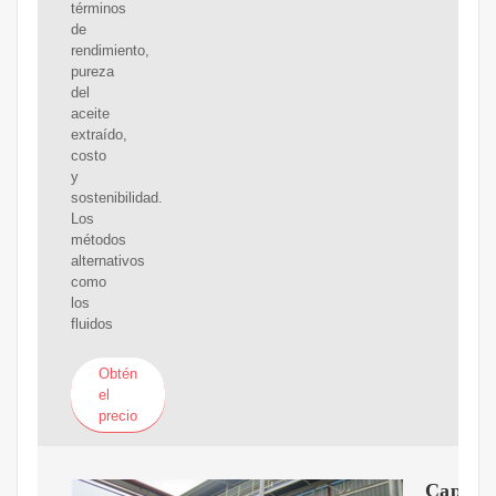
términos
de
rendimiento,
pureza
del
aceite
extraído,
costo
y
sostenibilidad.
Los
métodos
alternativos
como
los
fluidos
Obtén
el
precio
Cap.2