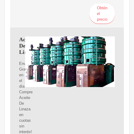
Obtén
el
precio
Aceite
De
Linaza
Envíos
Gratis
en
el
día
Compre
Aceite
De
Linaza
en
cuotas
sin
interés!