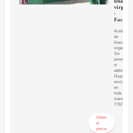
linaza
virgen
-
Facebo
Aceite
de
linaza
virgen
Sin
preservant
ni
aditivos
Disponem
envío
en
toda
managua
77927784
Obtén
el
precio