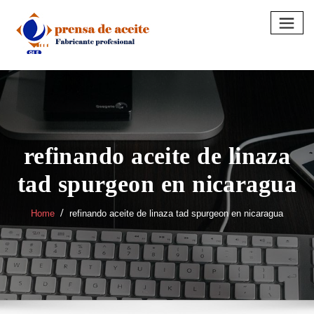
Skip
to
content
refinando aceite de linaza
tad spurgeon en nicaragua
Home
refinando aceite de linaza tad spurgeon en nicaragua