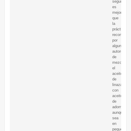
seguramen
es
mejor
que
la
práctica
recomenda
por
algunos
autores
de
mezclar
el
aceite
de
linaza
con
aceite
de
adormidera
aunque
sea
en
pequeñas