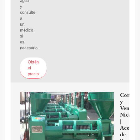
agua
y
consulte
a
un
médico
si
es
necesario.
Obtén
el
precio
Compr
y
Venta
Nicara
|
Aceite
de