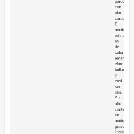
pardo
con
olor
característ
El
aceite
refinado
es
de
color
amarillo
claro
brillante
y
casi
sin
olor.
Su
alto
contenido
en
ácido
graso
linolénico