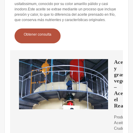
usitatissimum, conocido por su color amarillo pálido y casi
inodoro.Este aceite se extrae mediante un proceso que incluye
presión y calor, lo que lo diferencia del aceite prensado en frío,
que conserva más nutrientes y características originales.
Obtener consulta
Aceites
y
grasas
vegetal
–
Aceiter
el
Real
Producimo
Aceite
Crudo