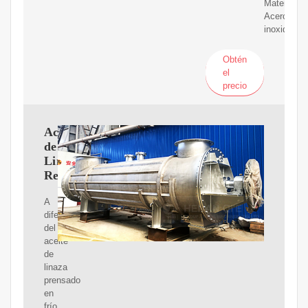
Material:
Acero
inoxidable
Obtén
el
precio
Aceite
de
Linaza
Refinado
A
diferencia
del
aceite
de
linaza
prensado
en
frío,