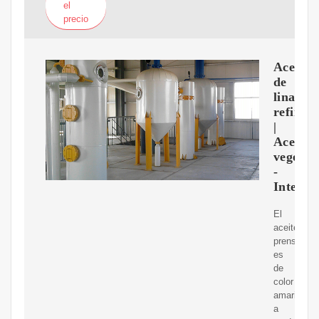
el
precio
Aceite
de
linaza
refinad
|
Aceites
vegetal
-
Interfat
El
aceite
prensado
es
de
color
amarillo
a