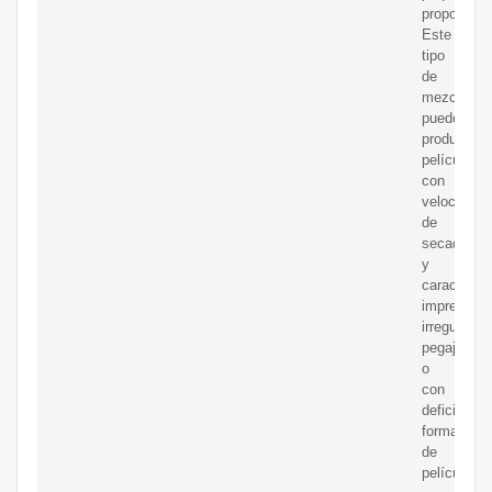
proporcion
Este
tipo
de
mezclas
puede
producir
películas
con
velocidad
de
secado
y
característ
imprevisibl
irregulares,
pegajosas
o
con
deficiente
formación
de
película.