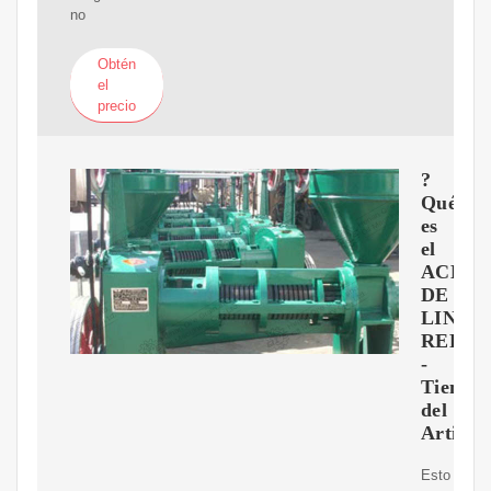
no
Obtén
el
precio
?
Qué
es
el
ACEIT
DE
LINAZ
REFIN
-
Tienda
del
Artista
Esto