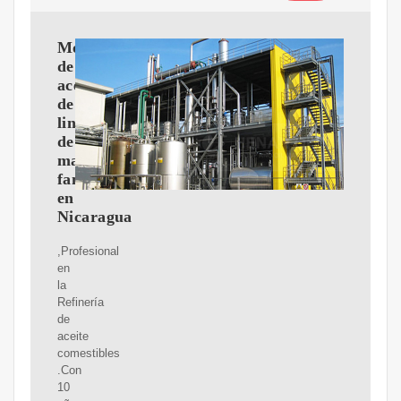
Molino
de
aceite
de
linaza
de
marca
famosa
en
Nicaragua
,Profesional
en
la
Refinería
de
aceite
comestibles
.Con
10