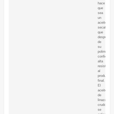
hace
que
sea
un
aceite
secativo
que
después
de
su
polimeriza
confiere
alta
resistencia
al
producto
final.
El
aceite
de
linaza
crudo
se