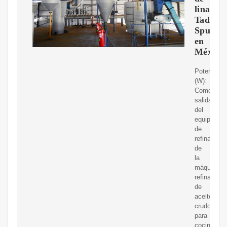
linaza
Tad
Spurge
en
México
Potencia
(W):
Como
salida
del
equipo
de
refinación
de
la
máquina
refinadora
de
aceite
crudo
para
cocinar;