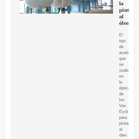
la
pintura
al
óleo
El
tipo
de
aceite
que
se
usaba
en
la
época
de
los
Van
Eyck
para
pintar
al
óleo