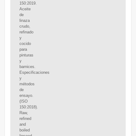
150:2019.
Aceite
de
linaza
crudo,
refinado
y
cocido
para
pinturas
y
barnices.
Especificaciones
y
métodos
de
ensayo.
(ISO
150:2018).
Raw,
refined
and
boiled
linseed