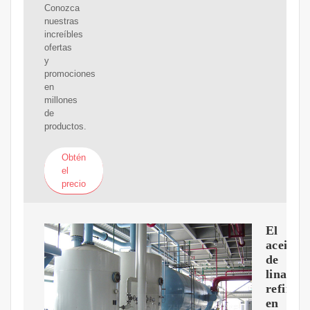
Conozca
nuestras
increíbles
ofertas
y
promociones
en
millones
de
productos.
Obtén
el
precio
El
aceite
de
linaza
refinad
en