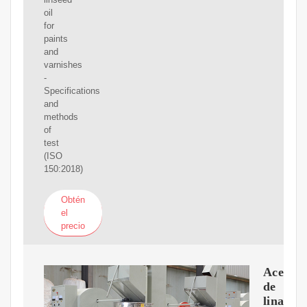
oil
for
paints
and
varnishes
-
Specifications
and
methods
of
test
(ISO
150:2018)
Obtén
el
precio
Aceite
de
linaza