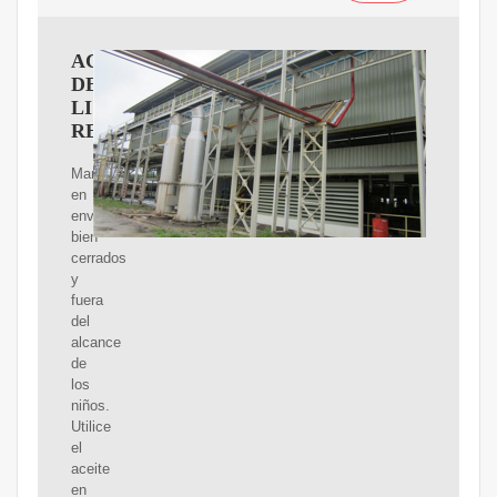
ACEITE
DE
LINAZA
REFINADO
Mantenga
en
envases
bien
cerrados
y
fuera
del
alcance
de
los
niños.
Utilice
el
aceite
en