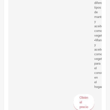
diferentes
tipos
de
mantecas
y
aceites
comestible
vegetales:
•Mantecas
y
aceites
comestible
vegetales
para
el
consumo
en
el
hogar
Obtén
el
precio